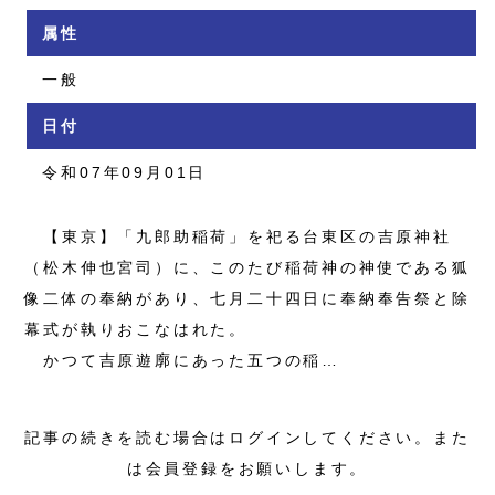
属性
一般
日付
令和07年09月01日
【東京】「九郎助稲荷」を祀る台東区の吉原神社
（松木伸也宮司）に、このたび稲荷神の神使である狐
像二体の奉納があり、七月二十四日に奉納奉告祭と除
幕式が執りおこなはれた。
かつて吉原遊廓にあった五つの稲…
記事の続きを読む場合はログインしてください。また
は会員登録をお願いします。