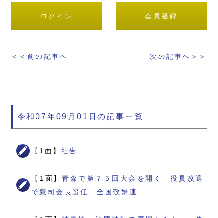
ログイン
会員登録
＜＜前の記事へ
次の記事へ＞＞
令和07年09月01日の記事一覧
【1面】
社告
【1面】
青森で第７５回大会を開く 役員改選
で鷹司会長留任 全国敬婦連