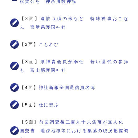
祝賀会を 神奈川教神協
【3面】
遺族収穫の米など 特殊神事おこな
ふ 宮﨑県護国神社
【3面】
こもれび
【3面】
県神青会員が奉仕 若い世代の参拝
も 富山縣護國神社
【4面】
神社新報全国通信員名簿
【5面】
杜に想ふ
【5面】
前回調査後二百九十六集落が無人化
国交省 過疎地域等における集落の現況把握調