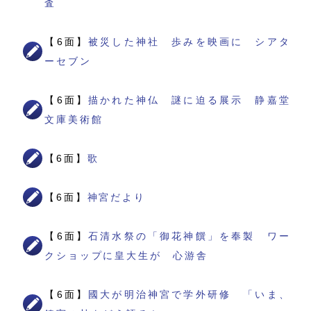
査
【6面】
被災した神社 歩みを映画に シアタ
ーセブン
【6面】
描かれた神仏 謎に迫る展示 静嘉堂
文庫美術館
【6面】
歌
【6面】
神宮だより
【6面】
石清水祭の「御花神饌」を奉製 ワー
クショップに皇大生が 心游舎
【6面】
國大が明治神宮で学外研修 「いま、