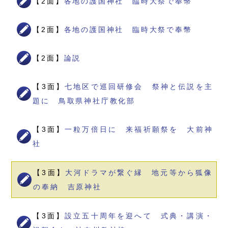
【2面】
各地の護国神社 臨時大祭で奉幣
【2面】
各地の護国神社 臨時大祭で奉幣
【2面】
論説
【3面】
七地区で巡回研修会 祭神と伝説を主
題に 鳥取県神社庁教化部
【3面】
一粒万倍日に 来福祈願祭を 大前神
社
【3面】
大河ドラマが繋ぐ縁 地元等から狐像
の奉納 吉原神社
【3面】
設立五十周年を迎へて 式典・講演・