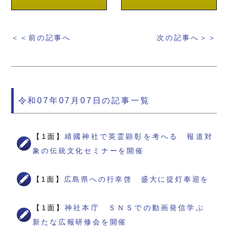
＜＜前の記事へ
次の記事へ＞＞
令和07年07月07日の記事一覧
【1面】
靖國神社で英霊顕彰を考へる 報道対
象の伝統文化セミナーを開催
【1面】
広島県への行幸啓 盛大に提灯奉迎を
【1面】
神社本庁 ＳＮＳでの動画発信学ぶ
新たな広報研修会を開催