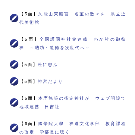
【5面】
久能山東照宮 名宝の数々を 県立近
代美術館
【5面】
全國護國神社會連載 わが社の御祭
神 ～勲功・遺徳を次世代へ～
【5面】
杜に想ふ
【5面】
神宮だより
【5面】
本庁施策の指定神社が ウェブ開設で
地域連携 日吉社
【6面】
國學院大學 神道文化学部 教育課程
の改定 学部長に聴く