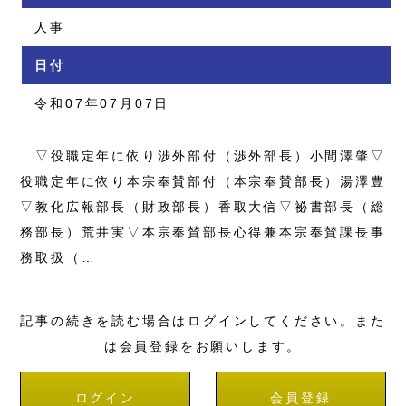
人事
日付
令和07年07月07日
▽役職定年に依り渉外部付（渉外部長）小間澤肇▽
役職定年に依り本宗奉賛部付（本宗奉賛部長）湯澤豊
▽教化広報部長（財政部長）香取大信▽祕書部長（総
務部長）荒井実▽本宗奉賛部長心得兼本宗奉賛課長事
務取扱（…
記事の続きを読む場合はログインしてください。また
は会員登録をお願いします。
ログイン
会員登録