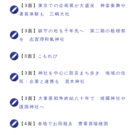
【3面】
東京での企画展が大盛況 神楽奏舞や
著装体験も 三嶋大社
【3面】
鎮守の杜を千年先へ 第二期の植樹祭
を 志賀理和氣神社
【3面】
こもれび
【3面】
神社を中心に防災まち歩き 地域の住
民・企業と連携を 居木神社
【3面】
大東亜戦争終結八十年で 靖國神社や
護国神社へ
【4面】
各地でお田植ゑ 豊葦原瑞穂国