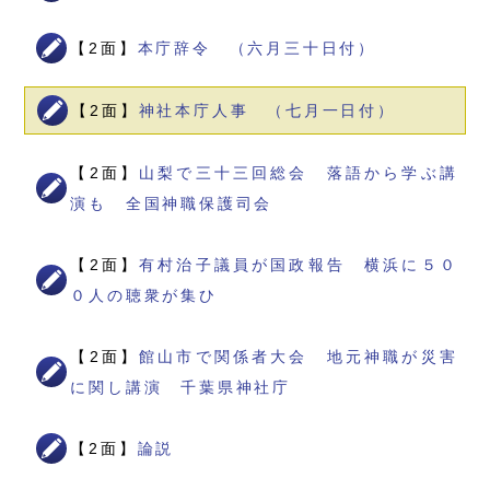
【2面】
本庁辞令 （六月三十日付）
【2面】
神社本庁人事 （七月一日付）
【2面】
山梨で三十三回総会 落語から学ぶ講
演も 全国神職保護司会
【2面】
有村治子議員が国政報告 横浜に５０
０人の聴衆が集ひ
【2面】
館山市で関係者大会 地元神職が災害
に関し講演 千葉県神社庁
【2面】
論説