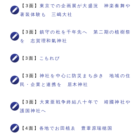
【3面】
東京での企画展が大盛況 神楽奏舞や
著装体験も 三嶋大社
【3面】
鎮守の杜を千年先へ 第二期の植樹祭
を 志賀理和氣神社
【3面】
こもれび
【3面】
神社を中心に防災まち歩き 地域の住
民・企業と連携を 居木神社
【3面】
大東亜戦争終結八十年で 靖國神社や
護国神社へ
【4面】
各地でお田植ゑ 豊葦原瑞穂国