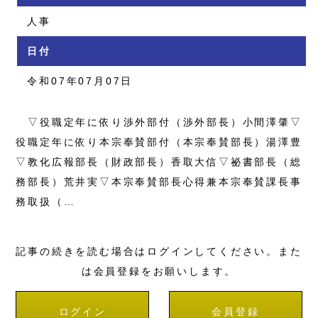
人事
日付
令和07年07月07日
▽役職定年に依り渉外部付（渉外部長）小間澤肇▽
役職定年に依り本宗奉賛部付（本宗奉賛部長）湯澤豊
▽教化広報部長（財政部長）香取大信▽祕書部長（総
務部長）荒井実▽本宗奉賛部長心得兼本宗奉賛課長事
務取扱（…
記事の続きを読む場合はログインしてください。また
は会員登録をお願いします。
ログイン
会員登録