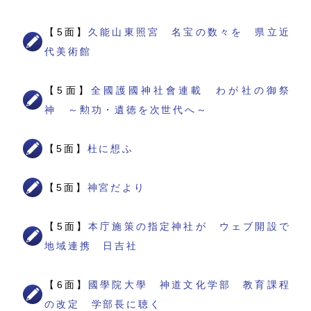
【5面】
久能山東照宮 名宝の数々を 県立近
代美術館
【5面】
全國護國神社會連載 わが社の御祭
神 ～勲功・遺徳を次世代へ～
【5面】
杜に想ふ
【5面】
神宮だより
【5面】
本庁施策の指定神社が ウェブ開設で
地域連携 日吉社
【6面】
國學院大學 神道文化学部 教育課程
の改定 学部長に聴く