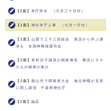
【2面】
本庁辞令 （六月三十日付）
【2面】
神社本庁人事 （七月一日付）
【2面】
山梨で三十三回総会 落語から学ぶ講
演も 全国神職保護司会
【2面】
有村治子議員が国政報告 横浜に５０
０人の聴衆が集ひ
【2面】
館山市で関係者大会 地元神職が災害
に関し講演 千葉県神社庁
【2面】
論説