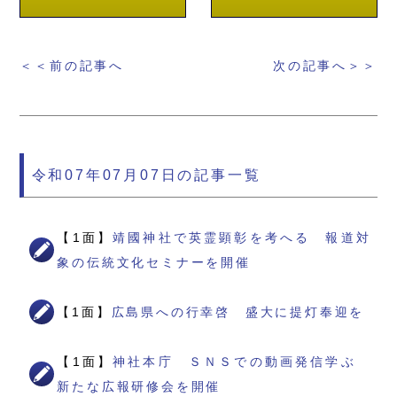
＜＜前の記事へ
次の記事へ＞＞
令和07年07月07日の記事一覧
【1面】
靖國神社で英霊顕彰を考へる 報道対
象の伝統文化セミナーを開催
【1面】
広島県への行幸啓 盛大に提灯奉迎を
【1面】
神社本庁 ＳＮＳでの動画発信学ぶ
新たな広報研修会を開催