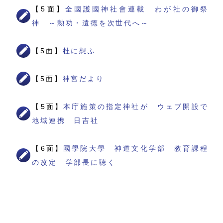
【5面】
全國護國神社會連載 わが社の御祭
神 ～勲功・遺徳を次世代へ～
【5面】
杜に想ふ
【5面】
神宮だより
【5面】
本庁施策の指定神社が ウェブ開設で
地域連携 日吉社
【6面】
國學院大學 神道文化学部 教育課程
の改定 学部長に聴く