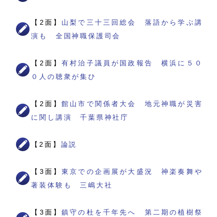
【2面】
山梨で三十三回総会 落語から学ぶ講
演も 全国神職保護司会
【2面】
有村治子議員が国政報告 横浜に５０
０人の聴衆が集ひ
【2面】
館山市で関係者大会 地元神職が災害
に関し講演 千葉県神社庁
【2面】
論説
【3面】
東京での企画展が大盛況 神楽奏舞や
著装体験も 三嶋大社
【3面】
鎮守の杜を千年先へ 第二期の植樹祭