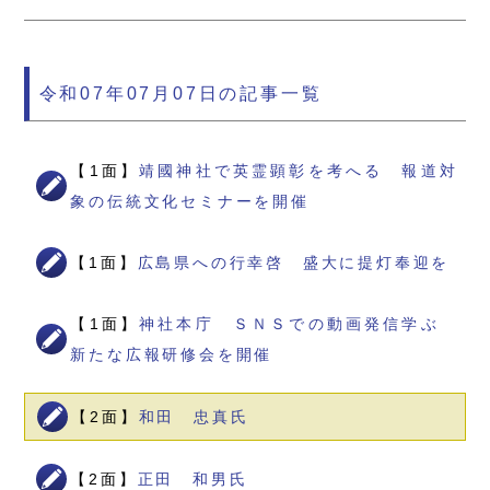
令和07年07月07日の記事一覧
【1面】
靖國神社で英霊顕彰を考へる 報道対
象の伝統文化セミナーを開催
【1面】
広島県への行幸啓 盛大に提灯奉迎を
【1面】
神社本庁 ＳＮＳでの動画発信学ぶ
新たな広報研修会を開催
【2面】
和田 忠真氏
【2面】
正田 和男氏