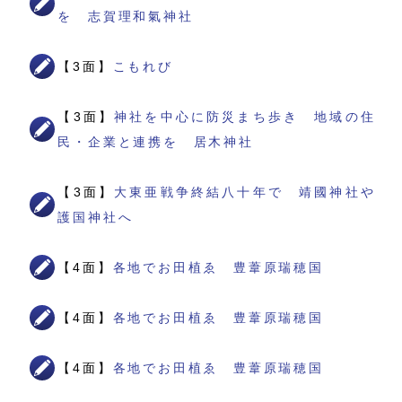
を 志賀理和氣神社
【3面】
こもれび
【3面】
神社を中心に防災まち歩き 地域の住
民・企業と連携を 居木神社
【3面】
大東亜戦争終結八十年で 靖國神社や
護国神社へ
【4面】
各地でお田植ゑ 豊葦原瑞穂国
【4面】
各地でお田植ゑ 豊葦原瑞穂国
【4面】
各地でお田植ゑ 豊葦原瑞穂国