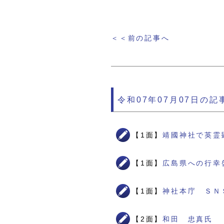
＜＜前の記事へ
令和07年07月07日の記
【1面】
靖國神社で英霊
【1面】
広島県への行幸
【1面】
神社本庁 ＳＮ
【2面】
和田 忠真氏