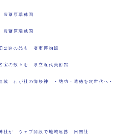
 豊葦原瑞穂国
 豊葦原瑞穂国
初公開の品も 堺市博物館
名宝の数々を 県立近代美術館
連載 わが社の御祭神 ～勲功・遺徳を次世代へ～
神社が ウェブ開設で地域連携 日吉社