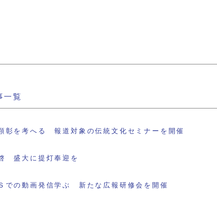
事一覧
顕彰を考へる 報道対象の伝統文化セミナーを開催
啓 盛大に提灯奉迎を
Ｓでの動画発信学ぶ 新たな広報研修会を開催