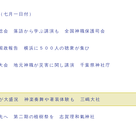
（七月一日付）
総会 落語から学ぶ講演も 全国神職保護司会
国政報告 横浜に５００人の聴衆が集ひ
大会 地元神職が災害に関し講演 千葉県神社庁
が大盛況 神楽奏舞や著装体験も 三嶋大社
先へ 第二期の植樹祭を 志賀理和氣神社