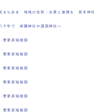
災まち歩き 地域の住民・企業と連携を 居木神社
八十年で 靖國神社や護国神社へ
 豊葦原瑞穂国
 豊葦原瑞穂国
 豊葦原瑞穂国
 豊葦原瑞穂国
 豊葦原瑞穂国
 豊葦原瑞穂国