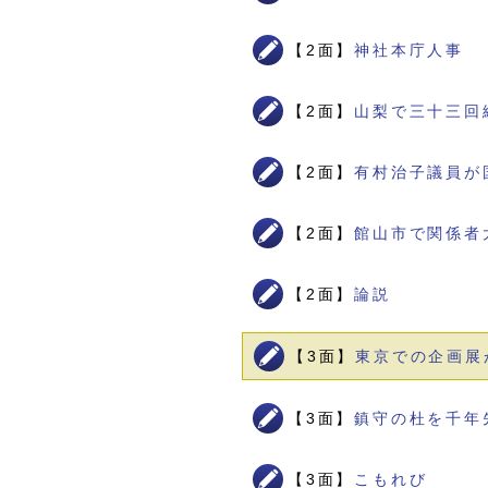
【2面】
神社本庁人事 
【2面】
山梨で三十三回
【2面】
有村治子議員が
【2面】
館山市で関係者
【2面】
論説
【3面】
東京での企画展
【3面】
鎮守の杜を千年
【3面】
こもれび