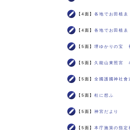
【4面】
各地でお田植ゑ
【4面】
各地でお田植ゑ
【5面】
堺ゆかりの宝 
【5面】
久能山東照宮 
【5面】
全國護國神社會
【5面】
杜に想ふ
【5面】
神宮だより
【5面】
本庁施策の指定