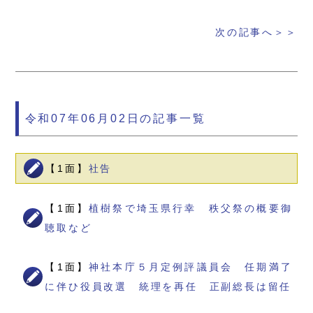
次の記事へ＞＞
令和07年06月02日の記事一覧
【1面】
社告
【1面】
植樹祭で埼玉県行幸 秩父祭の概要御
聴取など
【1面】
神社本庁５月定例評議員会 任期満了
に伴ひ役員改選 統理を再任 正副総長は留任