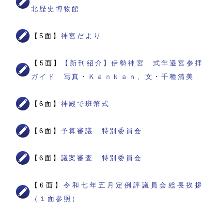
北歴史博物館
【5面】
神宮だより
【5面】
【新刊紹介】伊勢神宮 式年遷宮参拝
ガイド 写真・Ｋａｎｋａｎ、文・千種清美
【6面】
神殿で班幣式
【6面】
予算審議 特別委員会
【6面】
議案審査 特別委員会
【6面】
令和七年五月定例評議員会総長挨拶
（１面参照）