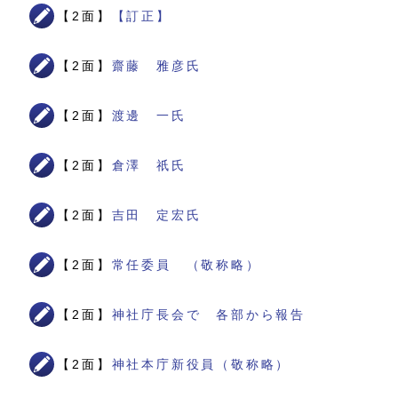
【2面】
【訂正】
【2面】
齋藤 雅彦氏
【2面】
渡邊 一氏
【2面】
倉澤 祇氏
【2面】
吉田 定宏氏
【2面】
常任委員 （敬称略）
【2面】
神社庁長会で 各部から報告
【2面】
神社本庁新役員（敬称略）