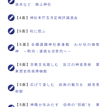
放水など 御上神社
【4面】
神社本庁五月定例評議員会
【5面】
杜に想ふ
【5面】
全國護國神社會連載 わが社の御祭
神 ～勲功・遺徳を次世代へ～
【5面】
宗教文化親しむ 近江の神道美術 栗
東歴史民俗博物館
【5面】
広げて楽しむ 絵画の魅力を 細見美
術館
【5面】
神職が生みだす 信仰の“切紙”を 東