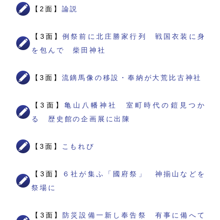
【2面】
論説
【3面】
例祭前に北庄勝家行列 戦国衣装に身
を包んで 柴田神社
【3面】
流鏑馬像の移設・奉納が大荒比古神社
【3面】
亀山八幡神社 室町時代の鎧見つか
る 歴史館の企画展に出陳
【3面】
こもれび
【3面】
６社が集ふ「國府祭」 神揃山などを
祭場に
【3面】
防災設備一新し奉告祭 有事に備へて