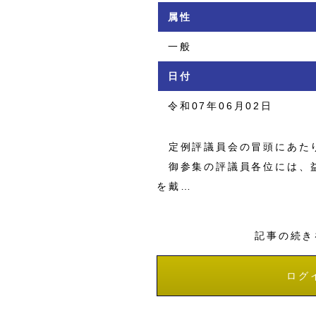
属性
一般
日付
令和07年06月02日
定例評議員会の冒頭にあたり
御参集の評議員各位には、益
を戴…
記事の続き
ログ