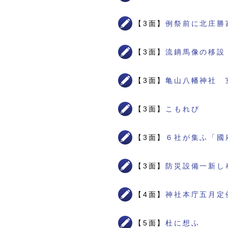
【3面】
例祭前に北庄勝
【3面】
流鏑馬像の移設
【3面】
亀山八幡神社 
【3面】
こもれび
【3面】
６社が集ふ「國
【3面】
防災設備一新し
【4面】
神社本庁五月定
【5面】
杜に想ふ