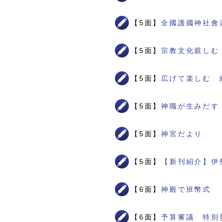
【5面】
全國護國神社會
【5面】
宗教文化親しむ
【5面】
広げて楽しむ 
【5面】
神職が生みだす
【5面】
神宮だより
【5面】
【新刊紹介】伊
【6面】
神殿で班幣式
【6面】
予算審議 特別