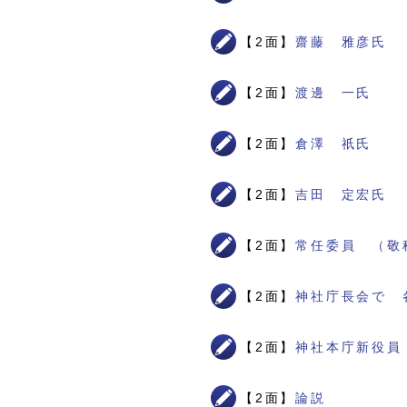
【2面】
齋藤 雅彦氏
【2面】
渡邊 一氏
【2面】
倉澤 祇氏
【2面】
吉田 定宏氏
【2面】
常任委員 （敬
【2面】
神社庁長会で 
【2面】
神社本庁新役員
【2面】
論説