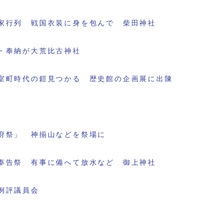
家行列 戦国衣装に身を包んで 柴田神社
・奉納が大荒比古神社
室町時代の鎧見つかる 歴史館の企画展に出陳
府祭」 神揃山などを祭場に
奉告祭 有事に備へて放水など 御上神社
例評議員会