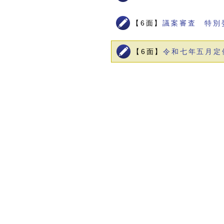
【6面】
議案審査 特別
【6面】
令和七年五月定