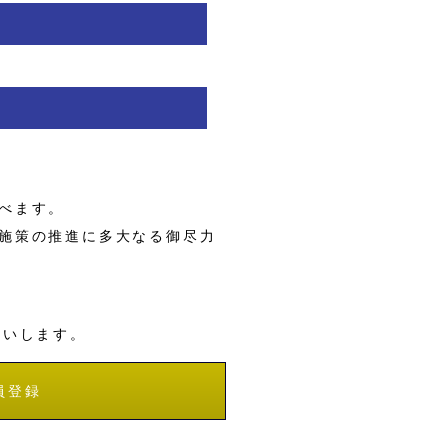
べます。
施策の推進に多大なる御尽力
願いします。
員登録