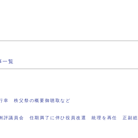
事一覧
行幸 秩父祭の概要御聴取など
例評議員会 任期満了に伴ひ役員改選 統理を再任 正副