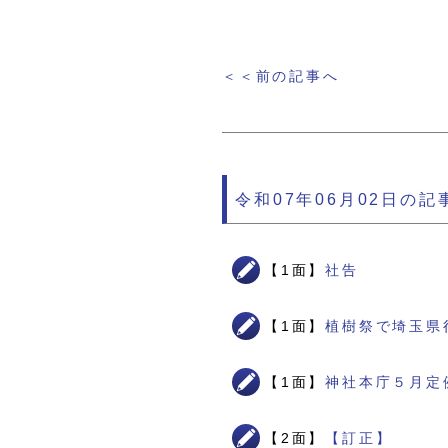
＜＜前の記事へ
令和07年06月02日の記
【1面】
社告
【1面】
植樹祭で埼玉県
【1面】
神社本庁５月定
【2面】
【訂正】