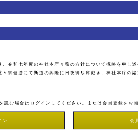
、令和七年度の神社本庁々務の方針について概略を申し述
々御健勝にて斯道の興隆に日夜御尽瘁戴き、神社本庁の諸
を読む場合はログインしてください。または会員登録をお
イン
会