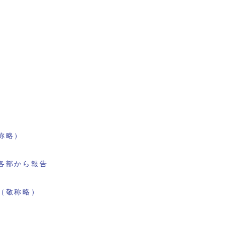
称略）
各部から報告
（敬称略）