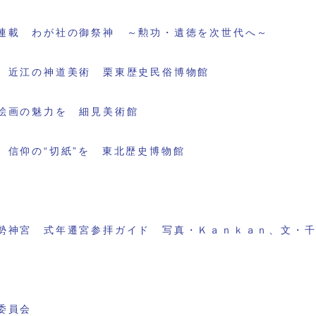
連載 わが社の御祭神 ～勲功・遺徳を次世代へ～
 近江の神道美術 栗東歴史民俗博物館
絵画の魅力を 細見美術館
 信仰の“切紙”を 東北歴史博物館
勢神宮 式年遷宮参拝ガイド 写真・Ｋａｎｋａｎ、文・
委員会