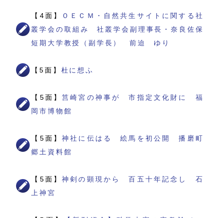
【4面】
ＯＥＣＭ・自然共生サイトに関する社
叢学会の取組み 社叢学会副理事長・奈良佐保
短期大学教授（副学長） 前迫 ゆり
【5面】
杜に想ふ
【5面】
筥崎宮の神事が 市指定文化財に 福
岡市博物館
【5面】
神社に伝はる 絵馬を初公開 播磨町
郷土資料館
【5面】
神剣の顕現から 百五十年記念し 石
上神宮