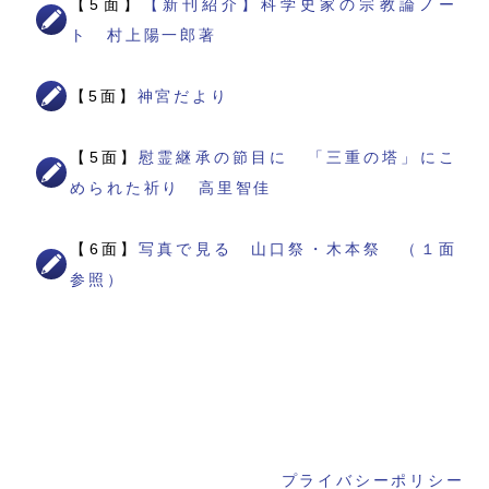
【5面】
【新刊紹介】科学史家の宗教論ノー
ト 村上陽一郎著
【5面】
神宮だより
【5面】
慰霊継承の節目に 「三重の塔」にこ
められた祈り 高里智佳
【6面】
写真で見る 山口祭・木本祭 （１面
参照）
プライバシーポリシー