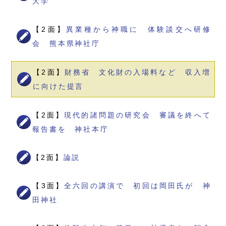
大学
【2面】
異業種から神職に 体験談交へ研修
会 熊本県神社庁
【2面】
財務省 文化財の入場料など 収入増
に向けた提言
【2面】
現代的諸問題の研究会 審議を終へて
報告書を 神社本庁
【2面】
論説
【3面】
全六回の講演で 初回は岡田氏が 神
田神社