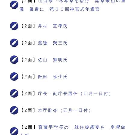
【1面】
山口祭・木本祭を斎行 諸祭最初の重
儀 厳粛に 第６３回神宮式年遷宮
【2面】
井村 宣孝氏
【2面】
渡邊 榮三氏
【2面】
佐山 輝明氏
【2面】
飯田 延生氏
【2面】
庁長・副庁長選任（四月一日付）
【2面】
本庁辞令（五月一日付）
【2面】
齋藤平学長の 就任披露宴を 皇學館