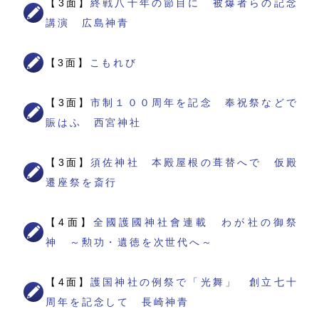
【3面】
終戦八十年の節目に 被爆者らの記念
講演 広島神青
【3面】
こもれび
【3面】
市制１００周年を記念 奉祝祭などで
賑はふ 西宮神社
【3面】
須佐神社 本殿屋根の葺替へで 仮殿
遷座祭を斎行
【4面】
全國護國神社會連載 わが社の御祭
神 ～勲功・遺徳を次世代へ～
【4面】
護国神社の例祭で「光舞」 創立七十
周年を記念して 長崎神青