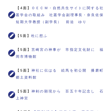
【4面】
ＯＥＣＭ・自然共生サイトに関する社
叢学会の取組み 社叢学会副理事長・奈良佐保
短期大学教授（副学長） 前迫 ゆり
【5面】
杜に想ふ
【5面】
筥崎宮の神事が 市指定文化財に 福
岡市博物館
【5面】
神社に伝はる 絵馬を初公開 播磨町
郷土資料館
【5面】
神剣の顕現から 百五十年記念し 石
上神宮