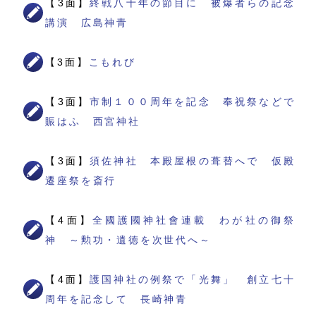
【3面】
終戦八十年の節目に 被爆者らの記念
講演 広島神青
【3面】
こもれび
【3面】
市制１００周年を記念 奉祝祭などで
賑はふ 西宮神社
【3面】
須佐神社 本殿屋根の葺替へで 仮殿
遷座祭を斎行
【4面】
全國護國神社會連載 わが社の御祭
神 ～勲功・遺徳を次世代へ～
【4面】
護国神社の例祭で「光舞」 創立七十
周年を記念して 長崎神青