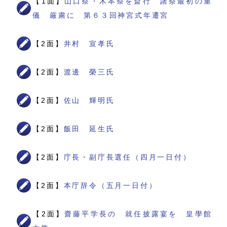
【1面】
山口祭・木本祭を斎行 諸祭最初の重
儀 厳粛に 第６３回神宮式年遷宮
【2面】
井村 宣孝氏
【2面】
渡邊 榮三氏
【2面】
佐山 輝明氏
【2面】
飯田 延生氏
【2面】
庁長・副庁長選任（四月一日付）
【2面】
本庁辞令（五月一日付）
【2面】
齋藤平学長の 就任披露宴を 皇學館