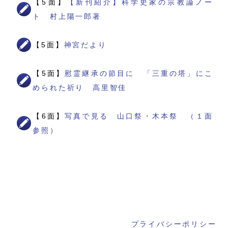
【5面】
【新刊紹介】科学史家の宗教論ノー
ト 村上陽一郎著
【5面】
神宮だより
【5面】
慰霊継承の節目に 「三重の塔」にこ
められた祈り 高里智佳
【6面】
写真で見る 山口祭・木本祭 （１面
参照）
プライバシーポリシー