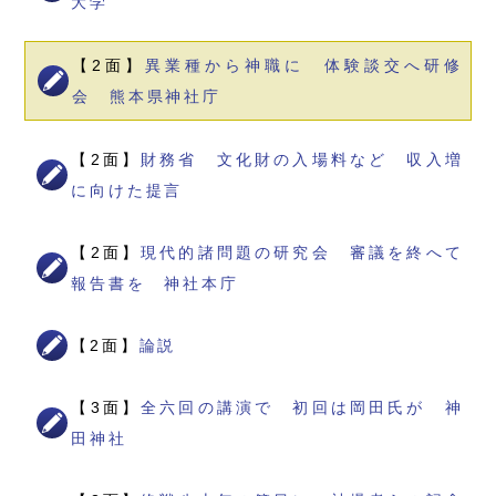
大学
【2面】
異業種から神職に 体験談交へ研修
会 熊本県神社庁
【2面】
財務省 文化財の入場料など 収入増
に向けた提言
【2面】
現代的諸問題の研究会 審議を終へて
報告書を 神社本庁
【2面】
論説
【3面】
全六回の講演で 初回は岡田氏が 神
田神社