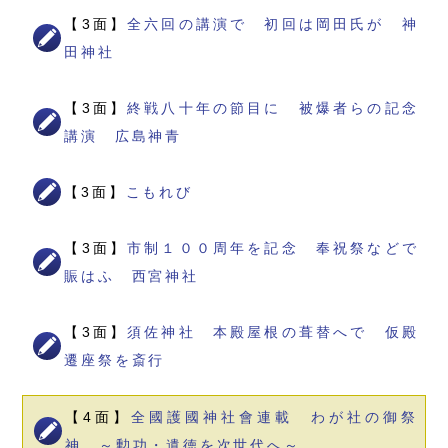
【3面】
全六回の講演で 初回は岡田氏が 神
田神社
【3面】
終戦八十年の節目に 被爆者らの記念
講演 広島神青
【3面】
こもれび
【3面】
市制１００周年を記念 奉祝祭などで
賑はふ 西宮神社
【3面】
須佐神社 本殿屋根の葺替へで 仮殿
遷座祭を斎行
【4面】
全國護國神社會連載 わが社の御祭
神 ～勲功・遺徳を次世代へ～