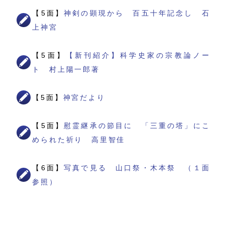
【5面】
神剣の顕現から 百五十年記念し 石
上神宮
【5面】
【新刊紹介】科学史家の宗教論ノー
ト 村上陽一郎著
【5面】
神宮だより
【5面】
慰霊継承の節目に 「三重の塔」にこ
められた祈り 高里智佳
【6面】
写真で見る 山口祭・木本祭 （１面
参照）