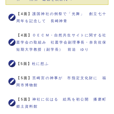
【4面】
護国神社の例祭で「光舞」 創立七十
周年を記念して 長崎神青
【4面】
ＯＥＣＭ・自然共生サイトに関する社
叢学会の取組み 社叢学会副理事長・奈良佐保
短期大学教授（副学長） 前迫 ゆり
【5面】
杜に想ふ
【5面】
筥崎宮の神事が 市指定文化財に 福
岡市博物館
【5面】
神社に伝はる 絵馬を初公開 播磨町
郷土資料館