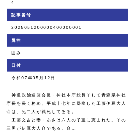
4
記事番号
2025051200000400000001
属性
囲み
日付
令和07年05月12日
神道政治連盟会長・神社本庁総長そして青森県神社
庁長を長く務め、平成十七年に帰幽した工藤伊豆大人
命は、兄二人が戦死してゐる。
工藤文吉と妻・あさは六人の子宝に恵まれた。その
三男が伊豆大人命である。命…