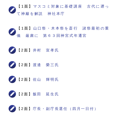
【1面】
マスコミ対象に基礎講座 古代に遡っ
て神籬を解説 神社本庁
【1面】
山口祭・木本祭を斎行 諸祭最初の重
儀 厳粛に 第６３回神宮式年遷宮
【2面】
井村 宣孝氏
【2面】
渡邊 榮三氏
【2面】
佐山 輝明氏
【2面】
飯田 延生氏
【2面】
庁長・副庁長選任（四月一日付）