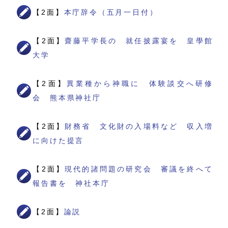
【2面】
本庁辞令（五月一日付）
【2面】
齋藤平学長の 就任披露宴を 皇學館
大学
【2面】
異業種から神職に 体験談交へ研修
会 熊本県神社庁
【2面】
財務省 文化財の入場料など 収入増
に向けた提言
【2面】
現代的諸問題の研究会 審議を終へて
報告書を 神社本庁
【2面】
論説