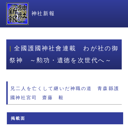
神社新報
全國護國神社會連載 わが社の御
祭神 ～勲功・遺徳を次世代へ～
兄二人を亡くして継いだ神職の道 青森縣護
國神社宮司 齋藤 毅
掲載面