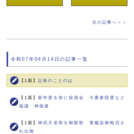
次の記事へ＞＞
令和07年04月14日の記事一覧
【1面】
記者のことのは
【1面】
新年度を前に役員会 今夏参院選など
協議 神政連
【1面】
神武天皇祭を御親祭 黄櫨染御袍召さ
れ出御