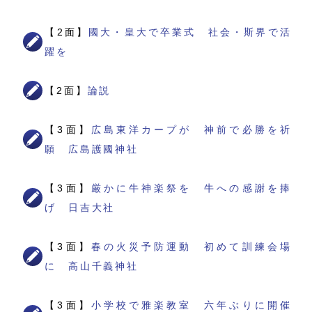
【2面】
國大・皇大で卒業式 社会・斯界で活
躍を
【2面】
論説
【3面】
広島東洋カープが 神前で必勝を祈
願 広島護國神社
【3面】
厳かに牛神楽祭を 牛への感謝を捧
げ 日吉大社
【3面】
春の火災予防運動 初めて訓練会場
に 高山千義神社
【3面】
小学校で雅楽教室 六年ぶりに開催