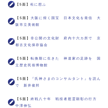
【5面】
杜に想ふ
【5面】
大阪に煌く国宝 日本文化を発信 大
阪市立美術館
【5面】
非公開の文化財 府内十六カ所で 京
都古文化保存協会
【5面】
転換期に生きた 神道家の足跡を 国
立歴史民俗博物館
【5面】
『氏神さまのコンサルタント』を読ん
で 新井俊邦
【5面】
終戦八十年 戦歿者慰霊顕彰の行方
中澤伸弘