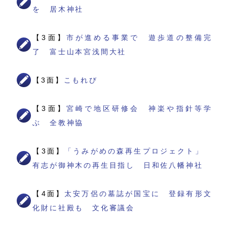
を 居木神社
【3面】
市が進める事業で 遊歩道の整備完
了 富士山本宮浅間大社
【3面】
こもれび
【3面】
宮崎で地区研修会 神楽や指針等学
ぶ 全教神協
【3面】
「うみがめの森再生プロジェクト」
有志が御神木の再生目指し 日和佐八幡神社
【4面】
太安万侶の墓誌が国宝に 登録有形文
化財に社殿も 文化審議会