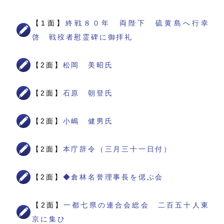
【1面】
終戦８０年 両陛下 硫黄島へ行幸
啓 戦歿者慰霊碑に御拝礼
【2面】
松岡 美昭氏
【2面】
石原 朝登氏
【2面】
小嶋 健男氏
【2面】
本庁辞令（三月三十一日付）
【2面】
◆倉林名誉理事長を偲ぶ会
【2面】
一都七県の連合会総会 二百五十人東
京に集ひ