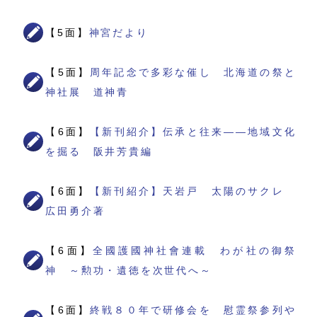
【5面】
神宮だより
【5面】
周年記念で多彩な催し 北海道の祭と
神社展 道神青
【6面】
【新刊紹介】伝承と往来――地域文化
を掘る 阪井芳貴編
【6面】
【新刊紹介】天岩戸 太陽のサクレ
広田勇介著
【6面】
全國護國神社會連載 わが社の御祭
神 ～勲功・遺徳を次世代へ～
【6面】
終戦８０年で研修会を 慰霊祭参列や