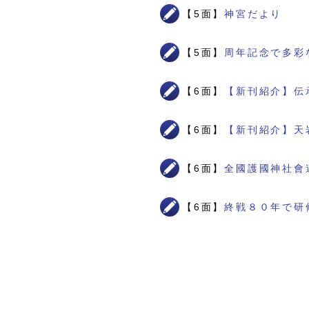
【5面】
神宮だより
【5面】
周年記念で多彩
【6面】
【新刊紹介】伝
【6面】
【新刊紹介】天
【6面】
全國護國神社會
【6面】
終戦８０年で研