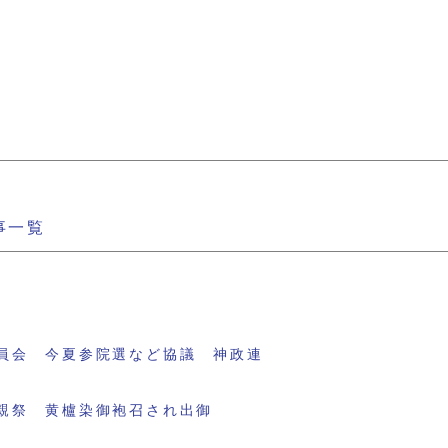
事一覧
員会 今夏参院選など協議 神政連
親祭 黄櫨染御袍召され出御