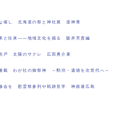
な催し 北海道の祭と神社展 道神青
承と往来――地域文化を掘る 阪井芳貴編
岩戸 太陽のサクレ 広田勇介著
連載 わが社の御祭神 ～勲功・遺徳を次世代へ～
修会を 慰霊祭参列や戦跡見学 神政連広島