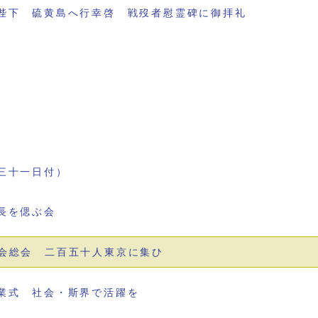
陛下 硫黄島へ行幸啓 戦歿者慰霊碑に御拝礼
三十一日付）
長を偲ぶ会
会総会 二百五十人東京に集ひ
業式 社会・斯界で活躍を