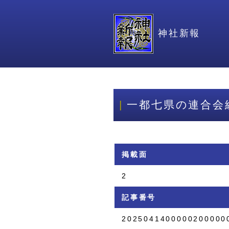
神社新報
一都七県の連合会
掲載面
2
記事番号
2025041400000200000