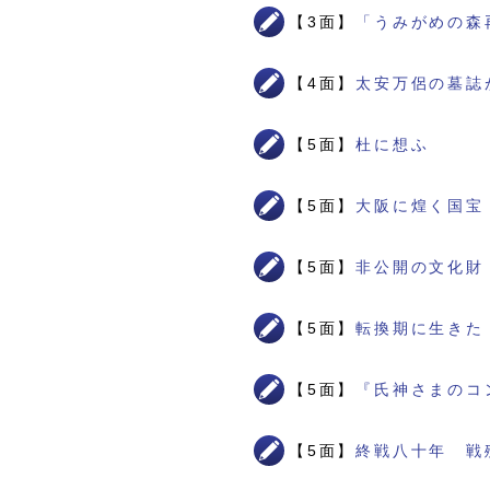
【3面】
「うみがめの森
【4面】
太安万侶の墓誌
【5面】
杜に想ふ
【5面】
大阪に煌く国宝
【5面】
非公開の文化財
【5面】
転換期に生きた
【5面】
『氏神さまのコ
【5面】
終戦八十年 戦