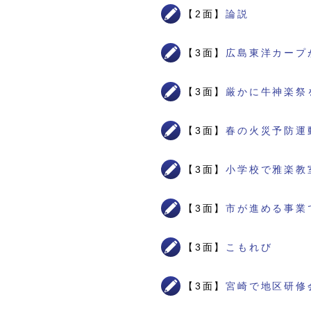
【2面】
論説
【3面】
広島東洋カープ
【3面】
厳かに牛神楽祭
【3面】
春の火災予防運
【3面】
小学校で雅楽教
【3面】
市が進める事業
【3面】
こもれび
【3面】
宮崎で地区研修