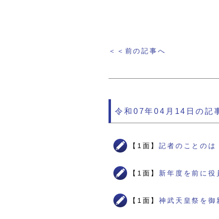
＜＜前の記事へ
令和07年04月14日の記
【1面】
記者のことのは
【1面】
新年度を前に役
【1面】
神武天皇祭を御