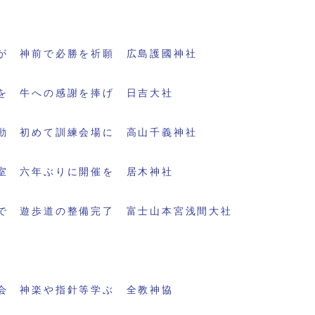
が 神前で必勝を祈願 広島護國神社
を 牛への感謝を捧げ 日吉大社
動 初めて訓練会場に 高山千義神社
室 六年ぶりに開催を 居木神社
で 遊歩道の整備完了 富士山本宮浅間大社
会 神楽や指針等学ぶ 全教神協