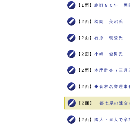
【1面】
終戦８０年 両
【2面】
松岡 美昭氏
【2面】
石原 朝登氏
【2面】
小嶋 健男氏
【2面】
本庁辞令（三月
【2面】
◆倉林名誉理事
【2面】
一都七県の連合
【2面】
國大・皇大で卒