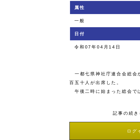
属性
一般
日付
令和07年04月14日
一都七県神社庁連合会総会が
百五十人が出席した。
午後二時に始まった総会では
記事の続き
ログ