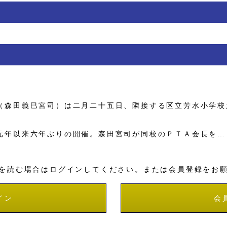
森田義巳宮司）は二月二十五日、隣接する区立芳水小学校
年以来六年ぶりの開催。森田宮司が同校のＰＴＡ会長を…
を読む場合はログインしてください。または会員登録をお
イン
会