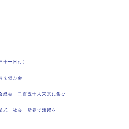
三十一日付）
長を偲ぶ会
会総会 二百五十人東京に集ひ
業式 社会・斯界で活躍を