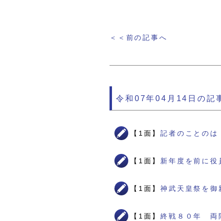
＜＜前の記事へ
令和07年04月14日の記
【1面】
記者のことのは
【1面】
新年度を前に役
【1面】
神武天皇祭を御
【1面】
終戦８０年 両