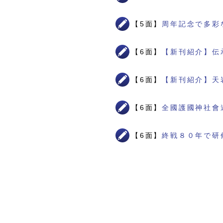
【5面】
周年記念で多彩
【6面】
【新刊紹介】伝
【6面】
【新刊紹介】天
【6面】
全國護國神社會
【6面】
終戦８０年で研