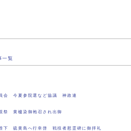
事一覧
員会 今夏参院選など協議 神政連
親祭 黄櫨染御袍召され出御
陛下 硫黄島へ行幸啓 戦歿者慰霊碑に御拝礼