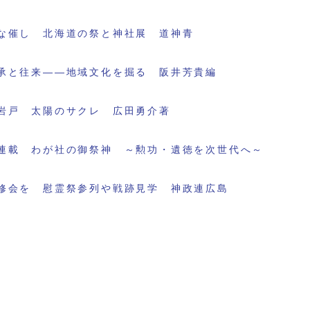
な催し 北海道の祭と神社展 道神青
承と往来――地域文化を掘る 阪井芳貴編
岩戸 太陽のサクレ 広田勇介著
連載 わが社の御祭神 ～勲功・遺徳を次世代へ～
修会を 慰霊祭参列や戦跡見学 神政連広島