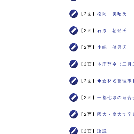
【2面】
松岡 美昭氏
【2面】
石原 朝登氏
【2面】
小嶋 健男氏
【2面】
本庁辞令（三月
【2面】
◆倉林名誉理事
【2面】
一都七県の連合
【2面】
國大・皇大で卒
【2面】
論説