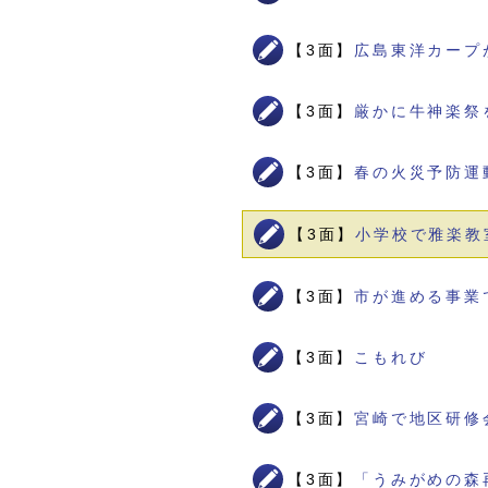
【3面】
広島東洋カープ
【3面】
厳かに牛神楽祭
【3面】
春の火災予防運
【3面】
小学校で雅楽教
【3面】
市が進める事業
【3面】
こもれび
【3面】
宮崎で地区研修
【3面】
「うみがめの森