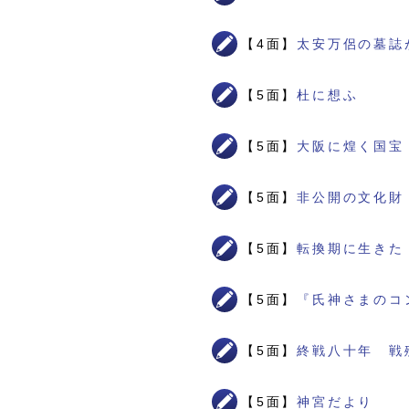
【4面】
太安万侶の墓誌
【5面】
杜に想ふ
【5面】
大阪に煌く国宝
【5面】
非公開の文化財
【5面】
転換期に生きた
【5面】
『氏神さまのコ
【5面】
終戦八十年 戦
【5面】
神宮だより