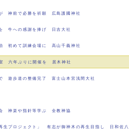
が 神前で必勝を祈願 広島護國神社
を 牛への感謝を捧げ 日吉大社
動 初めて訓練会場に 高山千義神社
室 六年ぶりに開催を 居木神社
で 遊歩道の整備完了 富士山本宮浅間大社
会 神楽や指針等学ぶ 全教神協
再生プロジェクト」 有志が御神木の再生目指し 日和佐