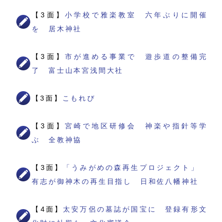
【3面】
小学校で雅楽教室 六年ぶりに開催
を 居木神社
【3面】
市が進める事業で 遊歩道の整備完
了 富士山本宮浅間大社
【3面】
こもれび
【3面】
宮崎で地区研修会 神楽や指針等学
ぶ 全教神協
【3面】
「うみがめの森再生プロジェクト」
有志が御神木の再生目指し 日和佐八幡神社
【4面】
太安万侶の墓誌が国宝に 登録有形文