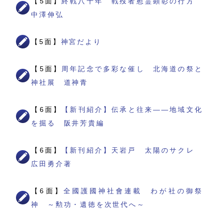
【5面】
終戦八十年 戦歿者慰霊顕彰の行方
中澤伸弘
【5面】
神宮だより
【5面】
周年記念で多彩な催し 北海道の祭と
神社展 道神青
【6面】
【新刊紹介】伝承と往来――地域文化
を掘る 阪井芳貴編
【6面】
【新刊紹介】天岩戸 太陽のサクレ
広田勇介著
【6面】
全國護國神社會連載 わが社の御祭
神 ～勲功・遺徳を次世代へ～