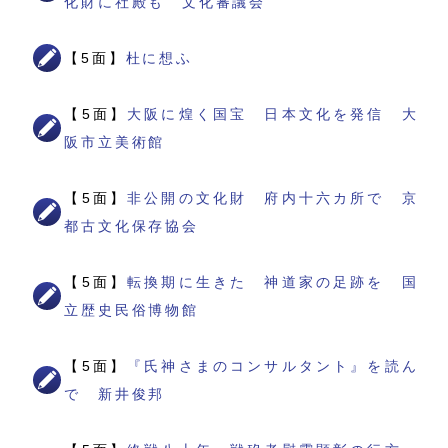
化財に社殿も 文化審議会
【5面】
杜に想ふ
【5面】
大阪に煌く国宝 日本文化を発信 大
阪市立美術館
【5面】
非公開の文化財 府内十六カ所で 京
都古文化保存協会
【5面】
転換期に生きた 神道家の足跡を 国
立歴史民俗博物館
【5面】
『氏神さまのコンサルタント』を読ん
で 新井俊邦