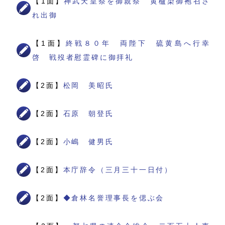
【1面】
神武天皇祭を御親祭 黄櫨染御袍召さ
れ出御
【1面】
終戦８０年 両陛下 硫黄島へ行幸
啓 戦歿者慰霊碑に御拝礼
【2面】
松岡 美昭氏
【2面】
石原 朝登氏
【2面】
小嶋 健男氏
【2面】
本庁辞令（三月三十一日付）
【2面】
◆倉林名誉理事長を偲ぶ会