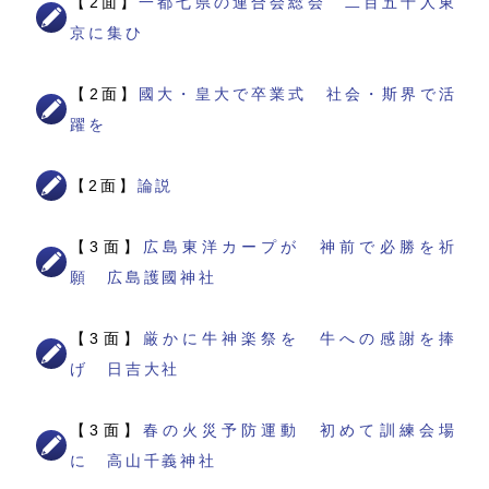
【2面】
一都七県の連合会総会 二百五十人東
京に集ひ
【2面】
國大・皇大で卒業式 社会・斯界で活
躍を
【2面】
論説
【3面】
広島東洋カープが 神前で必勝を祈
願 広島護國神社
【3面】
厳かに牛神楽祭を 牛への感謝を捧
げ 日吉大社
【3面】
春の火災予防運動 初めて訓練会場
に 高山千義神社