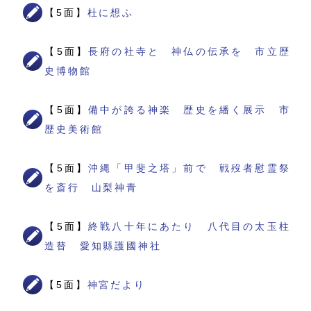
【5面】
杜に想ふ
【5面】
長府の社寺と 神仏の伝承を 市立歴
史博物館
【5面】
備中が誇る神楽 歴史を繙く展示 市
歴史美術館
【5面】
沖縄「甲斐之塔」前で 戦歿者慰霊祭
を斎行 山梨神青
【5面】
終戦八十年にあたり 八代目の太玉柱
造替 愛知縣護國神社
【5面】
神宮だより