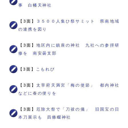
事 白幡天神社
【3面】
３５００人集ひ祭サミット 県南地域
の連携を図り
【3面】
地区内に鎮座の神社 九社への参拝研
修を 南安曇支部
【3面】
こもれび
【3面】
太宰府天満宮「梅の使節」 都内神社
などに春の便りを
【3面】
厄除大祭で「刀祓の儀」 旧国宝の日
本刀展示も 四條畷神社