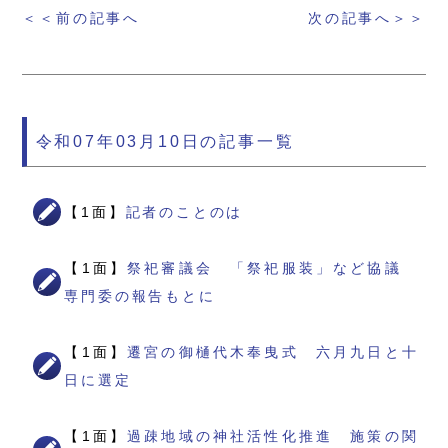
＜＜前の記事へ
次の記事へ＞＞
令和07年03月10日の記事一覧
【1面】
記者のことのは
【1面】
祭祀審議会 「祭祀服装」など協議
専門委の報告もとに
【1面】
遷宮の御樋代木奉曳式 六月九日と十
日に選定
【1面】
過疎地域の神社活性化推進 施策の関