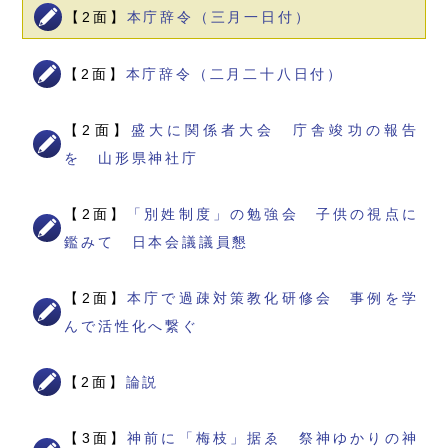
【2面】
本庁辞令（三月一日付）
【2面】
本庁辞令（二月二十八日付）
【2面】
盛大に関係者大会 庁舎竣功の報告
を 山形県神社庁
【2面】
「別姓制度」の勉強会 子供の視点に
鑑みて 日本会議議員懇
【2面】
本庁で過疎対策教化研修会 事例を学
んで活性化へ繋ぐ
【2面】
論説
【3面】
神前に「梅枝」据ゑ 祭神ゆかりの神