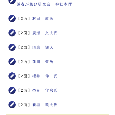
係者が集ひ研究会 神社本庁
【2面】
村田 教氏
【2面】
廣瀬 文夫氏
【2面】
須磨 悌氏
【2面】
前川 肇氏
【2面】
櫻井 伸一氏
【2面】
奈良 守房氏
【2面】
新垣 義夫氏