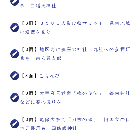
事 白幡天神社
【3面】
３５００人集ひ祭サミット 県南地域
の連携を図り
【3面】
地区内に鎮座の神社 九社への参拝研
修を 南安曇支部
【3面】
こもれび
【3面】
太宰府天満宮「梅の使節」 都内神社
などに春の便りを
【3面】
厄除大祭で「刀祓の儀」 旧国宝の日
本刀展示も 四條畷神社