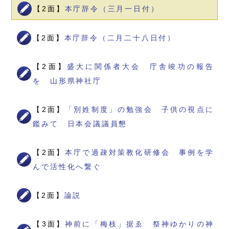
【2面】
本庁辞令（三月一日付）
【2面】
本庁辞令（二月二十八日付）
【2面】
盛大に関係者大会 庁舎竣功の報告
を 山形県神社庁
【2面】
「別姓制度」の勉強会 子供の視点に
鑑みて 日本会議議員懇
【2面】
本庁で過疎対策教化研修会 事例を学
んで活性化へ繋ぐ
【2面】
論説
【3面】
神前に「梅枝」据ゑ 祭神ゆかりの神