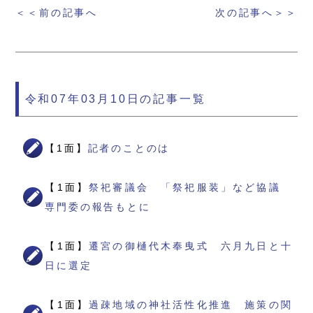
＜＜前の記事へ
次の記事へ＞＞
令和07年03月10日の記事一覧
【1面】
記者のことのは
【1面】
祭祀審議会 「祭祀服装」など協議
専門委の報告もとに
【1面】
遷宮の御樋代木奉曳式 六月九日と十
日に選定
【1面】
過疎地域の神社活性化推進 施策の関