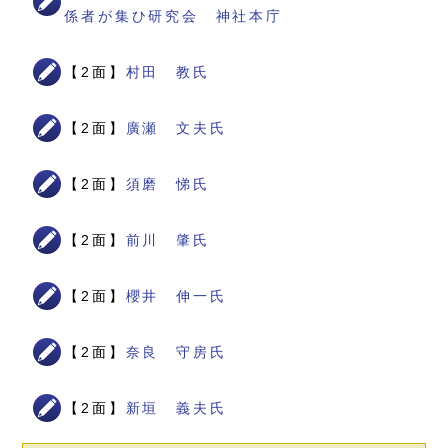
係者が集ひ研究会 神社本庁
【2面】
村田 教氏
【2面】
廣瀬 文夫氏
【2面】
須磨 悌氏
【2面】
前川 肇氏
【2面】
櫻井 伸一氏
【2面】
奈良 守房氏
【2面】
新垣 義夫氏