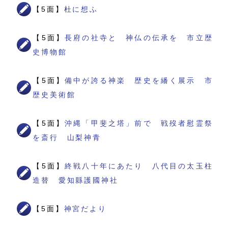
【5面】
杜に想ふ
【5面】
長府の社寺と 神仏の伝承を 市立歴
史博物館
【5面】
備中が誇る神楽 歴史を繙く展示 市
歴史美術館
【5面】
沖縄「甲斐之塔」前で 戦歿者慰霊祭
を斎行 山梨神青
【5面】
終戦八十年にあたり 八代目の太玉柱
造替 愛知縣護國神社
【5面】
神宮だより