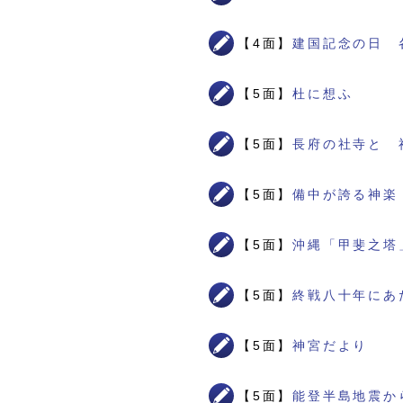
【4面】
建国記念の日 
【5面】
杜に想ふ
【5面】
長府の社寺と 
【5面】
備中が誇る神楽
【5面】
沖縄「甲斐之塔
【5面】
終戦八十年にあ
【5面】
神宮だより
【5面】
能登半島地震か