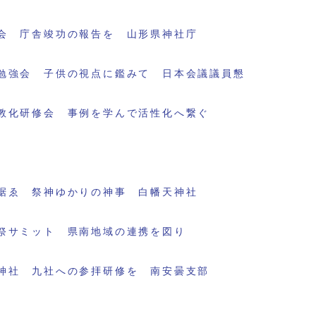
会 庁舎竣功の報告を 山形県神社庁
勉強会 子供の視点に鑑みて 日本会議議員懇
教化研修会 事例を学んで活性化へ繋ぐ
据ゑ 祭神ゆかりの神事 白幡天神社
祭サミット 県南地域の連携を図り
神社 九社への参拝研修を 南安曇支部