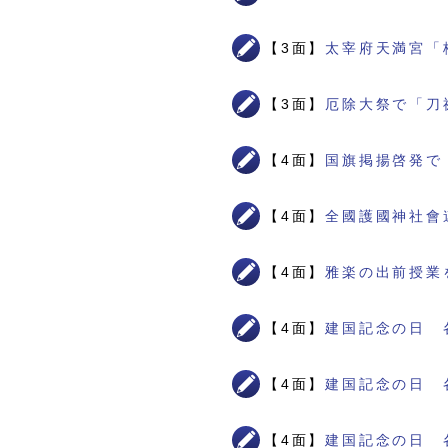
【3面】
太宰府天満宮「
【3面】
厄除大祭で「刀
【4面】
国旗掲揚啓発で
【4面】
全國護國神社會
【4面】
雅楽の出前授業
【4面】
建国記念の日 
【4面】
建国記念の日 
【4面】
建国記念の日 