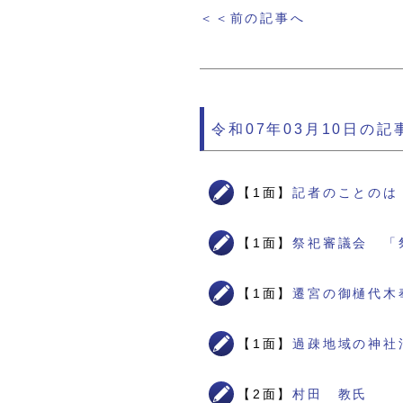
＜＜前の記事へ
令和07年03月10日の記
【1面】
記者のことのは
【1面】
祭祀審議会 「
【1面】
遷宮の御樋代木
【1面】
過疎地域の神社
【2面】
村田 教氏