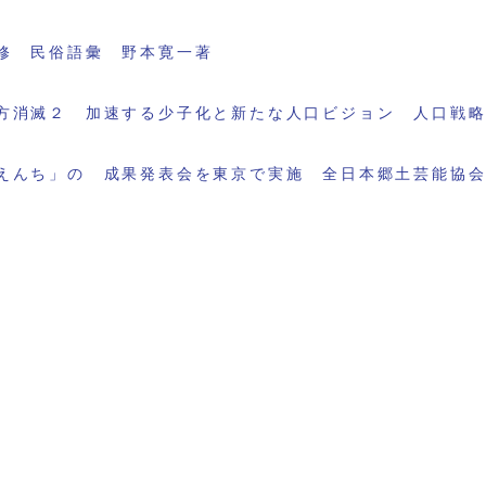
修 民俗語彙 野本寛一著
方消滅２ 加速する少子化と新たな人口ビジョン 人口戦
えんち」の 成果発表会を東京で実施 全日本郷土芸能協