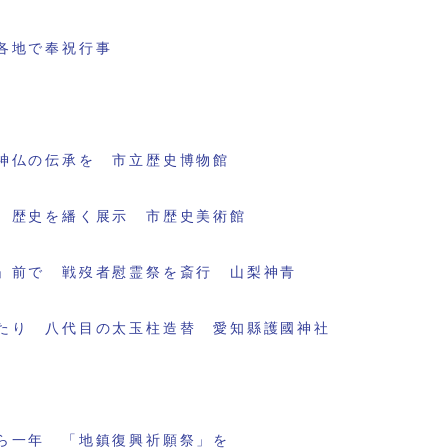
各地で奉祝行事
神仏の伝承を 市立歴史博物館
 歴史を繙く展示 市歴史美術館
」前で 戦歿者慰霊祭を斎行 山梨神青
たり 八代目の太玉柱造替 愛知縣護國神社
ら一年 「地鎮復興祈願祭」を