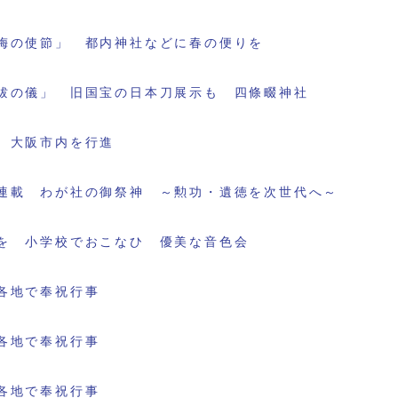
梅の使節」 都内神社などに春の便りを
祓の儀」 旧国宝の日本刀展示も 四條畷神社
 大阪市内を行進
連載 わが社の御祭神 ～勲功・遺徳を次世代へ～
を 小学校でおこなひ 優美な音色会
各地で奉祝行事
各地で奉祝行事
各地で奉祝行事