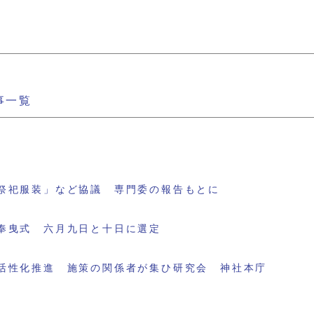
事一覧
祭祀服装」など協議 専門委の報告もとに
奉曳式 六月九日と十日に選定
活性化推進 施策の関係者が集ひ研究会 神社本庁