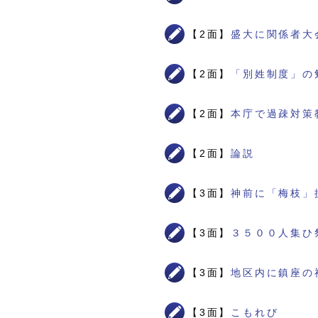
【2面】
盛大に関係者大
【2面】
「別姓制度」の
【2面】
本庁で過疎対策
【2面】
論説
【3面】
神前に「梅枝」
【3面】
３５００人集ひ
【3面】
地区内に鎮座の
【3面】
こもれび