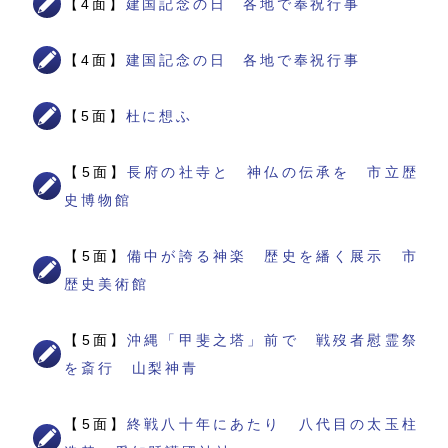
【4面】
建国記念の日 各地で奉祝行事
【4面】
建国記念の日 各地で奉祝行事
【5面】
杜に想ふ
【5面】
長府の社寺と 神仏の伝承を 市立歴
史博物館
【5面】
備中が誇る神楽 歴史を繙く展示 市
歴史美術館
【5面】
沖縄「甲斐之塔」前で 戦歿者慰霊祭
を斎行 山梨神青
【5面】
終戦八十年にあたり 八代目の太玉柱