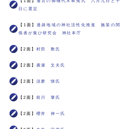
【1面】
遷宮の御樋代木奉曳式 六月九日と十
日に選定
【1面】
過疎地域の神社活性化推進 施策の関
係者が集ひ研究会 神社本庁
【2面】
村田 教氏
【2面】
廣瀬 文夫氏
【2面】
須磨 悌氏
【2面】
前川 肇氏
【2面】
櫻井 伸一氏