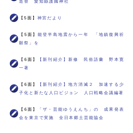
造替 愛知縣護國神社
【5面】
神宮だより
【5面】
能登半島地震から一年 「地鎮復興祈
願祭」を
【6面】
【新刊紹介】新修 民俗語彙 野本寛
一著
【6面】
【新刊紹介】地方消滅２ 加速する少
子化と新たな人口ビジョン 人口戦略会議編著
【6面】
「ザ・芸能ゆうえんち」の 成果発表
会を東京で実施 全日本郷土芸能協会