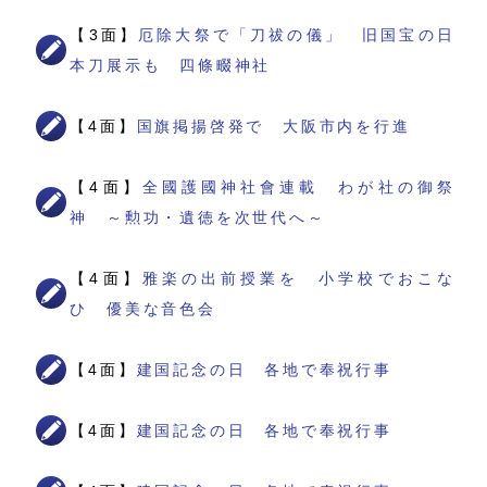
【3面】
厄除大祭で「刀祓の儀」 旧国宝の日
本刀展示も 四條畷神社
【4面】
国旗掲揚啓発で 大阪市内を行進
【4面】
全國護國神社會連載 わが社の御祭
神 ～勲功・遺徳を次世代へ～
【4面】
雅楽の出前授業を 小学校でおこな
ひ 優美な音色会
【4面】
建国記念の日 各地で奉祝行事
【4面】
建国記念の日 各地で奉祝行事