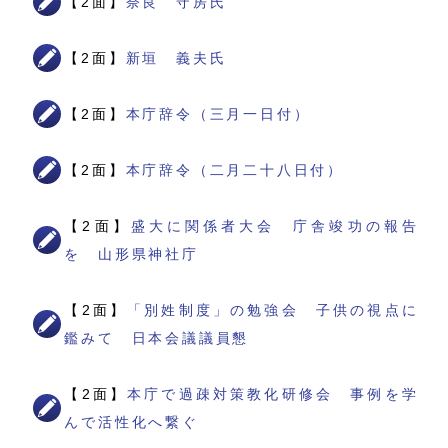
【2面】
奈良 守房氏
【2面】
新垣 義夫氏
【2面】
本庁辞令（三月一日付）
【2面】
本庁辞令（二月二十八日付）
【2面】
盛大に関係者大会 庁舎竣功の報告
を 山形県神社庁
【2面】
「別姓制度」の勉強会 子供の視点に
鑑みて 日本会議議員懇
【2面】
本庁で過疎対策教化研修会 事例を学
んで活性化へ繋ぐ