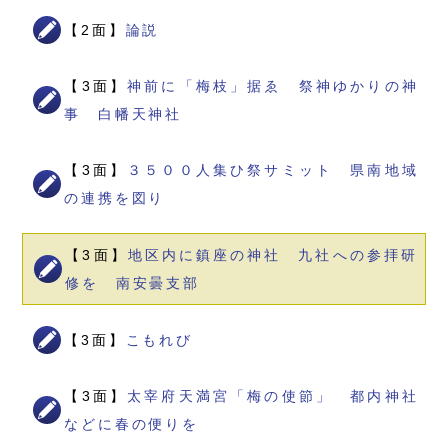
【2面】
論説
【3面】
神前に「梅枝」据ゑ 祭神ゆかりの神
事 白幡天神社
【3面】
３５００人集ひ祭サミット 県南地域
の連携を図り
【3面】
地区内に鎮座の神社 九社への参拝研
修を 南安曇支部
【3面】
こもれび
【3面】
太宰府天満宮「梅の使節」 都内神社
などに春の便りを