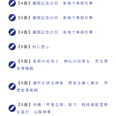
【4面】
建国記念の日 各地で奉祝行事
【4面】
建国記念の日 各地で奉祝行事
【4面】
建国記念の日 各地で奉祝行事
【5面】
杜に想ふ
【5面】
長府の社寺と 神仏の伝承を 市立歴
史博物館
【5面】
備中が誇る神楽 歴史を繙く展示 市
歴史美術館
【5面】
沖縄「甲斐之塔」前で 戦歿者慰霊祭
を斎行 山梨神青