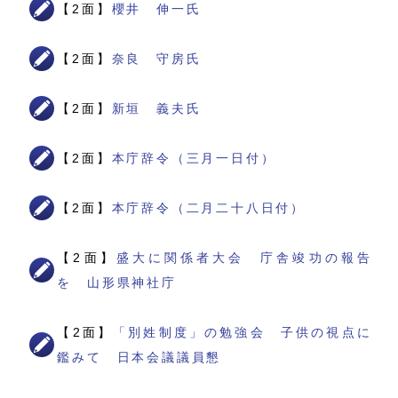
【2面】
櫻井 伸一氏
【2面】
奈良 守房氏
【2面】
新垣 義夫氏
【2面】
本庁辞令（三月一日付）
【2面】
本庁辞令（二月二十八日付）
【2面】
盛大に関係者大会 庁舎竣功の報告
を 山形県神社庁
【2面】
「別姓制度」の勉強会 子供の視点に
鑑みて 日本会議議員懇