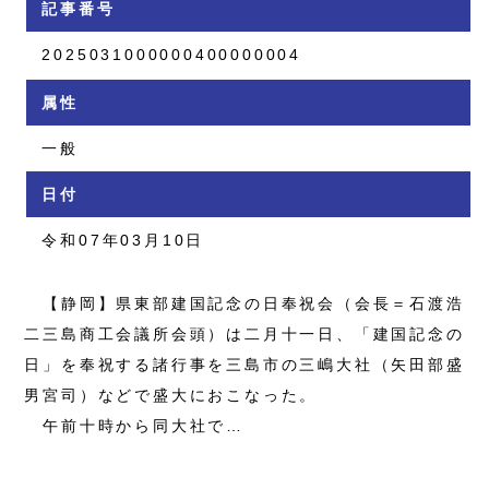
記事番号
2025031000000400000004
属性
一般
日付
令和07年03月10日
【静岡】県東部建国記念の日奉祝会（会長＝石渡浩
二三島商工会議所会頭）は二月十一日、「建国記念の
日」を奉祝する諸行事を三島市の三嶋大社（矢田部盛
男宮司）などで盛大におこなった。
午前十時から同大社で…