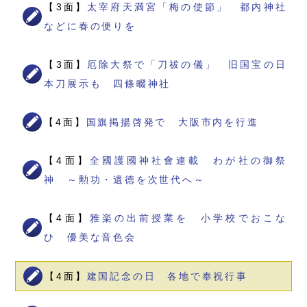
【3面】
太宰府天満宮「梅の使節」 都内神社
などに春の便りを
【3面】
厄除大祭で「刀祓の儀」 旧国宝の日
本刀展示も 四條畷神社
【4面】
国旗掲揚啓発で 大阪市内を行進
【4面】
全國護國神社會連載 わが社の御祭
神 ～勲功・遺徳を次世代へ～
【4面】
雅楽の出前授業を 小学校でおこな
ひ 優美な音色会
【4面】
建国記念の日 各地で奉祝行事