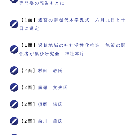
専門委の報告もとに
【1面】
遷宮の御樋代木奉曳式 六月九日と十
日に選定
【1面】
過疎地域の神社活性化推進 施策の関
係者が集ひ研究会 神社本庁
【2面】
村田 教氏
【2面】
廣瀬 文夫氏
【2面】
須磨 悌氏
【2面】
前川 肇氏