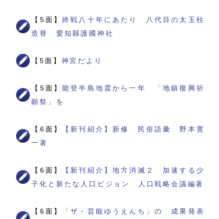
【5面】
終戦八十年にあたり 八代目の太玉柱
造替 愛知縣護國神社
【5面】
神宮だより
【5面】
能登半島地震から一年 「地鎮復興祈
願祭」を
【6面】
【新刊紹介】新修 民俗語彙 野本寛
一著
【6面】
【新刊紹介】地方消滅２ 加速する少
子化と新たな人口ビジョン 人口戦略会議編著
【6面】
「ザ・芸能ゆうえんち」の 成果発表