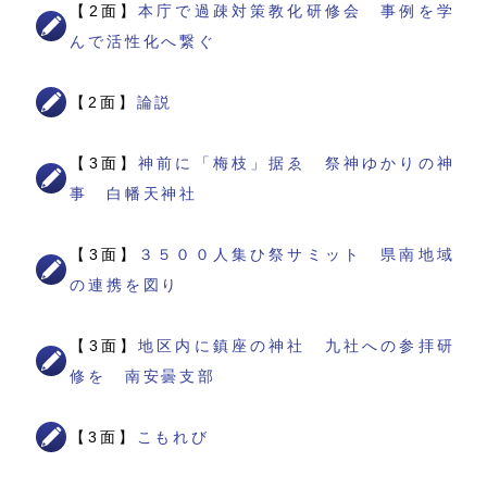
【2面】
本庁で過疎対策教化研修会 事例を学
んで活性化へ繋ぐ
【2面】
論説
【3面】
神前に「梅枝」据ゑ 祭神ゆかりの神
事 白幡天神社
【3面】
３５００人集ひ祭サミット 県南地域
の連携を図り
【3面】
地区内に鎮座の神社 九社への参拝研
修を 南安曇支部
【3面】
こもれび