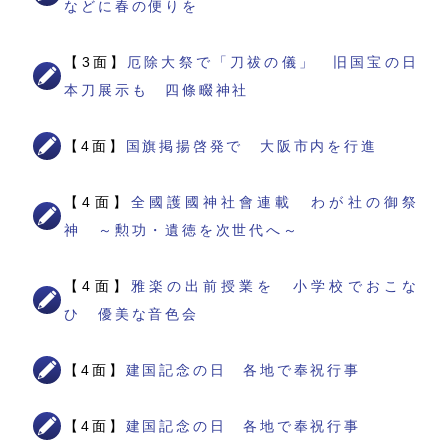
などに春の便りを
【3面】
厄除大祭で「刀祓の儀」 旧国宝の日
本刀展示も 四條畷神社
【4面】
国旗掲揚啓発で 大阪市内を行進
【4面】
全國護國神社會連載 わが社の御祭
神 ～勲功・遺徳を次世代へ～
【4面】
雅楽の出前授業を 小学校でおこな
ひ 優美な音色会
【4面】
建国記念の日 各地で奉祝行事
【4面】
建国記念の日 各地で奉祝行事