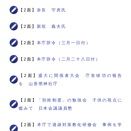
【2面】
奈良 守房氏
【2面】
新垣 義夫氏
【2面】
本庁辞令（三月一日付）
【2面】
本庁辞令（二月二十八日付）
【2面】
盛大に関係者大会 庁舎竣功の報告
を 山形県神社庁
【2面】
「別姓制度」の勉強会 子供の視点に
鑑みて 日本会議議員懇
【2面】
本庁で過疎対策教化研修会 事例を学