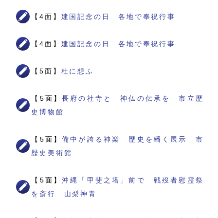
【4面】
建国記念の日 各地で奉祝行事
【4面】
建国記念の日 各地で奉祝行事
【5面】
杜に想ふ
【5面】
長府の社寺と 神仏の伝承を 市立歴
史博物館
【5面】
備中が誇る神楽 歴史を繙く展示 市
歴史美術館
【5面】
沖縄「甲斐之塔」前で 戦歿者慰霊祭
を斎行 山梨神青