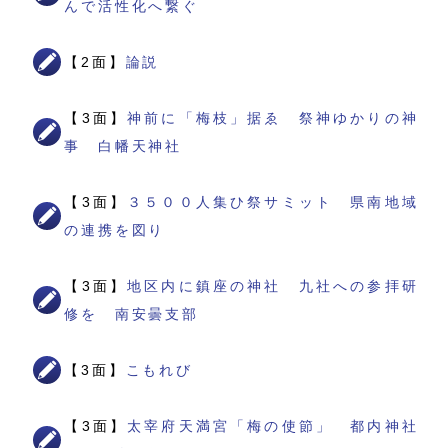
んで活性化へ繋ぐ
【2面】
論説
【3面】
神前に「梅枝」据ゑ 祭神ゆかりの神
事 白幡天神社
【3面】
３５００人集ひ祭サミット 県南地域
の連携を図り
【3面】
地区内に鎮座の神社 九社への参拝研
修を 南安曇支部
【3面】
こもれび
【3面】
太宰府天満宮「梅の使節」 都内神社