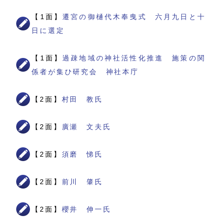
【1面】
遷宮の御樋代木奉曳式 六月九日と十
日に選定
【1面】
過疎地域の神社活性化推進 施策の関
係者が集ひ研究会 神社本庁
【2面】
村田 教氏
【2面】
廣瀬 文夫氏
【2面】
須磨 悌氏
【2面】
前川 肇氏
【2面】
櫻井 伸一氏