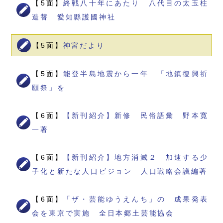
【5面】
終戦八十年にあたり 八代目の太玉柱
造替 愛知縣護國神社
【5面】
神宮だより
【5面】
能登半島地震から一年 「地鎮復興祈
願祭」を
【6面】
【新刊紹介】新修 民俗語彙 野本寛
一著
【6面】
【新刊紹介】地方消滅２ 加速する少
子化と新たな人口ビジョン 人口戦略会議編著
【6面】
「ザ・芸能ゆうえんち」の 成果発表
会を東京で実施 全日本郷土芸能協会