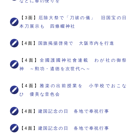
などに春の便りを
【3面】
厄除大祭で「刀祓の儀」 旧国宝の日
本刀展示も 四條畷神社
【4面】
国旗掲揚啓発で 大阪市内を行進
【4面】
全國護國神社會連載 わが社の御祭
神 ～勲功・遺徳を次世代へ～
【4面】
雅楽の出前授業を 小学校でおこな
ひ 優美な音色会
【4面】
建国記念の日 各地で奉祝行事
【4面】
建国記念の日 各地で奉祝行事