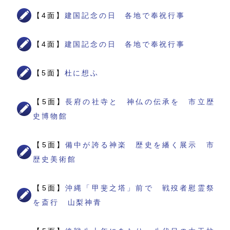
【4面】
建国記念の日 各地で奉祝行事
【4面】
建国記念の日 各地で奉祝行事
【5面】
杜に想ふ
【5面】
長府の社寺と 神仏の伝承を 市立歴
史博物館
【5面】
備中が誇る神楽 歴史を繙く展示 市
歴史美術館
【5面】
沖縄「甲斐之塔」前で 戦歿者慰霊祭
を斎行 山梨神青