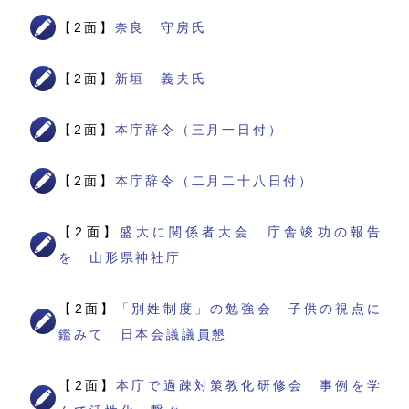
【2面】
奈良 守房氏
【2面】
新垣 義夫氏
【2面】
本庁辞令（三月一日付）
【2面】
本庁辞令（二月二十八日付）
【2面】
盛大に関係者大会 庁舎竣功の報告
を 山形県神社庁
【2面】
「別姓制度」の勉強会 子供の視点に
鑑みて 日本会議議員懇
【2面】
本庁で過疎対策教化研修会 事例を学