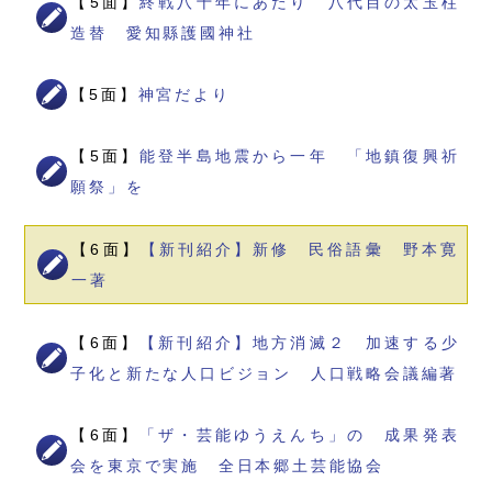
【5面】
終戦八十年にあたり 八代目の太玉柱
造替 愛知縣護國神社
【5面】
神宮だより
【5面】
能登半島地震から一年 「地鎮復興祈
願祭」を
【6面】
【新刊紹介】新修 民俗語彙 野本寛
一著
【6面】
【新刊紹介】地方消滅２ 加速する少
子化と新たな人口ビジョン 人口戦略会議編著
【6面】
「ザ・芸能ゆうえんち」の 成果発表
会を東京で実施 全日本郷土芸能協会