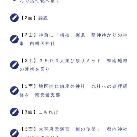
んで活性化へ繋ぐ
【2面】
論説
【3面】
神前に「梅枝」据ゑ 祭神ゆかりの神
事 白幡天神社
【3面】
３５００人集ひ祭サミット 県南地域
の連携を図り
【3面】
地区内に鎮座の神社 九社への参拝研
修を 南安曇支部
【3面】
こもれび
【3面】
太宰府天満宮「梅の使節」 都内神社