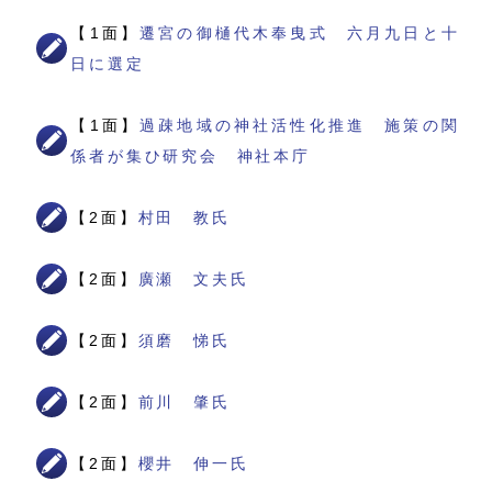
【1面】
遷宮の御樋代木奉曳式 六月九日と十
日に選定
【1面】
過疎地域の神社活性化推進 施策の関
係者が集ひ研究会 神社本庁
【2面】
村田 教氏
【2面】
廣瀬 文夫氏
【2面】
須磨 悌氏
【2面】
前川 肇氏
【2面】
櫻井 伸一氏