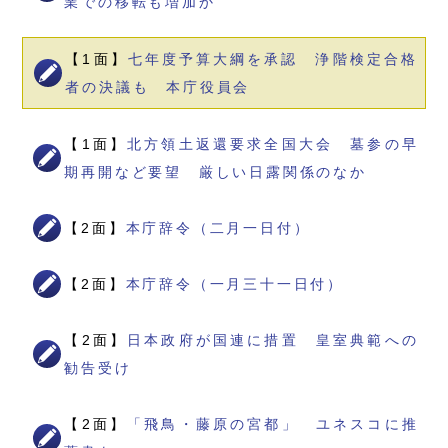
業での移転も増加か
【1面】
七年度予算大綱を承認 浄階検定合格
者の決議も 本庁役員会
【1面】
北方領土返還要求全国大会 墓参の早
期再開など要望 厳しい日露関係のなか
【2面】
本庁辞令（二月一日付）
【2面】
本庁辞令（一月三十一日付）
【2面】
日本政府が国連に措置 皇室典範への
勧告受け
【2面】
「飛鳥・藤原の宮都」 ユネスコに推