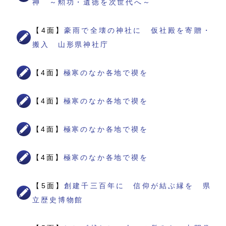
神 ～勲功・遺徳を次世代へ～
【4面】
豪雨で全壊の神社に 仮社殿を寄贈・
搬入 山形県神社庁
【4面】
極寒のなか各地で禊を
【4面】
極寒のなか各地で禊を
【4面】
極寒のなか各地で禊を
【4面】
極寒のなか各地で禊を
【5面】
創建千三百年に 信仰が結ぶ縁を 県
立歴史博物館