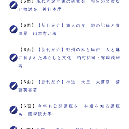
【5面】
現代的諸問題の研究会 報告の文案な
ど検討を 神社本庁
【6面】
【新刊紹介】旅人の食 旅の記録と食
風景 山本志乃著
【6面】
【新刊紹介】野州の麻と民俗 人と麻
に育まれた暮らしと文化 柏村祐司・篠﨑茂雄
著
【6面】
【新刊紹介】神道・天皇・大嘗祭 斎
藤英喜著
【6面】
今年も公開講座を 神道を知る講座
も 國學院大學