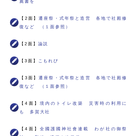
薦書を
【2面】
遷座祭・式年祭と造営 各地で社殿修
復など （１面参照）
【2面】
論説
【3面】
こもれび
【3面】
遷座祭・式年祭と造営 各地で社殿修
復など （１面参照）
【4面】
境内のトイレ改築 災害時の利用に
も 多賀大社
【4面】
全國護國神社會連載 わが社の御祭