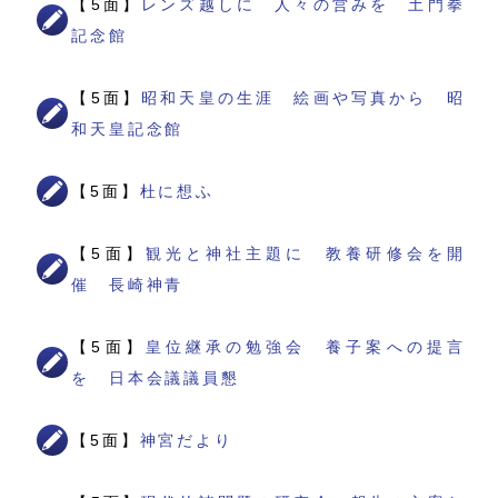
【5面】
レンズ越しに 人々の営みを 土門拳
記念館
【5面】
昭和天皇の生涯 絵画や写真から 昭
和天皇記念館
【5面】
杜に想ふ
【5面】
観光と神社主題に 教養研修会を開
催 長崎神青
【5面】
皇位継承の勉強会 養子案への提言
を 日本会議議員懇
【5面】
神宮だより