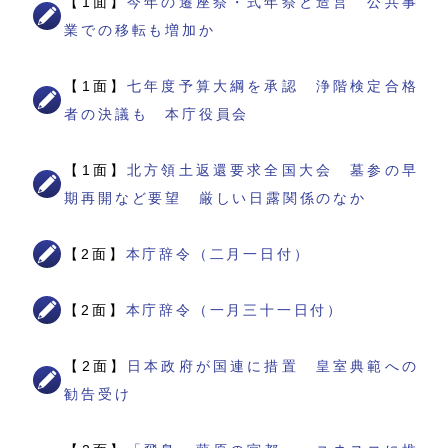
【1面】
今年の遷座祭・式年祭と造営 公共事
業での移転も増加か
【1面】
七年度予算大綱を承認 浄階検定合格
者の決議も 本庁役員会
【1面】
北方領土返還要求全国大会 墓参の早
期再開など要望 厳しい日露関係のなか
【2面】
本庁辞令（二月一日付）
【2面】
本庁辞令（一月三十一日付）
【2面】
日本政府が国連に措置 皇室典範への
勧告受け