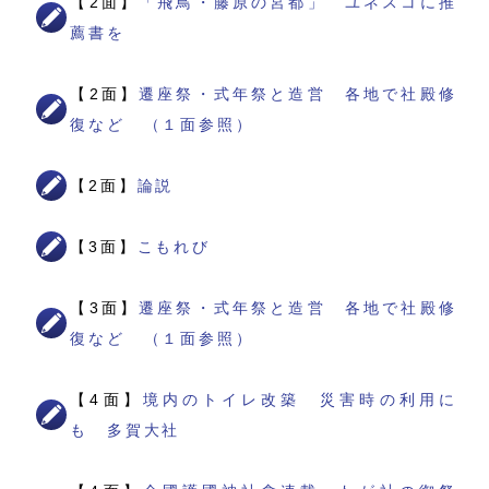
【2面】
「飛鳥・藤原の宮都」 ユネスコに推
薦書を
【2面】
遷座祭・式年祭と造営 各地で社殿修
復など （１面参照）
【2面】
論説
【3面】
こもれび
【3面】
遷座祭・式年祭と造営 各地で社殿修
復など （１面参照）
【4面】
境内のトイレ改築 災害時の利用に
も 多賀大社