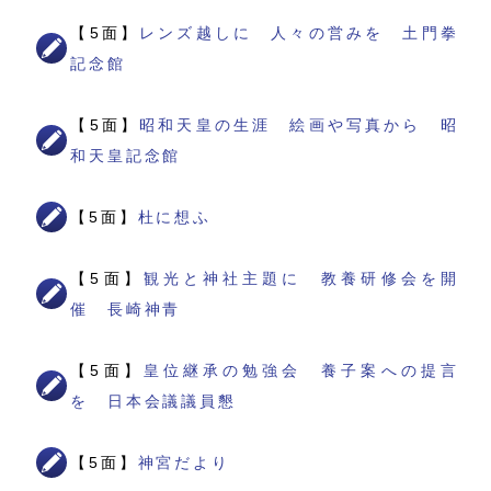
【5面】
レンズ越しに 人々の営みを 土門拳
記念館
【5面】
昭和天皇の生涯 絵画や写真から 昭
和天皇記念館
【5面】
杜に想ふ
【5面】
観光と神社主題に 教養研修会を開
催 長崎神青
【5面】
皇位継承の勉強会 養子案への提言
を 日本会議議員懇
【5面】
神宮だより