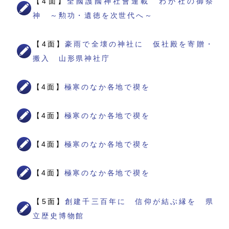
【4面】
全國護國神社會連載 わが社の御祭
神 ～勲功・遺徳を次世代へ～
【4面】
豪雨で全壊の神社に 仮社殿を寄贈・
搬入 山形県神社庁
【4面】
極寒のなか各地で禊を
【4面】
極寒のなか各地で禊を
【4面】
極寒のなか各地で禊を
【4面】
極寒のなか各地で禊を
【5面】
創建千三百年に 信仰が結ぶ縁を 県
立歴史博物館