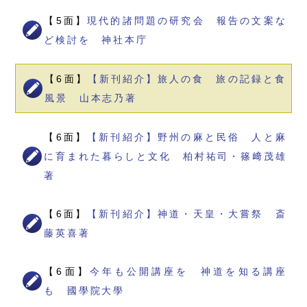
【5面】
現代的諸問題の研究会 報告の文案な
ど検討を 神社本庁
【6面】
【新刊紹介】旅人の食 旅の記録と食
風景 山本志乃著
【6面】
【新刊紹介】野州の麻と民俗 人と麻
に育まれた暮らしと文化 柏村祐司・篠﨑茂雄
著
【6面】
【新刊紹介】神道・天皇・大嘗祭 斎
藤英喜著
【6面】
今年も公開講座を 神道を知る講座
も 國學院大學