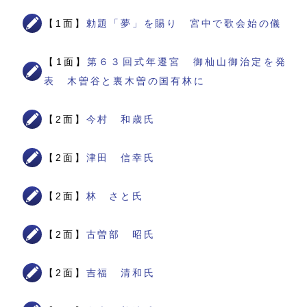
【1面】
勅題「夢」を賜り 宮中で歌会始の儀
【1面】
第６３回式年遷宮 御杣山御治定を発
表 木曽谷と裏木曽の国有林に
【2面】
今村 和歳氏
【2面】
津田 信幸氏
【2面】
林 さと氏
【2面】
古曽部 昭氏
【2面】
吉福 清和氏