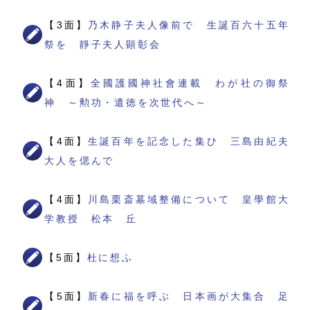
【3面】
乃木静子夫人像前で 生誕百六十五年
祭を 靜子夫人顕彰会
【4面】
全國護國神社會連載 わが社の御祭
神 ～勲功・遺徳を次世代へ～
【4面】
生誕百年を記念した集ひ 三島由紀夫
大人を偲んで
【4面】
川島栗斎墓域整備について 皇學館大
学教授 松本 丘
【5面】
杜に想ふ
【5面】
新春に福を呼ぶ 日本画が大集合 足