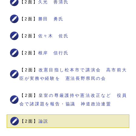
【2面】
久光 善清氏
【2面】
勝田 勇氏
【2面】
佐々木 佐氏
【2面】
根岸 信行氏
【2面】
改憲目指し松本市で講演会 高市前大
臣が実務や経験を 憲法長野県民の会
【2面】
皇室の尊厳護持や憲法改正など 役員
会で諸課題を報告・協議 神道政治連盟
【2面】
論説