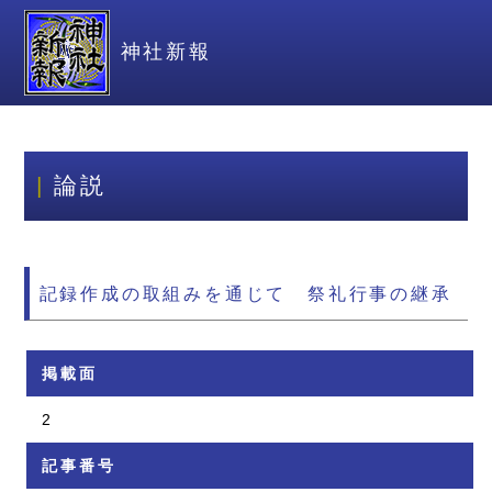
神社新報
論説
記録作成の取組みを通じて 祭礼行事の継承
掲載面
2
記事番号