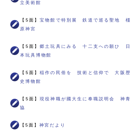
立美術館
【5面】
宝物館で特別展 鉄道で巡る聖地 橿
原神宮
【5面】
郷土玩具にみる 十二支への願ひ 日
本玩具博物館
【5面】
稲作の民俗を 技術と信仰で 大阪歴
史博物館
【5面】
現役神職が國大生に奉職説明会 神青
協
【5面】
神宮だより