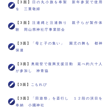
【3面】
日の丸小旗を奉製 新年参賀で使用
を 三重敬婦
【3面】
注連縄と注連飾り 親子らが製作体
験 岡山県神社庁事業部会
【3面】
「母と子の集い」 園児の舞も 都神
保連
【3面】
奥能登で復興支援活動 延べ約六十人
が参加し 神青協
【3面】
こもれび
【3面】
「田遊祭」を斎行し １２段の演目を
奉納 小國神社