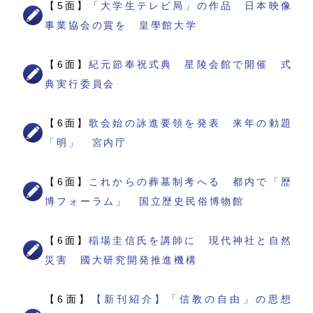
【5面】
「大学生テレビ局」の作品 日本映像
事業協会の賞を 皇學館大学
【6面】
紀元節奉祝式典 星陵会館で開催 式
典実行委員会
【6面】
歌会始の詠進要領を発表 来年の勅題
「明」 宮内庁
【6面】
これからの葬墓制考へる 都内で「歴
博フォーラム」 国立歴史民俗博物館
【6面】
稲場圭信氏を講師に 現代神社と自然
災害 國大研究開発推進機構
【6面】
【新刊紹介】「信教の自由」の思想