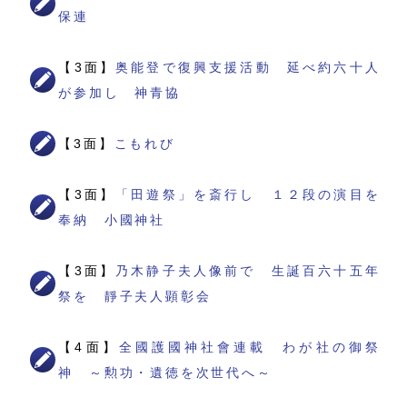
保連
【3面】
奥能登で復興支援活動 延べ約六十人
が参加し 神青協
【3面】
こもれび
【3面】
「田遊祭」を斎行し １２段の演目を
奉納 小國神社
【3面】
乃木静子夫人像前で 生誕百六十五年
祭を 靜子夫人顕彰会
【4面】
全國護國神社會連載 わが社の御祭
神 ～勲功・遺徳を次世代へ～