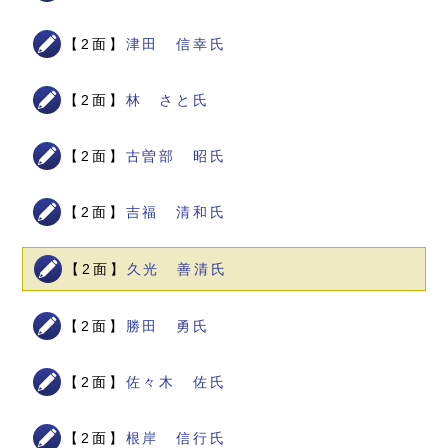
【2面】
津田 信幸氏
【2面】
林 さと氏
【2面】
古曽部 昭氏
【2面】
吉福 清和氏
【2面】
久光 善清氏
【2面】
勝田 勇氏
【2面】
佐々木 佐氏
【2面】
根岸 信行氏