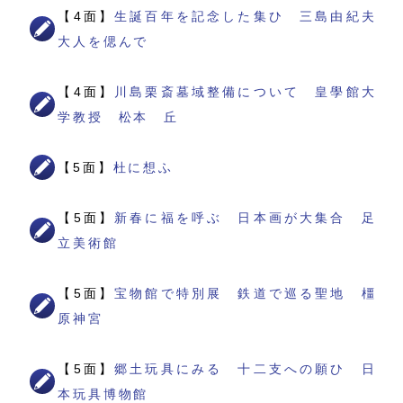
【4面】
生誕百年を記念した集ひ 三島由紀夫
大人を偲んで
【4面】
川島栗斎墓域整備について 皇學館大
学教授 松本 丘
【5面】
杜に想ふ
【5面】
新春に福を呼ぶ 日本画が大集合 足
立美術館
【5面】
宝物館で特別展 鉄道で巡る聖地 橿
原神宮
【5面】
郷土玩具にみる 十二支への願ひ 日
本玩具博物館