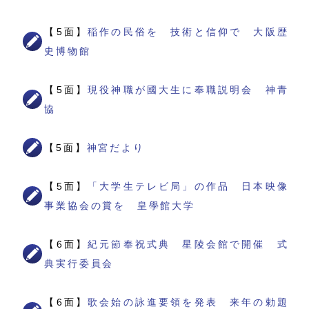
【5面】
稲作の民俗を 技術と信仰で 大阪歴
史博物館
【5面】
現役神職が國大生に奉職説明会 神青
協
【5面】
神宮だより
【5面】
「大学生テレビ局」の作品 日本映像
事業協会の賞を 皇學館大学
【6面】
紀元節奉祝式典 星陵会館で開催 式
典実行委員会
【6面】
歌会始の詠進要領を発表 来年の勅題