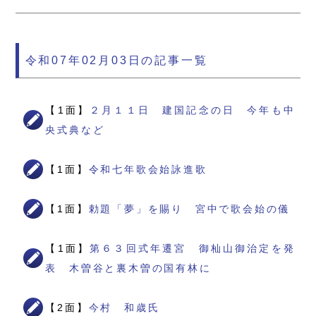
令和07年02月03日の記事一覧
【1面】
２月１１日 建国記念の日 今年も中
央式典など
【1面】
令和七年歌会始詠進歌
【1面】
勅題「夢」を賜り 宮中で歌会始の儀
【1面】
第６３回式年遷宮 御杣山御治定を発
表 木曽谷と裏木曽の国有林に
【2面】
今村 和歳氏