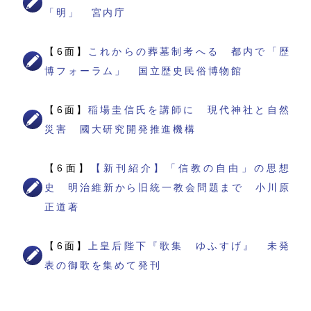
「明」 宮内庁
【6面】
これからの葬墓制考へる 都内で「歴
博フォーラム」 国立歴史民俗博物館
【6面】
稲場圭信氏を講師に 現代神社と自然
災害 國大研究開発推進機構
【6面】
【新刊紹介】「信教の自由」の思想
史 明治維新から旧統一教会問題まで 小川原
正道著
【6面】
上皇后陛下『歌集 ゆふすげ』 未発
表の御歌を集めて発刊