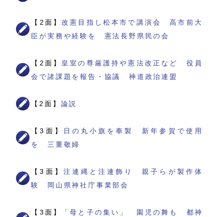
【2面】
改憲目指し松本市で講演会 高市前大
臣が実務や経験を 憲法長野県民の会
【2面】
皇室の尊厳護持や憲法改正など 役員
会で諸課題を報告・協議 神道政治連盟
【2面】
論説
【3面】
日の丸小旗を奉製 新年参賀で使用
を 三重敬婦
【3面】
注連縄と注連飾り 親子らが製作体
験 岡山県神社庁事業部会
【3面】
「母と子の集い」 園児の舞も 都神