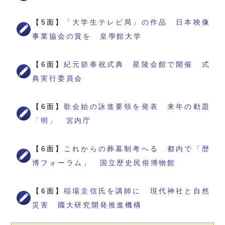
【5面】
「大学生テレビ局」の作品 日本映像
事業協会の賞を 皇學館大学
【6面】
紀元節奉祝式典 星陵会館で開催 式
典実行委員会
【6面】
歌会始の詠進要領を発表 来年の勅題
「明」 宮内庁
【6面】
これからの葬墓制考へる 都内で「歴
博フォーラム」 国立歴史民俗博物館
【6面】
稲場圭信氏を講師に 現代神社と自然
災害 國大研究開発推進機構