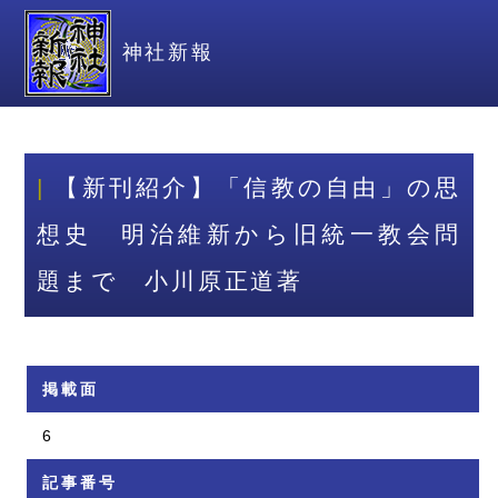
神社新報
【新刊紹介】「信教の自由」の思
想史 明治維新から旧統一教会問
題まで 小川原正道著
掲載面
6
記事番号