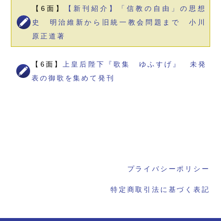
【6面】
【新刊紹介】「信教の自由」の思想
史 明治維新から旧統一教会問題まで 小川
原正道著
【6面】
上皇后陛下『歌集 ゆふすげ』 未発
表の御歌を集めて発刊
プライバシーポリシー
特定商取引法に基づく表記