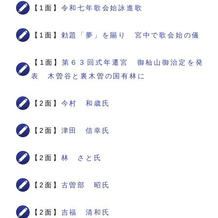
【1面】
令和七年歌会始詠進歌
【1面】
勅題「夢」を賜り 宮中で歌会始の儀
【1面】
第６３回式年遷宮 御杣山御治定を発
表 木曽谷と裏木曽の国有林に
【2面】
今村 和歳氏
【2面】
津田 信幸氏
【2面】
林 さと氏
【2面】
古曽部 昭氏
【2面】
吉福 清和氏