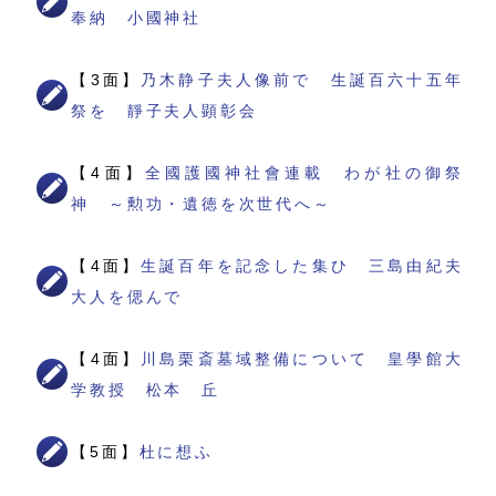
奉納 小國神社
【3面】
乃木静子夫人像前で 生誕百六十五年
祭を 靜子夫人顕彰会
【4面】
全國護國神社會連載 わが社の御祭
神 ～勲功・遺徳を次世代へ～
【4面】
生誕百年を記念した集ひ 三島由紀夫
大人を偲んで
【4面】
川島栗斎墓域整備について 皇學館大
学教授 松本 丘
【5面】
杜に想ふ