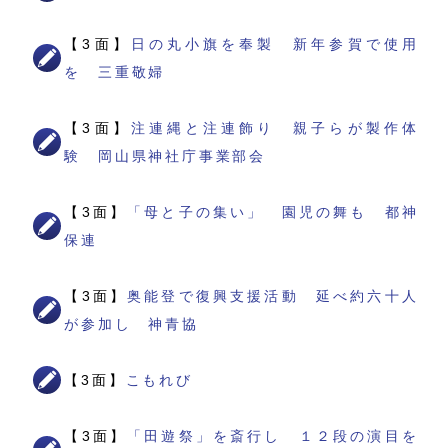
【3面】
日の丸小旗を奉製 新年参賀で使用
を 三重敬婦
【3面】
注連縄と注連飾り 親子らが製作体
験 岡山県神社庁事業部会
【3面】
「母と子の集い」 園児の舞も 都神
保連
【3面】
奥能登で復興支援活動 延べ約六十人
が参加し 神青協
【3面】
こもれび
【3面】
「田遊祭」を斎行し １２段の演目を