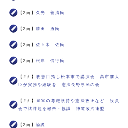
【2面】
久光 善清氏
【2面】
勝田 勇氏
【2面】
佐々木 佐氏
【2面】
根岸 信行氏
【2面】
改憲目指し松本市で講演会 高市前大
臣が実務や経験を 憲法長野県民の会
【2面】
皇室の尊厳護持や憲法改正など 役員
会で諸課題を報告・協議 神道政治連盟
【2面】
論説