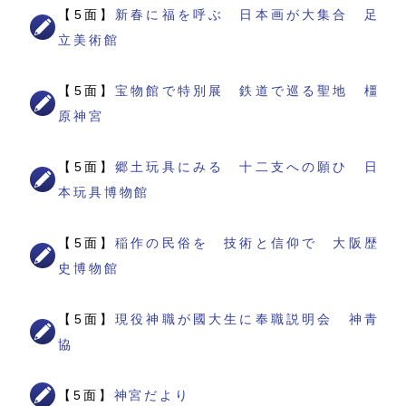
【5面】
新春に福を呼ぶ 日本画が大集合 足
立美術館
【5面】
宝物館で特別展 鉄道で巡る聖地 橿
原神宮
【5面】
郷土玩具にみる 十二支への願ひ 日
本玩具博物館
【5面】
稲作の民俗を 技術と信仰で 大阪歴
史博物館
【5面】
現役神職が國大生に奉職説明会 神青
協
【5面】
神宮だより