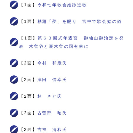
【1面】
令和七年歌会始詠進歌
【1面】
勅題「夢」を賜り 宮中で歌会始の儀
【1面】
第６３回式年遷宮 御杣山御治定を発
表 木曽谷と裏木曽の国有林に
【2面】
今村 和歳氏
【2面】
津田 信幸氏
【2面】
林 さと氏
【2面】
古曽部 昭氏
【2面】
吉福 清和氏