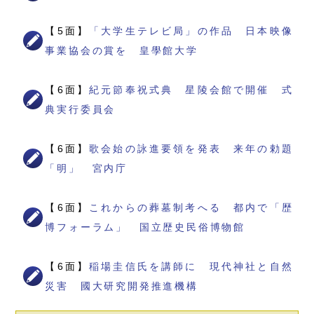
【5面】
「大学生テレビ局」の作品 日本映像
事業協会の賞を 皇學館大学
【6面】
紀元節奉祝式典 星陵会館で開催 式
典実行委員会
【6面】
歌会始の詠進要領を発表 来年の勅題
「明」 宮内庁
【6面】
これからの葬墓制考へる 都内で「歴
博フォーラム」 国立歴史民俗博物館
【6面】
稲場圭信氏を講師に 現代神社と自然
災害 國大研究開発推進機構