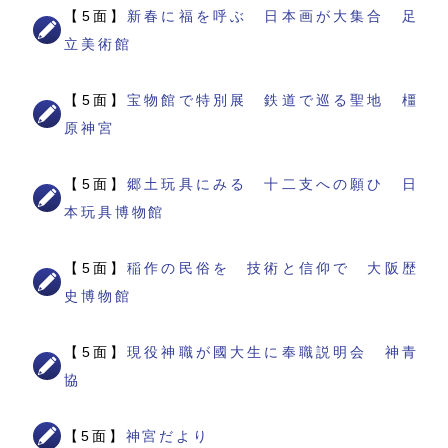
【5面】
新春に福を呼ぶ 日本画が大集合 足
立美術館
【5面】
宝物館で特別展 鉄道で巡る聖地 橿
原神宮
【5面】
郷土玩具にみる 十二支への願ひ 日
本玩具博物館
【5面】
稲作の民俗を 技術と信仰で 大阪歴
史博物館
【5面】
現役神職が國大生に奉職説明会 神青
協
【5面】
神宮だより