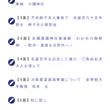
奉納 小國神社
【3面】
乃木静子夫人像前で 生誕百六十五年
祭を 靜子夫人顕彰会
【4面】
全國護國神社會連載 わが社の御祭
神 ～勲功・遺徳を次世代へ～
【4面】
生誕百年を記念した集ひ 三島由紀夫
大人を偲んで
【4面】
川島栗斎墓域整備について 皇學館大
学教授 松本 丘
【5面】
杜に想ふ