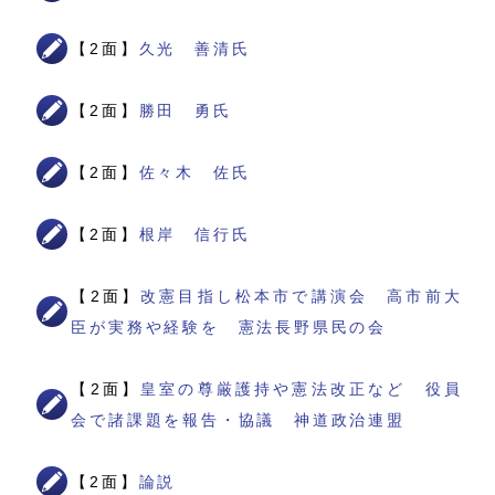
【2面】
久光 善清氏
【2面】
勝田 勇氏
【2面】
佐々木 佐氏
【2面】
根岸 信行氏
【2面】
改憲目指し松本市で講演会 高市前大
臣が実務や経験を 憲法長野県民の会
【2面】
皇室の尊厳護持や憲法改正など 役員
会で諸課題を報告・協議 神道政治連盟
【2面】
論説