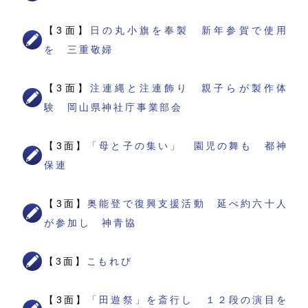
【3面】
日の丸小旗を奉製 新年参賀で使用
を 三重敬婦
【3面】
注連縄と注連飾り 親子らが製作体
験 岡山県神社庁事業部会
【3面】
「母と子の集い」 園児の舞も 都神
保連
【3面】
奥能登で復興支援活動 延べ約六十人
が参加し 神青協
【3面】
こもれび
【3面】
「田遊祭」を斎行し １２段の演目を