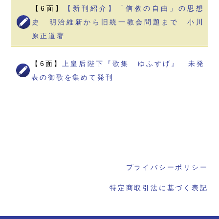
【6面】
【新刊紹介】「信教の自由」の思想
史 明治維新から旧統一教会問題まで 小川
原正道著
【6面】
上皇后陛下『歌集 ゆふすげ』 未発
表の御歌を集めて発刊
プライバシーポリシー
特定商取引法に基づく表記