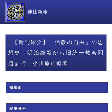
神社新報
【新刊紹介】「信教の自由」の思
想史 明治維新から旧統一教会問
題まで 小川原正道著
掲載面
6
記事番号