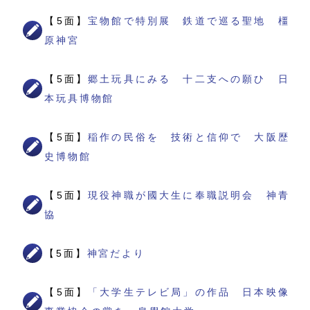
【5面】
宝物館で特別展 鉄道で巡る聖地 橿
原神宮
【5面】
郷土玩具にみる 十二支への願ひ 日
本玩具博物館
【5面】
稲作の民俗を 技術と信仰で 大阪歴
史博物館
【5面】
現役神職が國大生に奉職説明会 神青
協
【5面】
神宮だより
【5面】
「大学生テレビ局」の作品 日本映像