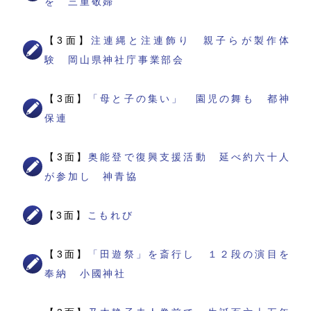
を 三重敬婦
【3面】
注連縄と注連飾り 親子らが製作体
験 岡山県神社庁事業部会
【3面】
「母と子の集い」 園児の舞も 都神
保連
【3面】
奥能登で復興支援活動 延べ約六十人
が参加し 神青協
【3面】
こもれび
【3面】
「田遊祭」を斎行し １２段の演目を
奉納 小國神社