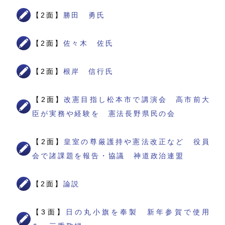
【2面】
勝田 勇氏
【2面】
佐々木 佐氏
【2面】
根岸 信行氏
【2面】
改憲目指し松本市で講演会 高市前大
臣が実務や経験を 憲法長野県民の会
【2面】
皇室の尊厳護持や憲法改正など 役員
会で諸課題を報告・協議 神道政治連盟
【2面】
論説
【3面】
日の丸小旗を奉製 新年参賀で使用