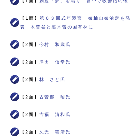
【1面】
勅題「夢」を賜り 宮中で歌会始の儀
【1面】
第６３回式年遷宮 御杣山御治定を発
表 木曽谷と裏木曽の国有林に
【2面】
今村 和歳氏
【2面】
津田 信幸氏
【2面】
林 さと氏
【2面】
古曽部 昭氏
【2面】
吉福 清和氏
【2面】
久光 善清氏