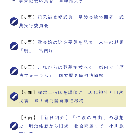
事業協会の賞を 皇學館大学
【6面】
紀元節奉祝式典 星陵会館で開催 式
典実行委員会
【6面】
歌会始の詠進要領を発表 来年の勅題
「明」 宮内庁
【6面】
これからの葬墓制考へる 都内で「歴
博フォーラム」 国立歴史民俗博物館
【6面】
稲場圭信氏を講師に 現代神社と自然
災害 國大研究開発推進機構
【6面】
【新刊紹介】「信教の自由」の思想
史 明治維新から旧統一教会問題まで 小川原