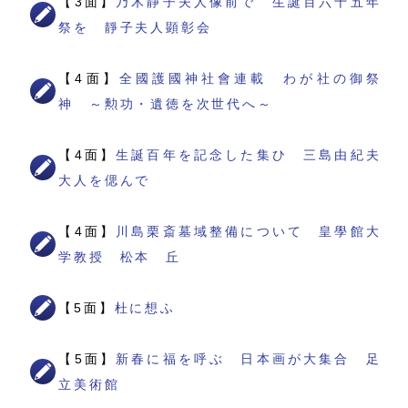
【3面】
乃木静子夫人像前で 生誕百六十五年
祭を 靜子夫人顕彰会
【4面】
全國護國神社會連載 わが社の御祭
神 ～勲功・遺徳を次世代へ～
【4面】
生誕百年を記念した集ひ 三島由紀夫
大人を偲んで
【4面】
川島栗斎墓域整備について 皇學館大
学教授 松本 丘
【5面】
杜に想ふ
【5面】
新春に福を呼ぶ 日本画が大集合 足
立美術館