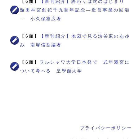
【6面】
【新刊紹介】終わりは次のはじまり
熱田神宮創祀千九百年記念―造営事業の回顧
― 小久保雅広著
【6面】
【新刊紹介】地図で見る渋谷東のあゆ
み 南塚信吾編著
【6面】
ワルシャワ大学日本祭で 式年遷宮に
ついて考へる 皇學館大学
プライバシーポリシー