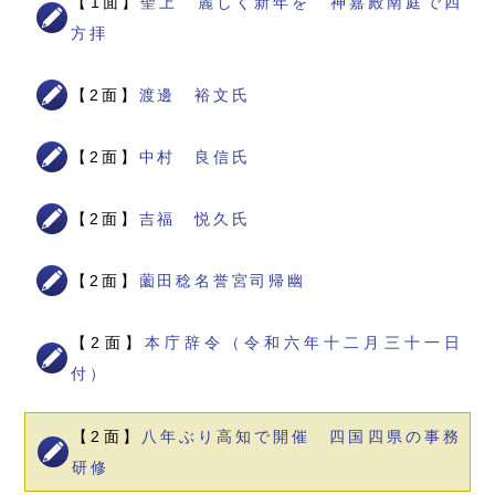
【1面】
聖上 麗しく新年を 神嘉殿南庭で四
方拝
【2面】
渡邊 裕文氏
【2面】
中村 良信氏
【2面】
吉福 悦久氏
【2面】
薗田稔名誉宮司帰幽
【2面】
本庁辞令（令和六年十二月三十一日
付）
【2面】
八年ぶり高知で開催 四国四県の事務
研修