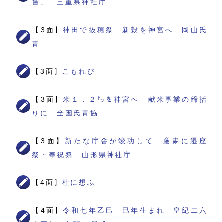
嘗」 三重県神社庁
【3面】
神田で抜穂祭 新穀を神宮へ 岡山氏
青
【3面】
こもれび
【3面】
米１．２㌧を神宮へ 献米事業の締括
りに 全国氏青協
【3面】
新たな庁舎が竣功して 厳粛に遷座
祭・奉祝祭 山形県神社庁
【4面】
杜に想ふ
【4面】
令和七年乙巳 巳年生まれ 皇紀二六