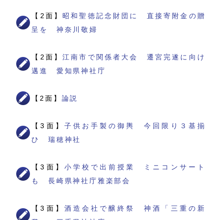
【2面】
昭和聖徳記念財団に 直接寄附金の贈
呈を 神奈川敬婦
【2面】
江南市で関係者大会 遷宮完遂に向け
邁進 愛知県神社庁
【2面】
論説
【3面】
子供お手製の御輿 今回限り３基揃
ひ 瑞穂神社
【3面】
小学校で出前授業 ミニコンサート
も 長崎県神社庁雅楽部会
【3面】
酒造会社で醸終祭 神酒「三重の新