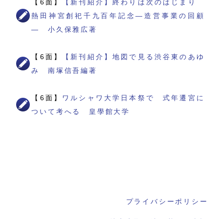
【6面】
【新刊紹介】終わりは次のはじまり
熱田神宮創祀千九百年記念―造営事業の回顧
― 小久保雅広著
【6面】
【新刊紹介】地図で見る渋谷東のあゆ
み 南塚信吾編著
【6面】
ワルシャワ大学日本祭で 式年遷宮に
ついて考へる 皇學館大学
プライバシーポリシー