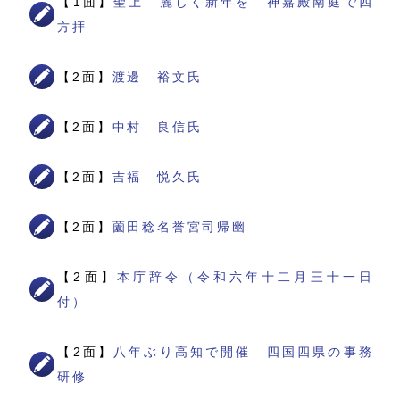
【1面】
聖上 麗しく新年を 神嘉殿南庭で四
方拝
【2面】
渡邊 裕文氏
【2面】
中村 良信氏
【2面】
吉福 悦久氏
【2面】
薗田稔名誉宮司帰幽
【2面】
本庁辞令（令和六年十二月三十一日
付）
【2面】
八年ぶり高知で開催 四国四県の事務
研修