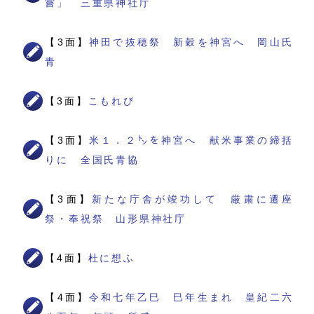
嘗」 三重県神社庁
【3面】
神田で抜穂祭 新穀を神宮へ 岡山氏
青
【3面】
こもれび
【3面】
米１．２㌧を神宮へ 献米事業の締括
りに 全国氏青協
【3面】
新たな庁舎が竣功して 厳粛に遷座
祭・奉祝祭 山形県神社庁
【4面】
杜に想ふ
【4面】
令和七年乙巳 巳年生まれ 皇紀二六