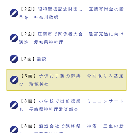
【2面】
昭和聖徳記念財団に 直接寄附金の贈
呈を 神奈川敬婦
【2面】
江南市で関係者大会 遷宮完遂に向け
邁進 愛知県神社庁
【2面】
論説
【3面】
子供お手製の御輿 今回限り３基揃
ひ 瑞穂神社
【3面】
小学校で出前授業 ミニコンサート
も 長崎県神社庁雅楽部会
【3面】
酒造会社で醸終祭 神酒「三重の新