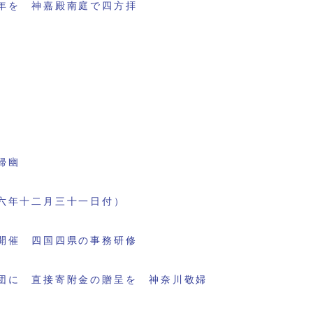
年を 神嘉殿南庭で四方拝
帰幽
六年十二月三十一日付）
開催 四国四県の事務研修
団に 直接寄附金の贈呈を 神奈川敬婦