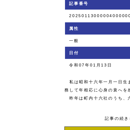
記事番号
2025011300000400000
属性
一般
日付
令和07年01月13日
私は昭和十六年一月一日生ま
務して年相応に心身の衰へを
昨年は町内十六社のうち、
記事の続き