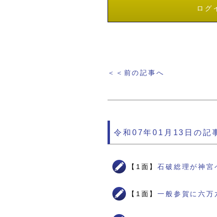
ログ
＜＜前の記事へ
令和07年01月13日の記
【1面】
石破総理が神宮
【1面】
一般参賀に六万