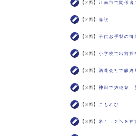
【2面】
江南市で関係者
【2面】
論説
【3面】
子供お手製の御
【3面】
小学校で出前授
【3面】
酒造会社で醸終
【3面】
神田で抜穂祭 
【3面】
こもれび
【3面】
米１．２㌧を神