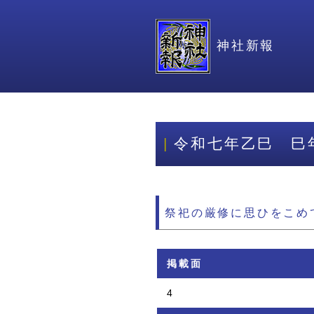
神社新報
令和七年乙巳 巳
祭祀の厳修に思ひをこめ
掲載面
4