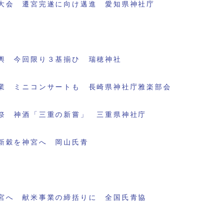
大会 遷宮完遂に向け邁進 愛知県神社庁
輿 今回限り３基揃ひ 瑞穂神社
業 ミニコンサートも 長崎県神社庁雅楽部会
祭 神酒「三重の新嘗」 三重県神社庁
新穀を神宮へ 岡山氏青
宮へ 献米事業の締括りに 全国氏青協