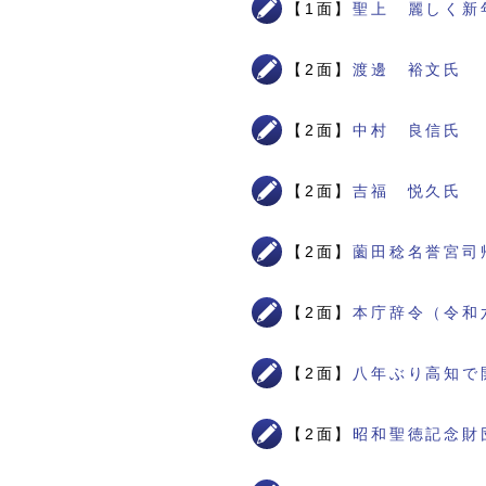
【1面】
聖上 麗しく新
【2面】
渡邊 裕文氏
【2面】
中村 良信氏
【2面】
吉福 悦久氏
【2面】
薗田稔名誉宮司
【2面】
本庁辞令（令和
【2面】
八年ぶり高知で
【2面】
昭和聖徳記念財