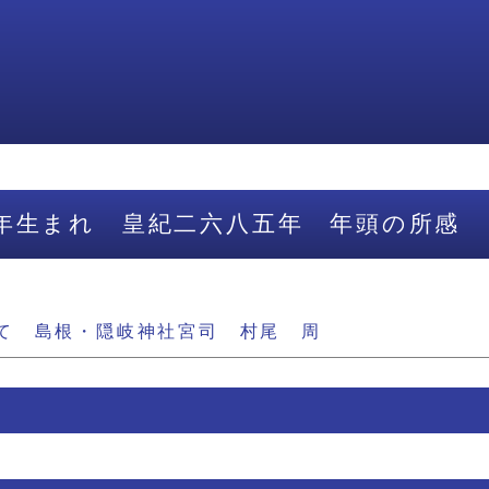
年生まれ 皇紀二六八五年 年頭の所感
て 島根・隠岐神社宮司 村尾 周