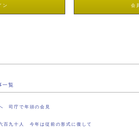
イン
会
事一覧
へ 司庁で年頭の会見
六百九十人 今年は従前の形式に復して