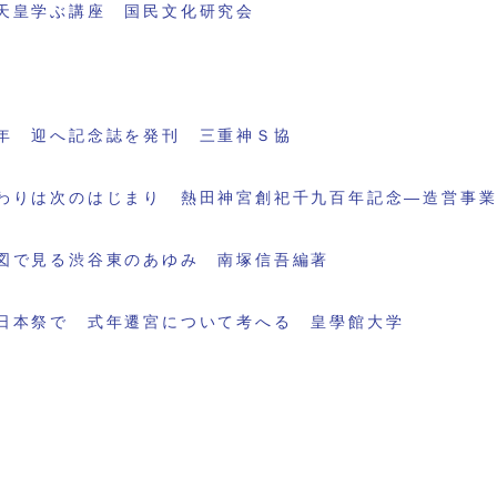
天皇学ぶ講座 国民文化研究会
年 迎へ記念誌を発刊 三重神Ｓ協
わりは次のはじまり 熱田神宮創祀千九百年記念―造営事
図で見る渋谷東のあゆみ 南塚信吾編著
日本祭で 式年遷宮について考へる 皇學館大学