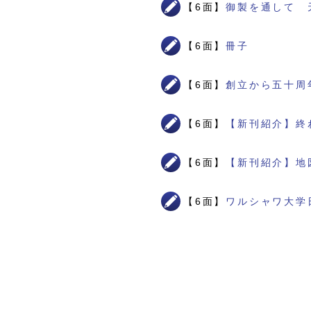
【6面】
御製を通して 
【6面】
冊子
【6面】
創立から五十周
【6面】
【新刊紹介】終
【6面】
【新刊紹介】地
【6面】
ワルシャワ大学