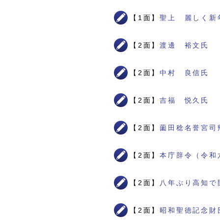
【1面】
聖上 麗しく新
【2面】
渡邊 裕文氏
【2面】
中村 良信氏
【2面】
吉福 悦久氏
【2面】
薗田稔名誉宮司
【2面】
本庁辞令（令和
【2面】
八年ぶり高知で
【2面】
昭和聖徳記念財