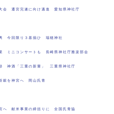
大会 遷宮完遂に向け邁進 愛知県神社庁
輿 今回限り３基揃ひ 瑞穂神社
業 ミニコンサートも 長崎県神社庁雅楽部会
祭 神酒「三重の新嘗」 三重県神社庁
新穀を神宮へ 岡山氏青
宮へ 献米事業の締括りに 全国氏青協