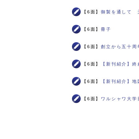
【6面】
御製を通して 
【6面】
冊子
【6面】
創立から五十周
【6面】
【新刊紹介】終
【6面】
【新刊紹介】地
【6面】
ワルシャワ大学