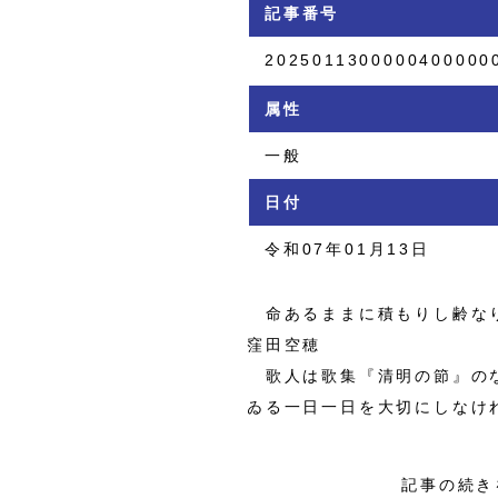
記事番号
2025011300000400000
属性
一般
日付
令和07年01月13日
命あるままに積もりし齢な
窪田空穂
歌人は歌集『清明の節』のな
ゐる一日一日を大切にしなけ
記事の続き