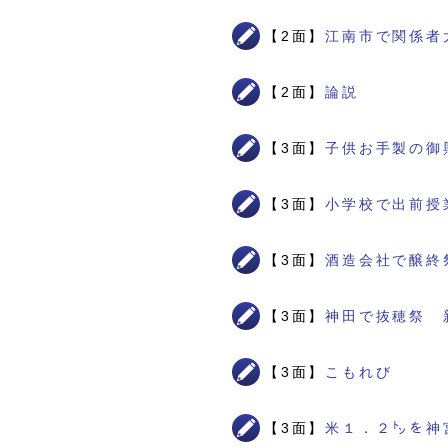
【2面】
江南市で関係者
【2面】
論説
【3面】
子供お手製の御
【3面】
小学校で出前授
【3面】
酒造会社で醸終
【3面】
神田で抜穂祭 
【3面】
こもれび
【3面】
米１．２㌧を神