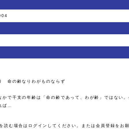
004
り 命の齢なりわがものならず
かで干支の年齢は「命の齢であって、わが齢」ではない。
れば…
を読む場合はログインしてください。または会員登録をお