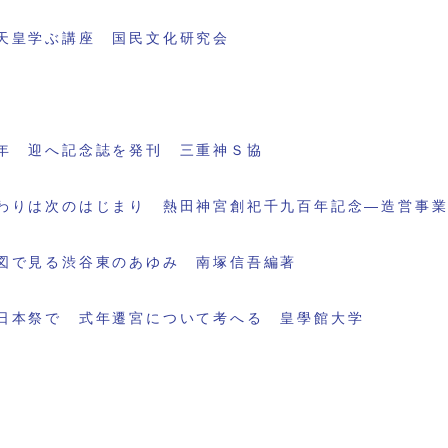
天皇学ぶ講座 国民文化研究会
年 迎へ記念誌を発刊 三重神Ｓ協
わりは次のはじまり 熱田神宮創祀千九百年記念―造営事
図で見る渋谷東のあゆみ 南塚信吾編著
日本祭で 式年遷宮について考へる 皇學館大学