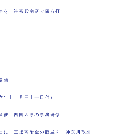
年を 神嘉殿南庭で四方拝
帰幽
六年十二月三十一日付）
開催 四国四県の事務研修
団に 直接寄附金の贈呈を 神奈川敬婦