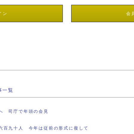
イン
会
事一覧
へ 司庁で年頭の会見
六百九十人 今年は従前の形式に復して