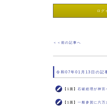
ログ
＜＜前の記事へ
令和07年01月13日の記
【1面】
石破総理が神宮
【1面】
一般参賀に六万