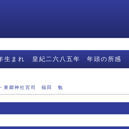
年生まれ 皇紀二六八五年 年頭の所感
・東郷神社宮司 福田 勉