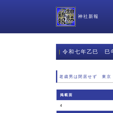
神社新報
令和七年乙巳 巳
老歳男は閉居せず 東京
掲載面
4