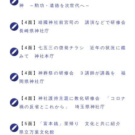
神 ～勲功・遺徳を次世代へ～
【4面】
靖國神社前宮司の 講演などで研修会
長崎県神社庁
【4面】
七五三の啓発チラシ 近年の状況に鑑
みて 神社本庁
【4面】
神葬祭の研修会 ３講師が講義を 福
岡県神社庁
【4面】
神社護持主題に教化研修会 「コロナ
禍の反省とこれから」 埼玉県神社庁
【5面】
「富本銭」里帰り 文化と共に紹介
県立万葉文化館