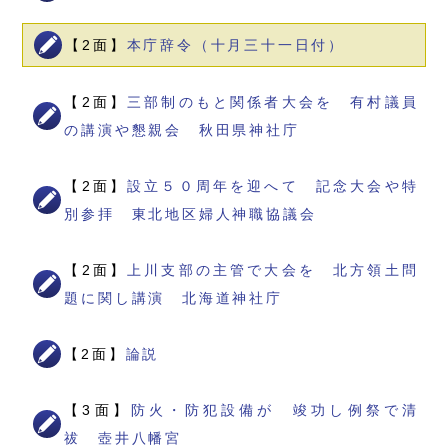
【2面】
本庁辞令（十月三十一日付）
【2面】
三部制のもと関係者大会を 有村議員
の講演や懇親会 秋田県神社庁
【2面】
設立５０周年を迎へて 記念大会や特
別参拝 東北地区婦人神職協議会
【2面】
上川支部の主管で大会を 北方領土問
題に関し講演 北海道神社庁
【2面】
論説
【3面】
防火・防犯設備が 竣功し例祭で清
祓 壺井八幡宮