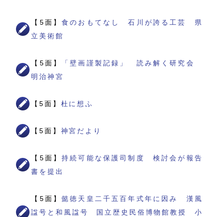
【5面】
食のおもてなし 石川が誇る工芸 県
立美術館
【5面】
「壁画謹製記録」 読み解く研究会
明治神宮
【5面】
杜に想ふ
【5面】
神宮だより
【5面】
持続可能な保護司制度 検討会が報告
書を提出
【5面】
懿徳天皇二千五百年式年に因み 漢風
諡号と和風諡号 国立歴史民俗博物館教授 小