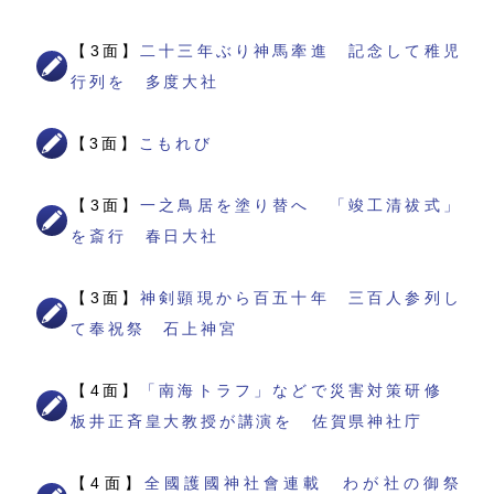
【3面】
二十三年ぶり神馬牽進 記念して稚児
行列を 多度大社
【3面】
こもれび
【3面】
一之鳥居を塗り替へ 「竣工清祓式」
を斎行 春日大社
【3面】
神剣顕現から百五十年 三百人参列し
て奉祝祭 石上神宮
【4面】
「南海トラフ」などで災害対策研修
板井正斉皇大教授が講演を 佐賀県神社庁
【4面】
全國護國神社會連載 わが社の御祭