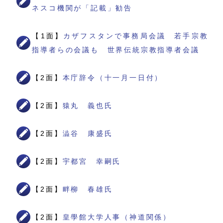
ネスコ機関が「記載」勧告
【1面】
カザフスタンで事務局会議 若手宗教
指導者らの会議も 世界伝統宗教指導者会議
【2面】
本庁辞令（十一月一日付）
【2面】
猿丸 義也氏
【2面】
澁谷 康盛氏
【2面】
宇都宮 幸嗣氏
【2面】
畔柳 春雄氏
【2面】
皇學館大学人事（神道関係）