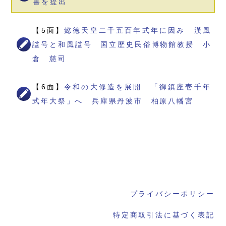
書を提出
【5面】
懿徳天皇二千五百年式年に因み 漢風
諡号と和風諡号 国立歴史民俗博物館教授 小
倉 慈司
【6面】
令和の大修造を展開 「御鎮座壱千年
式年大祭」へ 兵庫県丹波市 柏原八幡宮
プライバシーポリシー
特定商取引法に基づく表記