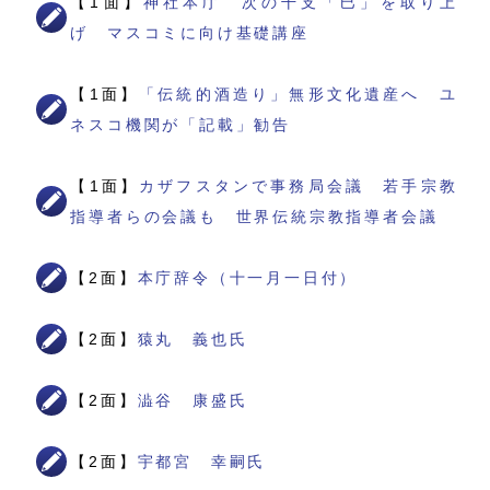
【1面】
神社本庁 次の干支「巳」を取り上
げ マスコミに向け基礎講座
【1面】
「伝統的酒造り」無形文化遺産へ ユ
ネスコ機関が「記載」勧告
【1面】
カザフスタンで事務局会議 若手宗教
指導者らの会議も 世界伝統宗教指導者会議
【2面】
本庁辞令（十一月一日付）
【2面】
猿丸 義也氏
【2面】
澁谷 康盛氏
【2面】
宇都宮 幸嗣氏