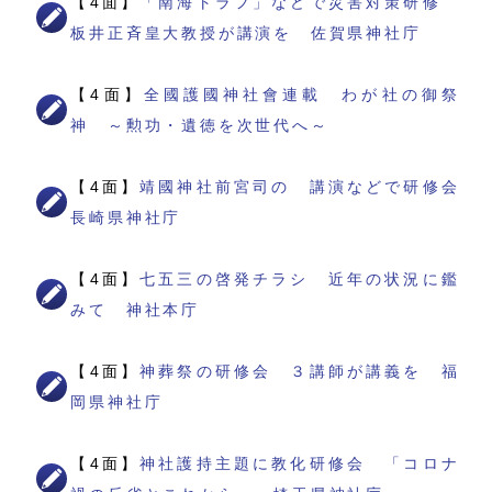
【4面】
「南海トラフ」などで災害対策研修
板井正斉皇大教授が講演を 佐賀県神社庁
【4面】
全國護國神社會連載 わが社の御祭
神 ～勲功・遺徳を次世代へ～
【4面】
靖國神社前宮司の 講演などで研修会
長崎県神社庁
【4面】
七五三の啓発チラシ 近年の状況に鑑
みて 神社本庁
【4面】
神葬祭の研修会 ３講師が講義を 福
岡県神社庁
【4面】
神社護持主題に教化研修会 「コロナ