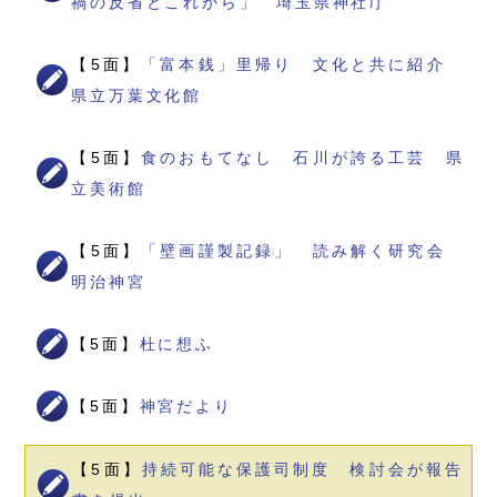
禍の反省とこれから」 埼玉県神社庁
【5面】
「富本銭」里帰り 文化と共に紹介
県立万葉文化館
【5面】
食のおもてなし 石川が誇る工芸 県
立美術館
【5面】
「壁画謹製記録」 読み解く研究会
明治神宮
【5面】
杜に想ふ
【5面】
神宮だより
【5面】
持続可能な保護司制度 検討会が報告