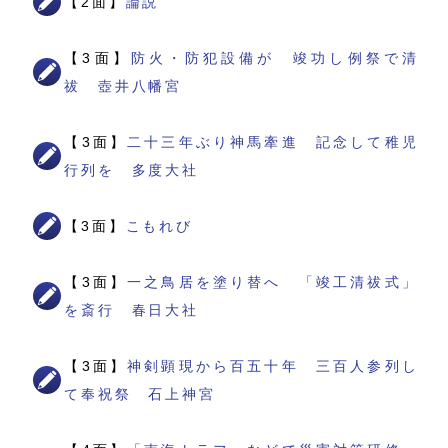
【2面】
論説
【3面】
防火・防犯設備が 竣功し例祭で清
祓 壺井八幡宮
【3面】
二十三年ぶり神馬牽進 記念して稚児
行列を 多度大社
【3面】
こもれび
【3面】
一之鳥居を塗り替へ 「竣工清祓式」
を斎行 春日大社
【3面】
神剣顕現から百五十年 三百人参列し
て奉祝祭 石上神宮