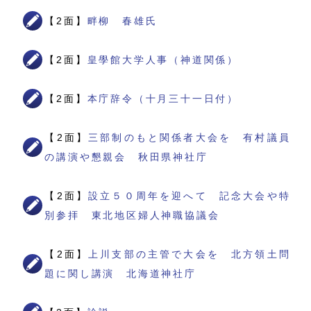
【2面】
畔柳 春雄氏
【2面】
皇學館大学人事（神道関係）
【2面】
本庁辞令（十月三十一日付）
【2面】
三部制のもと関係者大会を 有村議員
の講演や懇親会 秋田県神社庁
【2面】
設立５０周年を迎へて 記念大会や特
別参拝 東北地区婦人神職協議会
【2面】
上川支部の主管で大会を 北方領土問
題に関し講演 北海道神社庁