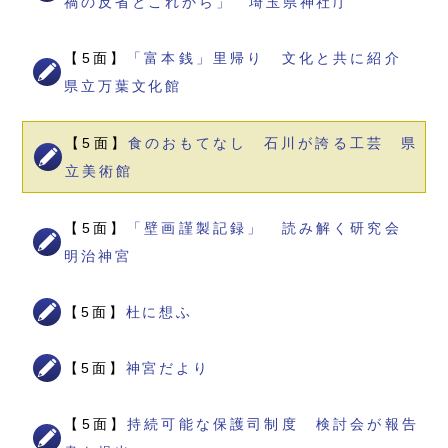
禍の反省とこれから」 埼玉県神社庁
【5面】
「富本銭」里帰り 文化と共に紹介
県立万葉文化館
【5面】
食のおもてなし 石川が誇る工芸 県
立美術館
【5面】
「壁画謹製記録」 読み解く研究会
明治神宮
【5面】
杜に想ふ
【5面】
神宮だより
【5面】
持続可能な保護司制度 検討会が報告