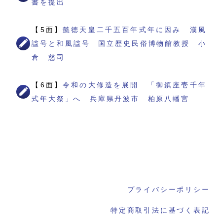
書を提出
【5面】
懿徳天皇二千五百年式年に因み 漢風
諡号と和風諡号 国立歴史民俗博物館教授 小
倉 慈司
【6面】
令和の大修造を展開 「御鎮座壱千年
式年大祭」へ 兵庫県丹波市 柏原八幡宮
プライバシーポリシー
特定商取引法に基づく表記