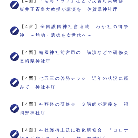
【4面】
「南海トラフ」などで災害対策研修
板井正斉皇大教授が講演を 佐賀県神社庁
【4面】
全國護國神社會連載 わが社の御祭
神 ～勲功・遺徳を次世代へ～
【4面】
靖國神社前宮司の 講演などで研修会
長崎県神社庁
【4面】
七五三の啓発チラシ 近年の状況に鑑
みて 神社本庁
【4面】
神葬祭の研修会 ３講師が講義を 福
岡県神社庁
【4面】
神社護持主題に教化研修会 「コロナ