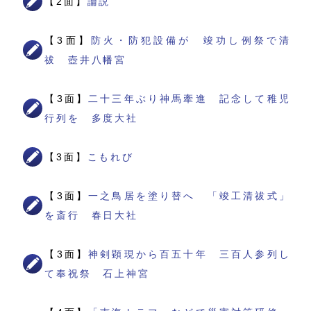
【2面】
論説
【3面】
防火・防犯設備が 竣功し例祭で清
祓 壺井八幡宮
【3面】
二十三年ぶり神馬牽進 記念して稚児
行列を 多度大社
【3面】
こもれび
【3面】
一之鳥居を塗り替へ 「竣工清祓式」
を斎行 春日大社
【3面】
神剣顕現から百五十年 三百人参列し
て奉祝祭 石上神宮