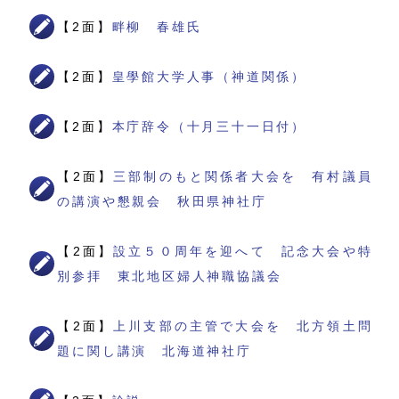
【2面】
畔柳 春雄氏
【2面】
皇學館大学人事（神道関係）
【2面】
本庁辞令（十月三十一日付）
【2面】
三部制のもと関係者大会を 有村議員
の講演や懇親会 秋田県神社庁
【2面】
設立５０周年を迎へて 記念大会や特
別参拝 東北地区婦人神職協議会
【2面】
上川支部の主管で大会を 北方領土問
題に関し講演 北海道神社庁