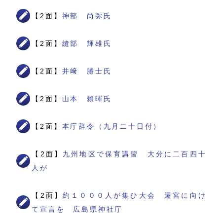
【2面】
神部 尚弥氏
【2面】
縫部 輝雄氏
【2面】
井﨑 勝士氏
【2面】
山本 賴暉氏
【2面】
本庁辞令（九月二十日付）
【2面】
九州地区で保育講習 大分に二百四十
人が
【2面】
約１０００人が集ひ大会 遷宮に向け
て宣言を 広島県神社庁