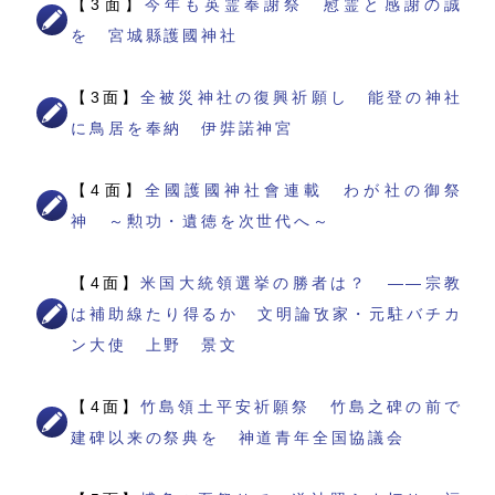
【3面】
今年も英霊奉謝祭 慰霊と感謝の誠
を 宮城縣護國神社
【3面】
全被災神社の復興祈願し 能登の神社
に鳥居を奉納 伊弉諾神宮
【4面】
全國護國神社會連載 わが社の御祭
神 ～勲功・遺徳を次世代へ～
【4面】
米国大統領選挙の勝者は？ ――宗教
は補助線たり得るか 文明論攷家・元駐バチカ
ン大使 上野 景文
【4面】
竹島領土平安祈願祭 竹島之碑の前で
建碑以来の祭典を 神道青年全国協議会