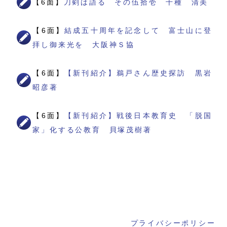
【6面】
刀剣は語る その伍拾壱 千種 清美
【6面】
結成五十周年を記念して 富士山に登
拝し御来光を 大阪神Ｓ協
【6面】
【新刊紹介】鵜戸さん歴史探訪 黒岩
昭彦著
【6面】
【新刊紹介】戦後日本教育史 「脱国
家」化する公教育 貝塚茂樹著
プライバシーポリシー