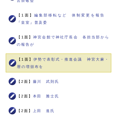
宮崇敬会
【1面】
編集部移転など 体制変更を報告
『皇室』普及委
【1面】
神宮会館で神社庁長会 各担当部から
の報告が
【1面】
伊勢で表彰式・推進会議 神宮大麻・
暦の増頒布を
【2面】
藤川 武則氏
【2面】
本田 雅士氏
【2面】
上田 進氏