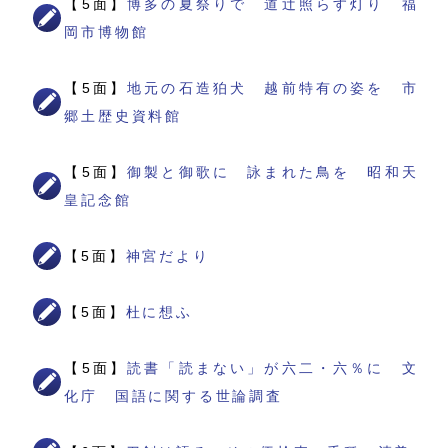
【5面】
博多の夏祭りで 道辻照らす灯り 福
岡市博物館
【5面】
地元の石造狛犬 越前特有の姿を 市
郷土歴史資料館
【5面】
御製と御歌に 詠まれた鳥を 昭和天
皇記念館
【5面】
神宮だより
【5面】
杜に想ふ
【5面】
読書「読まない」が六二・六％に 文
化庁 国語に関する世論調査