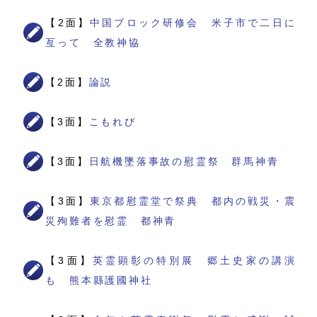
【2面】
中国ブロック研修会 米子市で二日に
亙って 全教神協
【2面】
論説
【3面】
こもれび
【3面】
日航機墜落事故の慰霊祭 群馬神青
【3面】
東京都慰霊堂で祭典 都内の戦災・震
災殉難者を慰霊 都神青
【3面】
英霊顕彰の特別展 郷土史家の講演
も 熊本縣護國神社