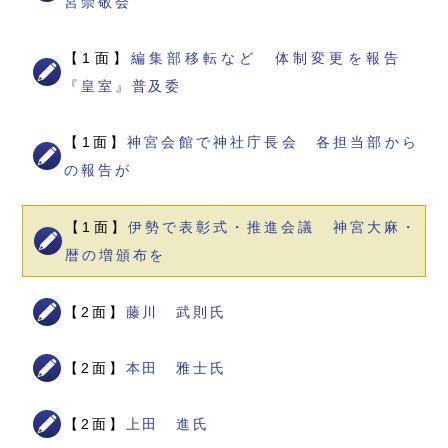
宮崇敬会
【1面】
編集部移転など 体制変更を報告
『皇室』普及委
【1面】
神宮会館で神社庁長会 各担当部から
の報告が
【1面】
伊勢で表彰式・推進会議 神宮大麻・
暦の増頒布を
【2面】
藤川 武則氏
【2面】
本田 雅士氏
【2面】
上田 進氏