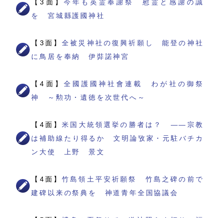
【3面】
今年も英霊奉謝祭 慰霊と感謝の誠
を 宮城縣護國神社
【3面】
全被災神社の復興祈願し 能登の神社
に鳥居を奉納 伊弉諾神宮
【4面】
全國護國神社會連載 わが社の御祭
神 ～勲功・遺徳を次世代へ～
【4面】
米国大統領選挙の勝者は？ ――宗教
は補助線たり得るか 文明論攷家・元駐バチカ
ン大使 上野 景文
【4面】
竹島領土平安祈願祭 竹島之碑の前で
建碑以来の祭典を 神道青年全国協議会