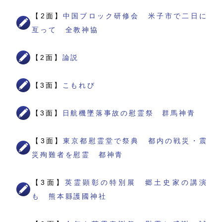
【2面】
中国ブロック研修会 米子市で二日に
亙って 全教神協
【2面】
論説
【3面】
こもれび
【3面】
日航機墜落事故の慰霊祭 群馬神青
【3面】
東京都慰霊堂で祭典 都内の戦災・震
災殉難者を慰霊 都神青
【3面】
英霊顕彰の特別展 郷土史家の講演
も 熊本縣護國神社