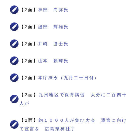
【2面】
神部 尚弥氏
【2面】
縫部 輝雄氏
【2面】
井﨑 勝士氏
【2面】
山本 賴暉氏
【2面】
本庁辞令（九月二十日付）
【2面】
九州地区で保育講習 大分に二百四十
人が
【2面】
約１０００人が集ひ大会 遷宮に向け
て宣言を 広島県神社庁