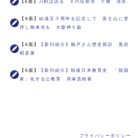
【6面】
刀剣は語る その伍拾壱 千種 清美
【6面】
結成五十周年を記念して 富士山に登
拝し御来光を 大阪神Ｓ協
【6面】
【新刊紹介】鵜戸さん歴史探訪 黒岩
昭彦著
【6面】
【新刊紹介】戦後日本教育史 「脱国
家」化する公教育 貝塚茂樹著
プライバシーポリシー