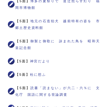
【5面】
博多の夏祭りで 道辻照らす灯り 福
岡市博物館
【5面】
地元の石造狛犬 越前特有の姿を 市
郷土歴史資料館
【5面】
御製と御歌に 詠まれた鳥を 昭和天
皇記念館
【5面】
神宮だより
【5面】
杜に想ふ
【5面】
読書「読まない」が六二・六％に 文
化庁 国語に関する世論調査