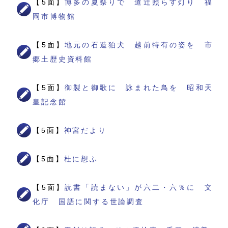
【5面】
博多の夏祭りで 道辻照らす灯り 福
岡市博物館
【5面】
地元の石造狛犬 越前特有の姿を 市
郷土歴史資料館
【5面】
御製と御歌に 詠まれた鳥を 昭和天
皇記念館
【5面】
神宮だより
【5面】
杜に想ふ
【5面】
読書「読まない」が六二・六％に 文
化庁 国語に関する世論調査