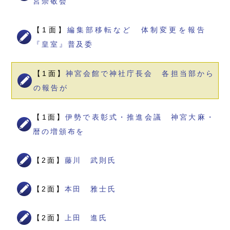
宮崇敬会
【1面】
編集部移転など 体制変更を報告
『皇室』普及委
【1面】
神宮会館で神社庁長会 各担当部から
の報告が
【1面】
伊勢で表彰式・推進会議 神宮大麻・
暦の増頒布を
【2面】
藤川 武則氏
【2面】
本田 雅士氏
【2面】
上田 進氏