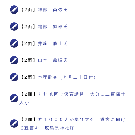
【2面】
神部 尚弥氏
【2面】
縫部 輝雄氏
【2面】
井﨑 勝士氏
【2面】
山本 賴暉氏
【2面】
本庁辞令（九月二十日付）
【2面】
九州地区で保育講習 大分に二百四十
人が
【2面】
約１０００人が集ひ大会 遷宮に向け
て宣言を 広島県神社庁