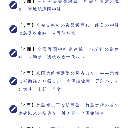
【3面】
今年も英霊奉謝祭 慰霊と感謝の誠
を 宮城縣護國神社
【3面】
全被災神社の復興祈願し 能登の神社
に鳥居を奉納 伊弉諾神宮
【4面】
全國護國神社會連載 わが社の御祭
神 ～勲功・遺徳を次世代へ～
【4面】
米国大統領選挙の勝者は？ ――宗教
は補助線たり得るか 文明論攷家・元駐バチカ
ン大使 上野 景文
【4面】
竹島領土平安祈願祭 竹島之碑の前で
建碑以来の祭典を 神道青年全国協議会