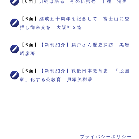
【6面】
刀剣は語る その伍拾壱 千種 清美
【6面】
結成五十周年を記念して 富士山に登
拝し御来光を 大阪神Ｓ協
【6面】
【新刊紹介】鵜戸さん歴史探訪 黒岩
昭彦著
【6面】
【新刊紹介】戦後日本教育史 「脱国
家」化する公教育 貝塚茂樹著
プライバシーポリシー