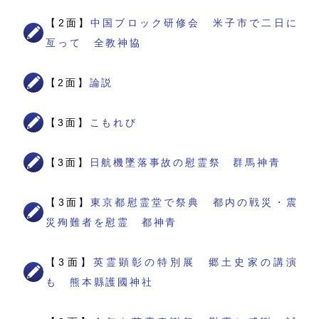
【2面】
中国ブロック研修会 米子市で二日に
亙って 全教神協
【2面】
論説
【3面】
こもれび
【3面】
日航機墜落事故の慰霊祭 群馬神青
【3面】
東京都慰霊堂で祭典 都内の戦災・震
災殉難者を慰霊 都神青
【3面】
英霊顕彰の特別展 郷土史家の講演
も 熊本縣護國神社