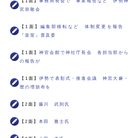
【1面】
事務局長会で 事業報告など 伊勢神
宮崇敬会
【1面】
編集部移転など 体制変更を報告
『皇室』普及委
【1面】
神宮会館で神社庁長会 各担当部から
の報告が
【1面】
伊勢で表彰式・推進会議 神宮大麻・
暦の増頒布を
【2面】
藤川 武則氏
【2面】
本田 雅士氏