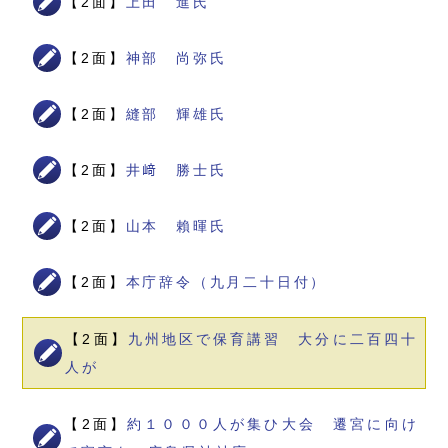
【2面】
上田 進氏
【2面】
神部 尚弥氏
【2面】
縫部 輝雄氏
【2面】
井﨑 勝士氏
【2面】
山本 賴暉氏
【2面】
本庁辞令（九月二十日付）
【2面】
九州地区で保育講習 大分に二百四十
人が
【2面】
約１０００人が集ひ大会 遷宮に向け