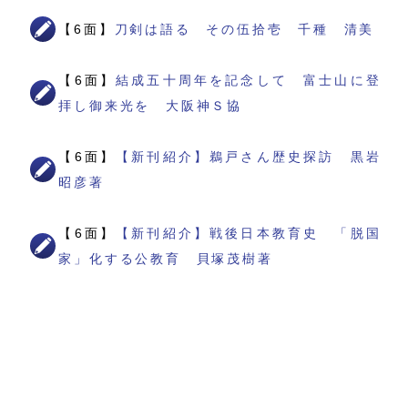
【6面】
刀剣は語る その伍拾壱 千種 清美
【6面】
結成五十周年を記念して 富士山に登
拝し御来光を 大阪神Ｓ協
【6面】
【新刊紹介】鵜戸さん歴史探訪 黒岩
昭彦著
【6面】
【新刊紹介】戦後日本教育史 「脱国
家」化する公教育 貝塚茂樹著