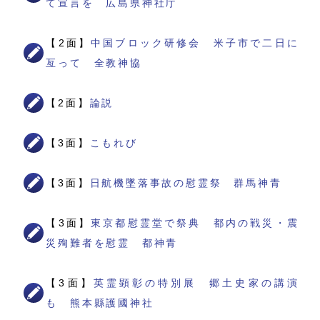
て宣言を 広島県神社庁
【2面】
中国ブロック研修会 米子市で二日に
亙って 全教神協
【2面】
論説
【3面】
こもれび
【3面】
日航機墜落事故の慰霊祭 群馬神青
【3面】
東京都慰霊堂で祭典 都内の戦災・震
災殉難者を慰霊 都神青
【3面】
英霊顕彰の特別展 郷土史家の講演
も 熊本縣護國神社