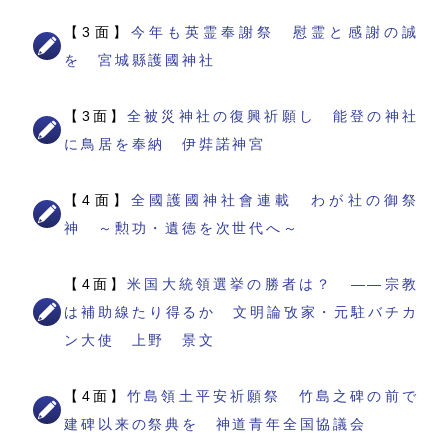
【3面】
今年も英霊奉謝祭 慰霊と感謝の誠
を 宮城縣護國神社
【3面】
全被災神社の復興祈願し 能登の神社
に鳥居を奉納 伊弉諾神宮
【4面】
全國護國神社會連載 わが社の御祭
神 ～勲功・遺徳を次世代へ～
【4面】
米国大統領選挙の勝者は？ ――宗教
は補助線たり得るか 文明論攷家・元駐バチカ
ン大使 上野 景文
【4面】
竹島領土平安祈願祭 竹島之碑の前で
建碑以来の祭典を 神道青年全国協議会