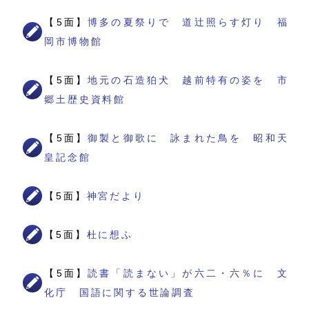
【5面】
博多の夏祭りで 道辻照らす灯り 福
岡市博物館
【5面】
地元の石造狛犬 越前特有の姿を 市
郷土歴史資料館
【5面】
御製と御歌に 詠まれた鳥を 昭和天
皇記念館
【5面】
神宮だより
【5面】
杜に想ふ
【5面】
読書「読まない」が六二・六％に 文
化庁 国語に関する世論調査