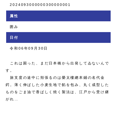
2024093000000300000001
属性
囲み
日付
令和06年09月30日
これは困った、まだ日本橋から出発してゐないんで
す。
旅支度の途中に頬張るのは榮太樓總本鋪の名代金
鍔。薄く伸ばした小麦生地で餡を包み、丸く成型した
ものをごま油で香ばしく焼く製法は、江戸から受け継
がれ…