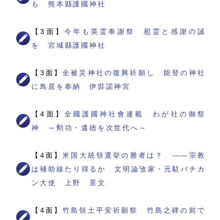
も 熊本縣護國神社
【3面】
今年も英霊奉謝祭 慰霊と感謝の誠
を 宮城縣護國神社
【3面】
全被災神社の復興祈願し 能登の神社
に鳥居を奉納 伊弉諾神宮
【4面】
全國護國神社會連載 わが社の御祭
神 ～勲功・遺徳を次世代へ～
【4面】
米国大統領選挙の勝者は？ ――宗教
は補助線たり得るか 文明論攷家・元駐バチカ
ン大使 上野 景文
【4面】
竹島領土平安祈願祭 竹島之碑の前で