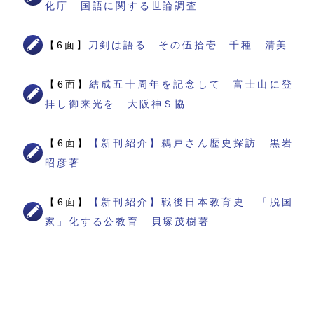
化庁 国語に関する世論調査
【6面】
刀剣は語る その伍拾壱 千種 清美
【6面】
結成五十周年を記念して 富士山に登
拝し御来光を 大阪神Ｓ協
【6面】
【新刊紹介】鵜戸さん歴史探訪 黒岩
昭彦著
【6面】
【新刊紹介】戦後日本教育史 「脱国
家」化する公教育 貝塚茂樹著