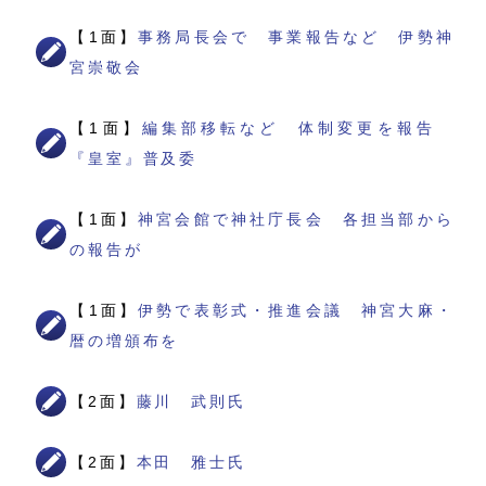
【1面】
事務局長会で 事業報告など 伊勢神
宮崇敬会
【1面】
編集部移転など 体制変更を報告
『皇室』普及委
【1面】
神宮会館で神社庁長会 各担当部から
の報告が
【1面】
伊勢で表彰式・推進会議 神宮大麻・
暦の増頒布を
【2面】
藤川 武則氏
【2面】
本田 雅士氏