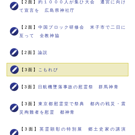
【2面】
約１０００人が集ひ大会 遷宮に向け
て宣言を 広島県神社庁
【2面】
中国ブロック研修会 米子市で二日に
亙って 全教神協
【2面】
論説
【3面】
こもれび
【3面】
日航機墜落事故の慰霊祭 群馬神青
【3面】
東京都慰霊堂で祭典 都内の戦災・震
災殉難者を慰霊 都神青
【3面】
英霊顕彰の特別展 郷土史家の講演