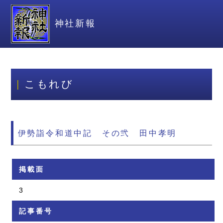
神社新報
こもれび
伊勢詣令和道中記 その弐 田中孝明
掲載面
3
記事番号