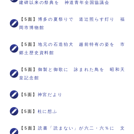
建碑以来の祭典を 神道青年全国協議会
【5面】
博多の夏祭りで 道辻照らす灯り 福
岡市博物館
【5面】
地元の石造狛犬 越前特有の姿を 市
郷土歴史資料館
【5面】
御製と御歌に 詠まれた鳥を 昭和天
皇記念館
【5面】
神宮だより
【5面】
杜に想ふ
【5面】
読書「読まない」が六二・六％に 文