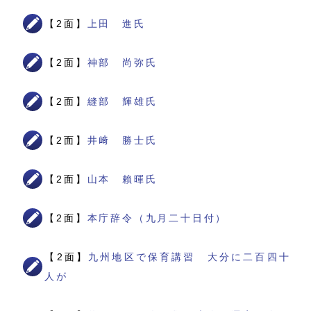
【2面】
上田 進氏
【2面】
神部 尚弥氏
【2面】
縫部 輝雄氏
【2面】
井﨑 勝士氏
【2面】
山本 賴暉氏
【2面】
本庁辞令（九月二十日付）
【2面】
九州地区で保育講習 大分に二百四十
人が