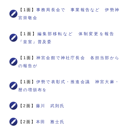
【1面】
事務局長会で 事業報告など 伊勢神
宮崇敬会
【1面】
編集部移転など 体制変更を報告
『皇室』普及委
【1面】
神宮会館で神社庁長会 各担当部から
の報告が
【1面】
伊勢で表彰式・推進会議 神宮大麻・
暦の増頒布を
【2面】
藤川 武則氏
【2面】
本田 雅士氏