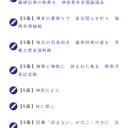
建碑以来の祭典を 神道青年全国協議会
【5面】
博多の夏祭りで 道辻照らす灯り 福
岡市博物館
【5面】
地元の石造狛犬 越前特有の姿を 市
郷土歴史資料館
【5面】
御製と御歌に 詠まれた鳥を 昭和天
皇記念館
【5面】
神宮だより
【5面】
杜に想ふ
【5面】
読書「読まない」が六二・六％に 文