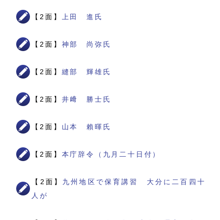
【2面】
上田 進氏
【2面】
神部 尚弥氏
【2面】
縫部 輝雄氏
【2面】
井﨑 勝士氏
【2面】
山本 賴暉氏
【2面】
本庁辞令（九月二十日付）
【2面】
九州地区で保育講習 大分に二百四十
人が