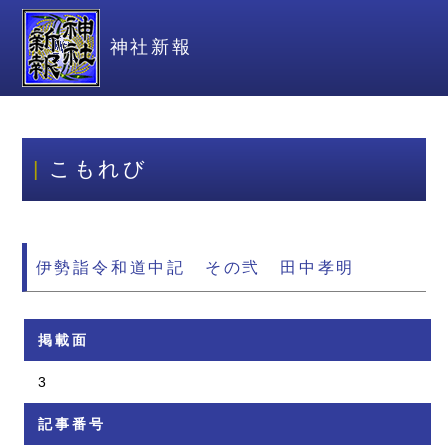
神社新報
こもれび
伊勢詣令和道中記 その弐 田中孝明
掲載面
3
記事番号