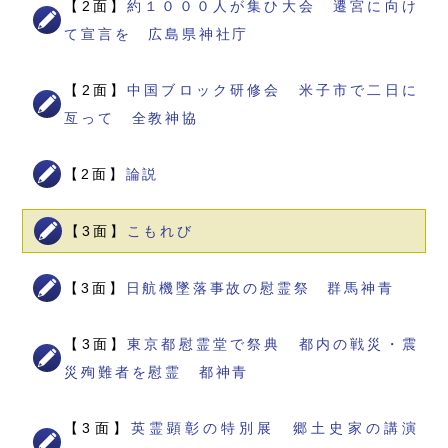
【2面】
約１０００人が集ひ大会 遷宮に向け
て宣言を 広島県神社庁
【2面】
中国ブロック研修会 米子市で二日に
亙って 全教神協
【2面】
論説
【3面】
こもれび
【3面】
日航機墜落事故の慰霊祭 群馬神青
【3面】
東京都慰霊堂で祭典 都内の戦災・震
災殉難者を慰霊 都神青
【3面】
英霊顕彰の特別展 郷土史家の講演