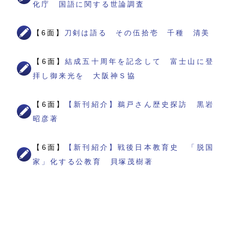
化庁 国語に関する世論調査
【6面】
刀剣は語る その伍拾壱 千種 清美
【6面】
結成五十周年を記念して 富士山に登
拝し御来光を 大阪神Ｓ協
【6面】
【新刊紹介】鵜戸さん歴史探訪 黒岩
昭彦著
【6面】
【新刊紹介】戦後日本教育史 「脱国
家」化する公教育 貝塚茂樹著