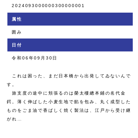
2024093000000300000001
属性
囲み
日付
令和06年09月30日
これは困った、まだ日本橋から出発してゐないんで
す。
旅支度の途中に頬張るのは榮太樓總本鋪の名代金
鍔。薄く伸ばした小麦生地で餡を包み、丸く成型した
ものをごま油で香ばしく焼く製法は、江戸から受け継
がれ…