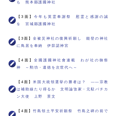
も 熊本縣護國神社
【3面】
今年も英霊奉謝祭 慰霊と感謝の誠
を 宮城縣護國神社
【3面】
全被災神社の復興祈願し 能登の神社
に鳥居を奉納 伊弉諾神宮
【4面】
全國護國神社會連載 わが社の御祭
神 ～勲功・遺徳を次世代へ～
【4面】
米国大統領選挙の勝者は？ ――宗教
は補助線たり得るか 文明論攷家・元駐バチカ
ン大使 上野 景文
【4面】
竹島領土平安祈願祭 竹島之碑の前で