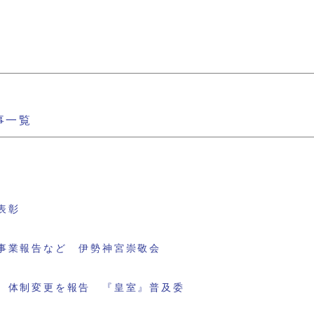
事一覧
表彰
事業報告など 伊勢神宮崇敬会
 体制変更を報告 『皇室』普及委