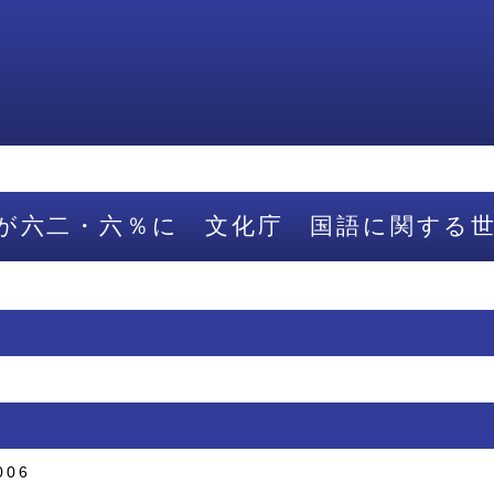
が六二・六％に 文化庁 国語に関する
006