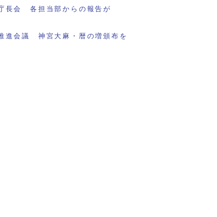
庁長会 各担当部からの報告が
推進会議 神宮大麻・暦の増頒布を