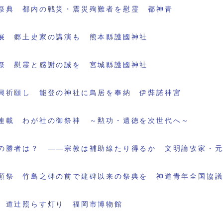
祭典 都内の戦災・震災殉難者を慰霊 都神青
展 郷土史家の講演も 熊本縣護國神社
祭 慰霊と感謝の誠を 宮城縣護國神社
興祈願し 能登の神社に鳥居を奉納 伊弉諾神宮
連載 わが社の御祭神 ～勲功・遺徳を次世代へ～
の勝者は？ ――宗教は補助線たり得るか 文明論攷家・
願祭 竹島之碑の前で建碑以来の祭典を 神道青年全国協
 道辻照らす灯り 福岡市博物館