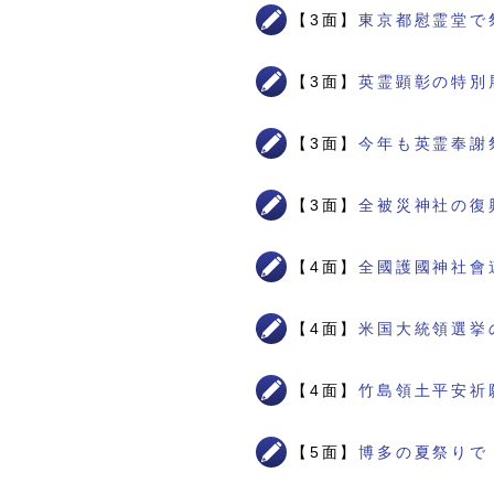
【3面】
東京都慰霊堂で
【3面】
英霊顕彰の特別
【3面】
今年も英霊奉謝
【3面】
全被災神社の復
【4面】
全國護國神社會
【4面】
米国大統領選挙
【4面】
竹島領土平安祈
【5面】
博多の夏祭りで