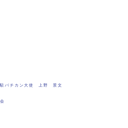
元駐バチカン大使 上野 景文
議会