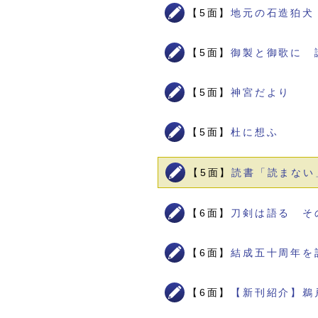
【5面】
地元の石造狛犬
【5面】
御製と御歌に 
【5面】
神宮だより
【5面】
杜に想ふ
【5面】
読書「読まない
【6面】
刀剣は語る そ
【6面】
結成五十周年を
【6面】
【新刊紹介】鵜