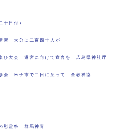
二十日付）
講習 大分に二百四十人が
集ひ大会 遷宮に向けて宣言を 広島県神社庁
修会 米子市で二日に亙って 全教神協
の慰霊祭 群馬神青