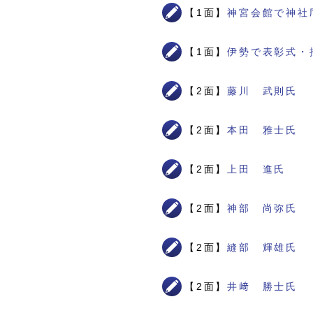
【1面】
神宮会館で神社
【1面】
伊勢で表彰式・
【2面】
藤川 武則氏
【2面】
本田 雅士氏
【2面】
上田 進氏
【2面】
神部 尚弥氏
【2面】
縫部 輝雄氏
【2面】
井﨑 勝士氏