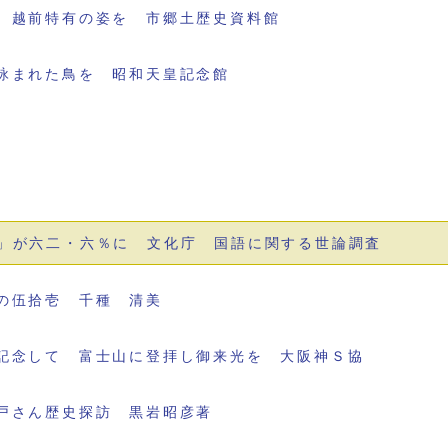
 越前特有の姿を 市郷土歴史資料館
詠まれた鳥を 昭和天皇記念館
」が六二・六％に 文化庁 国語に関する世論調査
の伍拾壱 千種 清美
記念して 富士山に登拝し御来光を 大阪神Ｓ協
戸さん歴史探訪 黒岩昭彦著