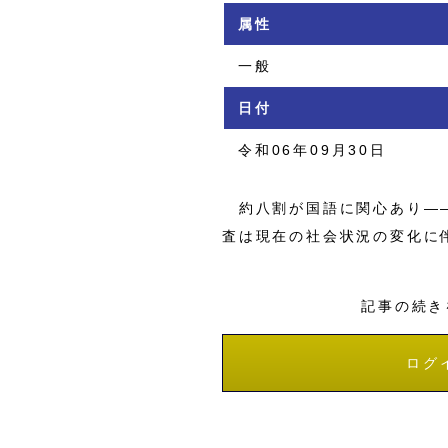
属性
一般
日付
令和06年09月30日
約八割が国語に関心あり――
査は現在の社会状況の変化に
記事の続き
ログ