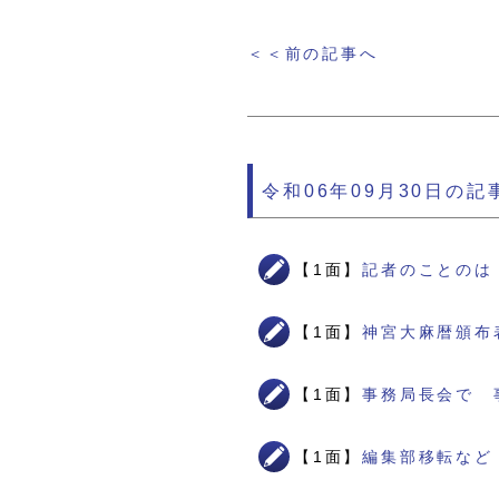
＜＜前の記事へ
令和06年09月30日の記
【1面】
記者のことのは
【1面】
神宮大麻暦頒布
【1面】
事務局長会で 
【1面】
編集部移転など