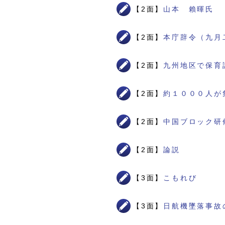
【2面】
山本 賴暉氏
【2面】
本庁辞令（九月
【2面】
九州地区で保育
【2面】
約１０００人が
【2面】
中国ブロック研
【2面】
論説
【3面】
こもれび
【3面】
日航機墜落事故