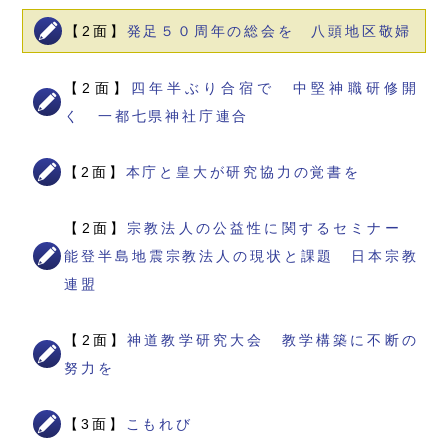
【2面】
発足５０周年の総会を 八頭地区敬婦
【2面】
四年半ぶり合宿で 中堅神職研修開
く 一都七県神社庁連合
【2面】
本庁と皇大が研究協力の覚書を
【2面】
宗教法人の公益性に関するセミナー
能登半島地震宗教法人の現状と課題 日本宗教
連盟
【2面】
神道教学研究大会 教学構築に不断の
努力を
【3面】
こもれび