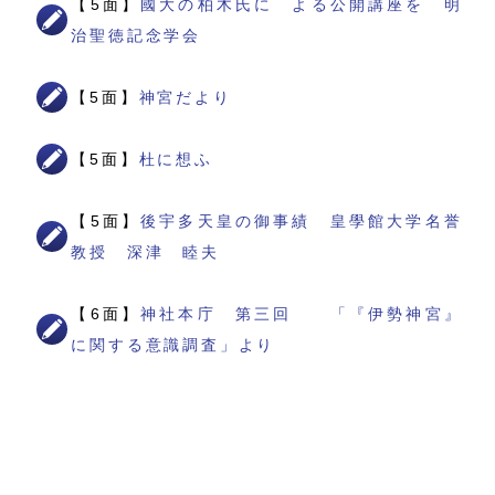
【5面】
國大の柏木氏に よる公開講座を 明
治聖徳記念学会
【5面】
神宮だより
【5面】
杜に想ふ
【5面】
後宇多天皇の御事績 皇學館大学名誉
教授 深津 睦夫
【6面】
神社本庁 第三回 「『伊勢神宮』
に関する意識調査」より