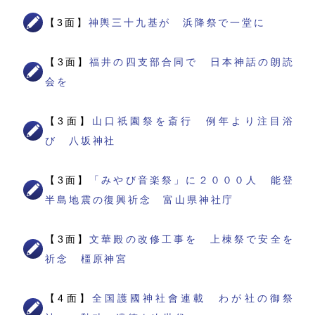
【3面】
神輿三十九基が 浜降祭で一堂に
【3面】
福井の四支部合同で 日本神話の朗読
会を
【3面】
山口祇園祭を斎行 例年より注目浴
び 八坂神社
【3面】
「みやび音楽祭」に２０００人 能登
半島地震の復興祈念 富山県神社庁
【3面】
文華殿の改修工事を 上棟祭で安全を
祈念 橿原神宮
【4面】
全国護國神社會連載 わが社の御祭