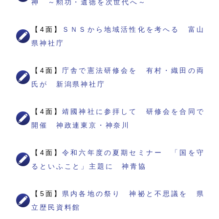
神 ～勲功・遺徳を次世代へ～
【4面】
ＳＮＳから地域活性化を考へる 富山
県神社庁
【4面】
庁舎で憲法研修会を 有村・織田の両
氏が 新潟県神社庁
【4面】
靖國神社に参拝して 研修会を合同で
開催 神政連東京・神奈川
【4面】
令和六年度の夏期セミナー 「国を守
るといふこと」主題に 神青協
【5面】
県内各地の祭り 神祕と不思議を 県
立歴民資料館