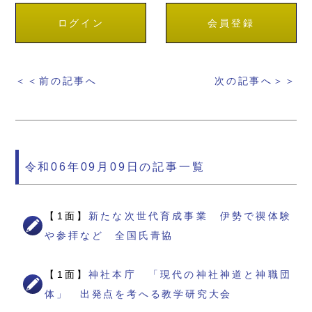
ログイン
会員登録
＜＜前の記事へ
次の記事へ＞＞
令和06年09月09日の記事一覧
【1面】
新たな次世代育成事業 伊勢で禊体験
や参拝など 全国氏青協
【1面】
神社本庁 「現代の神社神道と神職団
体」 出発点を考へる教学研究大会