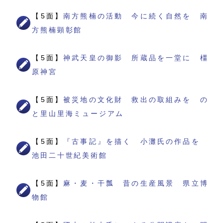
【5面】
南方熊楠の活動 今に続く自然を 南
方熊楠顕彰館
【5面】
神武天皇の御影 所蔵品を一堂に 橿
原神宮
【5面】
被災地の文化財 救出の取組みを の
と里山里海ミュージアム
【5面】
『古事記』を描く 小灘氏の作品を
池田二十世紀美術館
【5面】
麻・麦・干瓢 昔の生産風景 県立博
物館