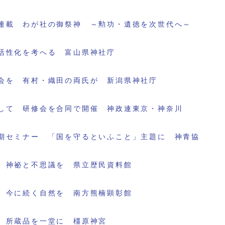
連載 わが社の御祭神 ～勲功・遺徳を次世代へ～
活性化を考へる 富山県神社庁
会を 有村・織田の両氏が 新潟県神社庁
して 研修会を合同で開催 神政連東京・神奈川
期セミナー 「国を守るといふこと」主題に 神青協
 神祕と不思議を 県立歴民資料館
 今に続く自然を 南方熊楠顕彰館
 所蔵品を一堂に 橿原神宮