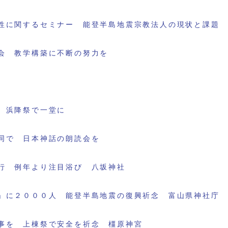
性に関するセミナー 能登半島地震宗教法人の現状と課題
会 教学構築に不断の努力を
 浜降祭で一堂に
同で 日本神話の朗読会を
行 例年より注目浴び 八坂神社
」に２０００人 能登半島地震の復興祈念 富山県神社庁
事を 上棟祭で安全を祈念 橿原神宮