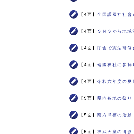
【4面】
全国護國神社會
【4面】
ＳＮＳから地域
【4面】
庁舎で憲法研修
【4面】
靖國神社に参拝
【4面】
令和六年度の夏
【5面】
県内各地の祭り
【5面】
南方熊楠の活動
【5面】
神武天皇の御影