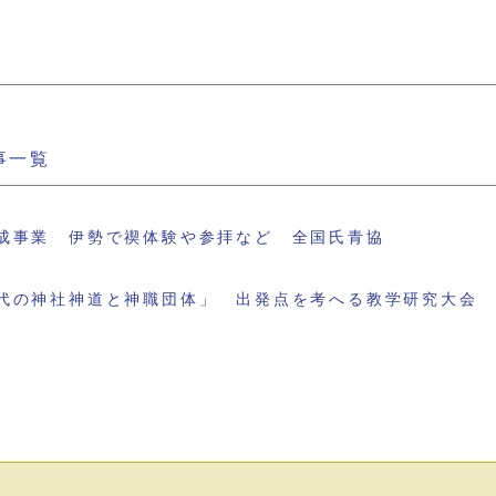
事一覧
成事業 伊勢で禊体験や参拝など 全国氏青協
代の神社神道と神職団体」 出発点を考へる教学研究大会