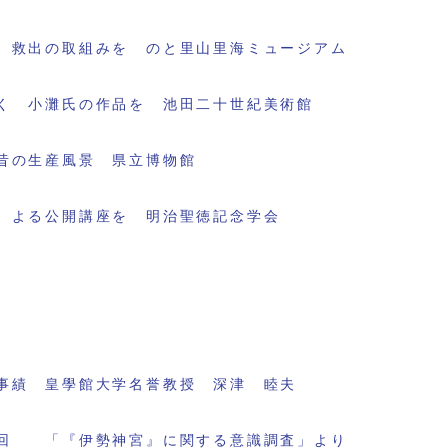
 救出の取組みを のと里山里海ミュージアム
く 小灘氏の作品を 池田二十世紀美術館
昔の生産風景 県立博物館
 よる公開講座を 明治聖徳記念学会
事績 皇學館大学名誉教授 深津 睦夫
回 「『伊勢神宮』に関する意識調査」より