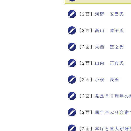
【2面】
河野 安己氏
【2面】
髙山 道子氏
【2面】
大西 定之氏
【2面】
山内 正典氏
【2面】
小俣 茂氏
【2面】
発足５０周年の
【2面】
四年半ぶり合宿
【2面】
本庁と皇大が研