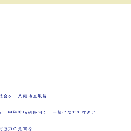
総会を 八頭地区敬婦
で 中堅神職研修開く 一都七県神社庁連合
究協力の覚書を