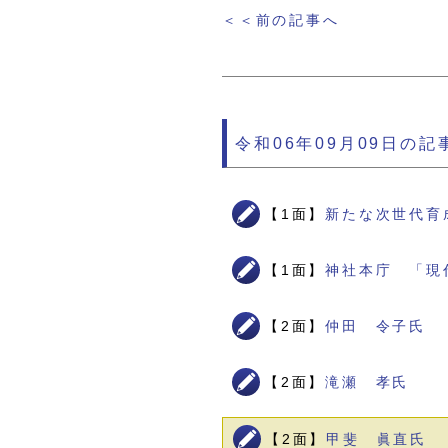
＜＜前の記事へ
令和06年09月09日の記
【1面】
新たな次世代育
【1面】
神社本庁 「現
【2面】
仲田 令子氏
【2面】
滝瀬 孝氏
【2面】
甲斐 眞直氏