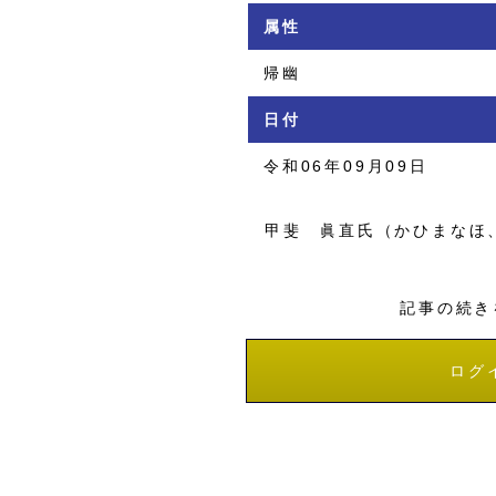
属性
帰幽
日付
令和06年09月09日
甲斐 眞直氏（かひまなほ
記事の続き
ログ