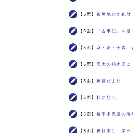
【5面】
被災地の文化財
【5面】
『古事記』を描
【5面】
麻・麦・干瓢 
【5面】
國大の柏木氏に
【5面】
神宮だより
【5面】
杜に想ふ
【5面】
後宇多天皇の御
【6面】
神社本庁 第三