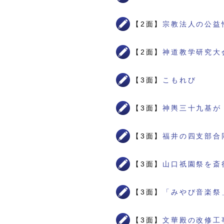
【2面】
宗教法人の公益
【2面】
神道教学研究大
【3面】
こもれび
【3面】
神輿三十九基が
【3面】
福井の四支部合
【3面】
山口祇園祭を斎
【3面】
「みやび音楽祭
【3面】
文華殿の改修工