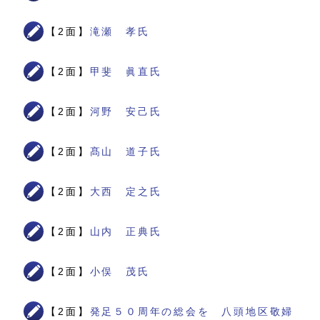
【2面】
滝瀬 孝氏
【2面】
甲斐 眞直氏
【2面】
河野 安己氏
【2面】
髙山 道子氏
【2面】
大西 定之氏
【2面】
山内 正典氏
【2面】
小俣 茂氏
【2面】
発足５０周年の総会を 八頭地区敬婦