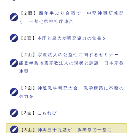
【2面】
四年半ぶり合宿で 中堅神職研修開
く 一都七県神社庁連合
【2面】
本庁と皇大が研究協力の覚書を
【2面】
宗教法人の公益性に関するセミナー
能登半島地震宗教法人の現状と課題 日本宗教
連盟
【2面】
神道教学研究大会 教学構築に不断の
努力を
【3面】
こもれび
【3面】
神輿三十九基が 浜降祭で一堂に