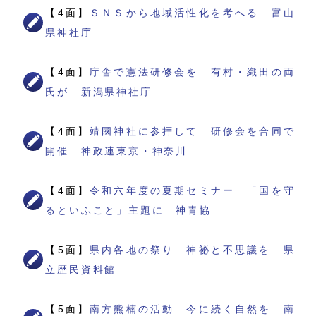
【4面】
ＳＮＳから地域活性化を考へる 富山
県神社庁
【4面】
庁舎で憲法研修会を 有村・織田の両
氏が 新潟県神社庁
【4面】
靖國神社に参拝して 研修会を合同で
開催 神政連東京・神奈川
【4面】
令和六年度の夏期セミナー 「国を守
るといふこと」主題に 神青協
【5面】
県内各地の祭り 神祕と不思議を 県
立歴民資料館
【5面】
南方熊楠の活動 今に続く自然を 南