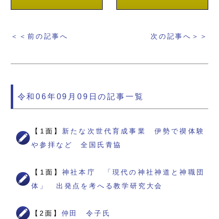
＜＜前の記事へ
次の記事へ＞＞
令和06年09月09日の記事一覧
【1面】
新たな次世代育成事業 伊勢で禊体験
や参拝など 全国氏青協
【1面】
神社本庁 「現代の神社神道と神職団
体」 出発点を考へる教学研究大会
【2面】
仲田 令子氏