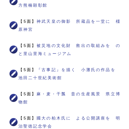
方熊楠顕彰館
【5面】
神武天皇の御影 所蔵品を一堂に 橿
原神宮
【5面】
被災地の文化財 救出の取組みを の
と里山里海ミュージアム
【5面】
『古事記』を描く 小灘氏の作品を
池田二十世紀美術館
【5面】
麻・麦・干瓢 昔の生産風景 県立博
物館
【5面】
國大の柏木氏に よる公開講座を 明
治聖徳記念学会