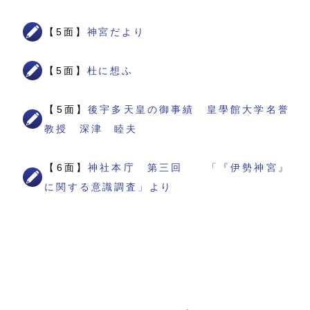
【5面】
神宮だより
【5面】
杜に想ふ
【5面】
後宇多天皇の御事績 皇學館大学名誉
教授 深津 睦夫
【6面】
神社本庁 第三回 「『伊勢神宮』
に関する意識調査」より