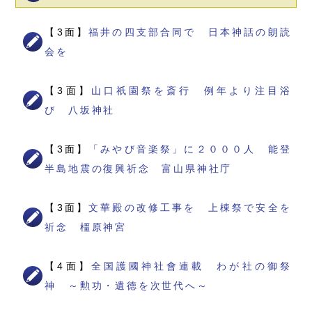
【3面】
福井の四支部合同で 日本神話の朗読
会を
【3面】
山口祇園祭を斎行 例年より注目浴
び 八坂神社
【3面】
「みやび音楽祭」に２０００人 能登
半島地震の復興祈念 富山県神社庁
【3面】
文華殿の改修工事を 上棟祭で安全を
祈念 橿原神宮
【4面】
全国護國神社會連載 わが社の御祭
神 ～勲功・遺徳を次世代へ～