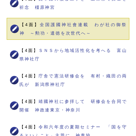
祈念 橿原神宮
【4面】
全国護國神社會連載 わが社の御祭
神 ～勲功・遺徳を次世代へ～
【4面】
ＳＮＳから地域活性化を考へる 富山
県神社庁
【4面】
庁舎で憲法研修会を 有村・織田の両
氏が 新潟県神社庁
【4面】
靖國神社に参拝して 研修会を合同で
開催 神政連東京・神奈川
【4面】
令和六年度の夏期セミナー 「国を守
るといふこと」主題に 神青協