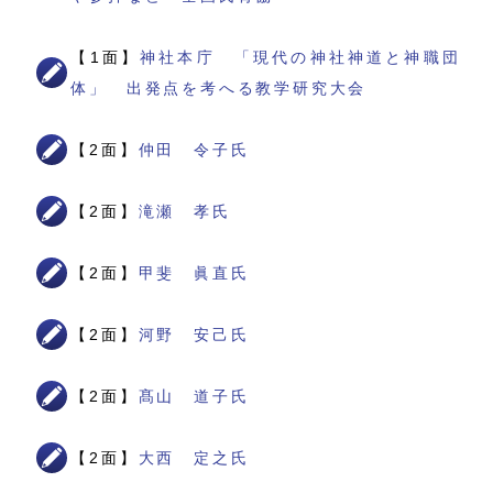
【1面】
神社本庁 「現代の神社神道と神職団
体」 出発点を考へる教学研究大会
【2面】
仲田 令子氏
【2面】
滝瀬 孝氏
【2面】
甲斐 眞直氏
【2面】
河野 安己氏
【2面】
髙山 道子氏
【2面】
大西 定之氏