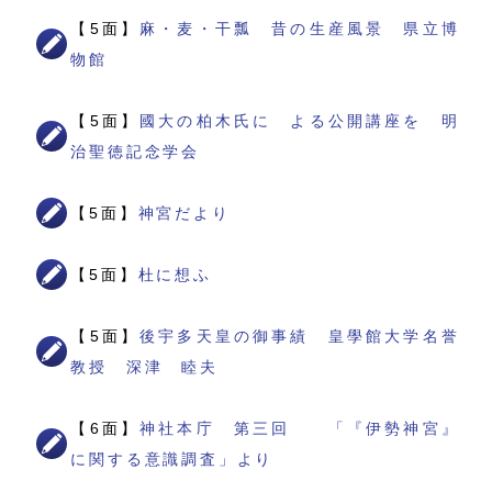
【5面】
麻・麦・干瓢 昔の生産風景 県立博
物館
【5面】
國大の柏木氏に よる公開講座を 明
治聖徳記念学会
【5面】
神宮だより
【5面】
杜に想ふ
【5面】
後宇多天皇の御事績 皇學館大学名誉
教授 深津 睦夫
【6面】
神社本庁 第三回 「『伊勢神宮』
に関する意識調査」より