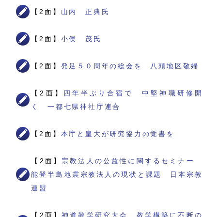
【2面】
山内 正典氏
【2面】
小俣 茂氏
【2面】
発足５０周年の総会を 八頭地区敬婦
【2面】
四年半ぶり合宿で 中堅神職研修開
く 一都七県神社庁連合
【2面】
本庁と皇大が研究協力の覚書を
【2面】
宗教法人の公益性に関するセミナー
能登半島地震宗教法人の現状と課題 日本宗教
連盟
【2面】
神道教学研究大会 教学構築に不断の