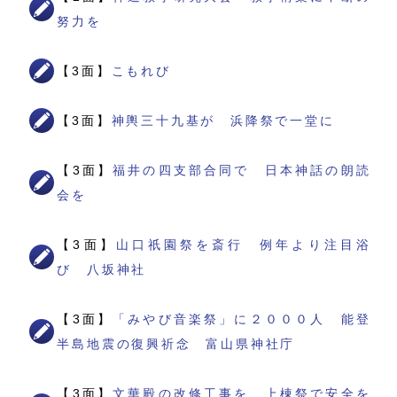
努力を
【3面】
こもれび
【3面】
神輿三十九基が 浜降祭で一堂に
【3面】
福井の四支部合同で 日本神話の朗読
会を
【3面】
山口祇園祭を斎行 例年より注目浴
び 八坂神社
【3面】
「みやび音楽祭」に２０００人 能登
半島地震の復興祈念 富山県神社庁
【3面】
文華殿の改修工事を 上棟祭で安全を