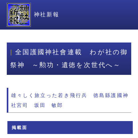
神社新報
全国護國神社會連載 わが社の御
祭神 ～勲功・遺徳を次世代へ～
雄々しく旅立った若き飛行兵 徳島縣護國神
社宮司 坂田 敏郎
掲載面