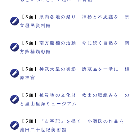
【5面】
県内各地の祭り 神祕と不思議を 県
立歴民資料館
【5面】
南方熊楠の活動 今に続く自然を 南
方熊楠顕彰館
【5面】
神武天皇の御影 所蔵品を一堂に 橿
原神宮
【5面】
被災地の文化財 救出の取組みを の
と里山里海ミュージアム
【5面】
『古事記』を描く 小灘氏の作品を
池田二十世紀美術館