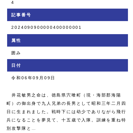
4
記事番号
2024090900000400000001
属性
囲み
日付
令和06年09月09日
井花敏男之命は、徳島県宍喰町（現・海部郡海陽
町）の御出身で九人兄弟の長男として昭和三年二月四
日に生まれました。戦時下には幼少でありながら飛行
兵になることを夢見て、十五歳で入隊。訓練を重ね特
別攻撃隊と…