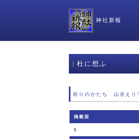
神社新報
杜に想ふ
祈りのかたち 山谷えり
掲載面
5