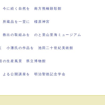
 今に続く自然を 南方熊楠顕彰館
 所蔵品を一堂に 橿原神宮
 救出の取組みを のと里山里海ミュージアム
く 小灘氏の作品を 池田二十世紀美術館
昔の生産風景 県立博物館
 よる公開講座を 明治聖徳記念学会