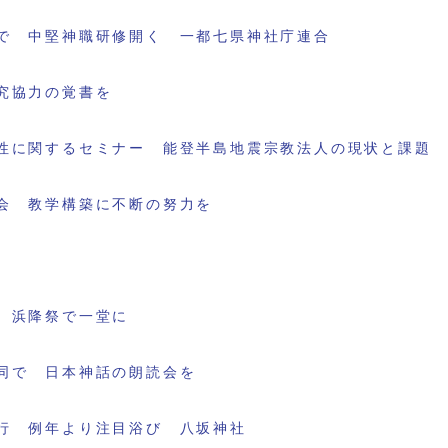
で 中堅神職研修開く 一都七県神社庁連合
究協力の覚書を
性に関するセミナー 能登半島地震宗教法人の現状と課題
会 教学構築に不断の努力を
 浜降祭で一堂に
同で 日本神話の朗読会を
行 例年より注目浴び 八坂神社