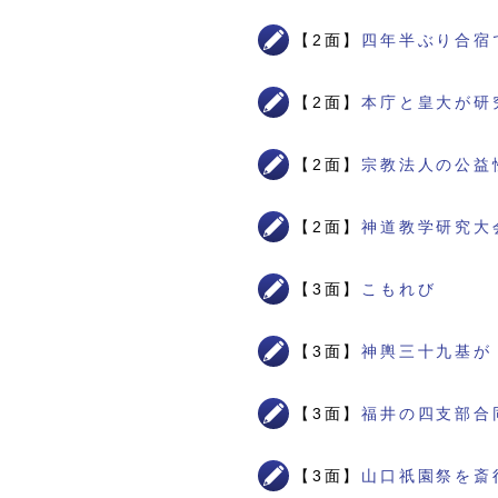
【2面】
四年半ぶり合宿
【2面】
本庁と皇大が研
【2面】
宗教法人の公益
【2面】
神道教学研究大
【3面】
こもれび
【3面】
神輿三十九基が
【3面】
福井の四支部合
【3面】
山口祇園祭を斎