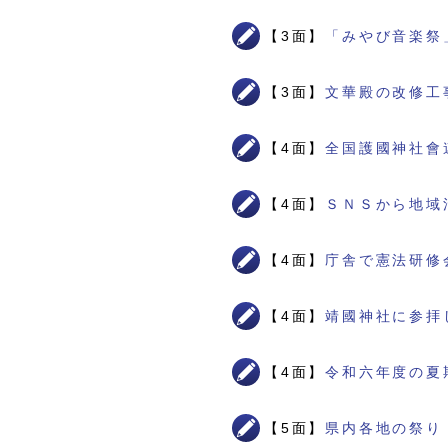
【3面】
「みやび音楽祭
【3面】
文華殿の改修工
【4面】
全国護國神社會
【4面】
ＳＮＳから地域
【4面】
庁舎で憲法研修
【4面】
靖國神社に参拝
【4面】
令和六年度の夏
【5面】
県内各地の祭り