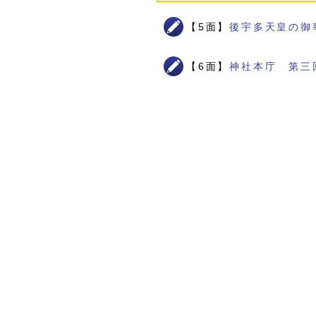
【5面】
後宇多天皇の御
【6面】
神社本庁 第三