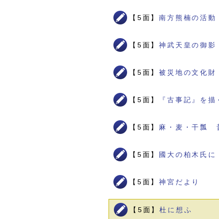
【5面】
南方熊楠の活動
【5面】
神武天皇の御影
【5面】
被災地の文化財
【5面】
『古事記』を描
【5面】
麻・麦・干瓢 
【5面】
國大の柏木氏に
【5面】
神宮だより
【5面】
杜に想ふ