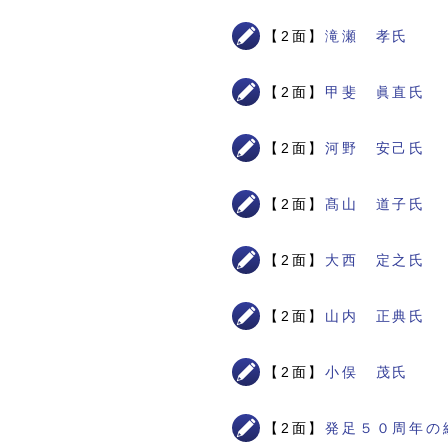
【2面】
滝瀬 孝氏
【2面】
甲斐 眞直氏
【2面】
河野 安己氏
【2面】
髙山 道子氏
【2面】
大西 定之氏
【2面】
山内 正典氏
【2面】
小俣 茂氏
【2面】
発足５０周年の