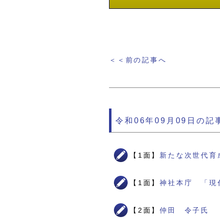
＜＜前の記事へ
令和06年09月09日の記
【1面】
新たな次世代育
【1面】
神社本庁 「現
【2面】
仲田 令子氏