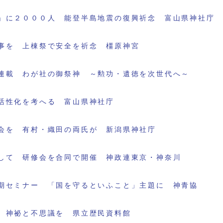
」に２０００人 能登半島地震の復興祈念 富山県神社庁
事を 上棟祭で安全を祈念 橿原神宮
連載 わが社の御祭神 ～勲功・遺徳を次世代へ～
活性化を考へる 富山県神社庁
会を 有村・織田の両氏が 新潟県神社庁
して 研修会を合同で開催 神政連東京・神奈川
期セミナー 「国を守るといふこと」主題に 神青協
 神祕と不思議を 県立歴民資料館