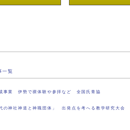
事一覧
成事業 伊勢で禊体験や参拝など 全国氏青協
代の神社神道と神職団体」 出発点を考へる教学研究大会