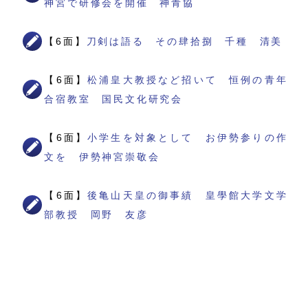
神宮で研修会を開催 神青協
【6面】
刀剣は語る その肆拾捌 千種 清美
【6面】
松浦皇大教授など招いて 恒例の青年
合宿教室 国民文化研究会
【6面】
小学生を対象として お伊勢参りの作
文を 伊勢神宮崇敬会
【6面】
後亀山天皇の御事績 皇學館大学文学
部教授 岡野 友彦