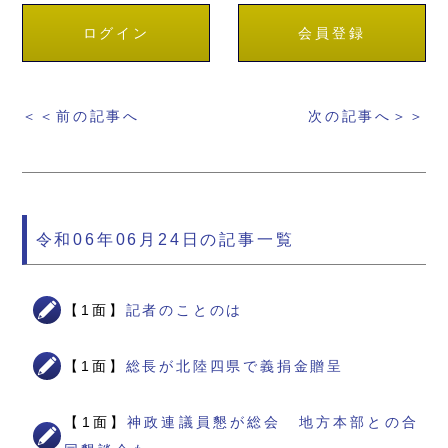
ログイン
会員登録
＜＜前の記事へ
次の記事へ＞＞
令和06年06月24日の記事一覧
【1面】
記者のことのは
【1面】
総長が北陸四県で義捐金贈呈
【1面】
神政連議員懇が総会 地方本部との合