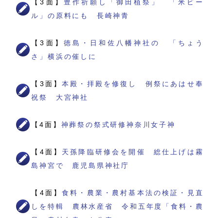
【3面】
豊作祈願し「御田植祭」 「米ビー
ル」の原料にも 長崎神青
【3面】
徳島・日和佐八幡神社の 「ちょう
さ」横浜の催しに
【3面】
本殿・拝殿を修復し 例祭にあはせ奉
祝祭 大宮神社
【4面】
神葬祭の祭式研修神奈川女子神
【4面】
天孫降臨研修会を開催 総仕上げは霧
島神宮で 鹿児島県神社庁
【4面】
食料・農業・農村基本法の検証・見直
しを特輯 農林水産省 令和五年度「食料・農