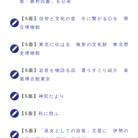
業・農村白書」を公表
【5面】
信仰と文化の道 今に繋がる心を 県
立博物館
【5面】
東北に伝はる 無形の文化財 東北歴
史博物館
【5面】
近世を物語る品 選りすぐり紹介 泉
屋博古館東京
【5面】
神宮だより
【5面】
杜に想ふ
【5面】
「巫女としての自覚」主題に 伊勢の