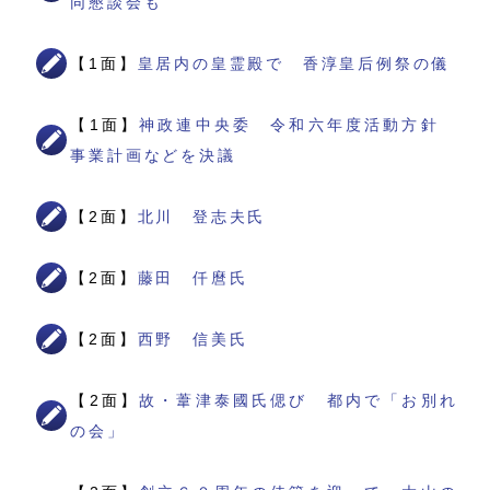
同懇談会も
【1面】
皇居内の皇霊殿で 香淳皇后例祭の儀
【1面】
神政連中央委 令和六年度活動方針
事業計画などを決議
【2面】
北川 登志夫氏
【2面】
藤田 仟麿氏
【2面】
西野 信美氏
【2面】
故・葦津泰國氏偲び 都内で「お別れ
の会」