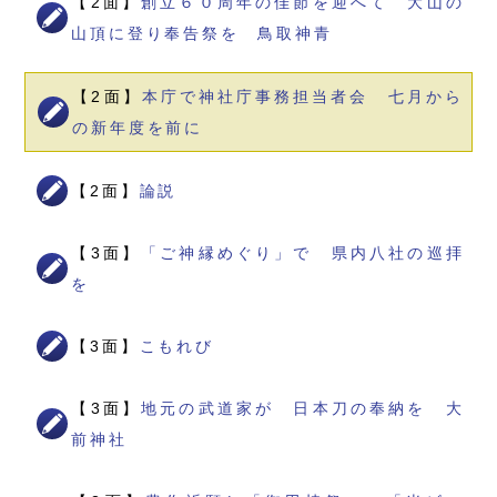
【2面】
創立６０周年の佳節を迎へて 大山の
山頂に登り奉告祭を 鳥取神青
【2面】
本庁で神社庁事務担当者会 七月から
の新年度を前に
【2面】
論説
【3面】
「ご神縁めぐり」で 県内八社の巡拝
を
【3面】
こもれび
【3面】
地元の武道家が 日本刀の奉納を 大
前神社