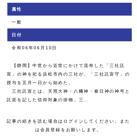
属性
一般
日付
令和06年06月10日
【静岡】中世から近世にかけて流布した「三社託
宣」の神を祀る浜松市内の三社が、「三社託宣守」の
授与を五月一日から始めた。
三社託宣とは、天照大神・八幡神・春日神の神号と
託宣を記した信仰対象の掛物。三…
記事の続きを読む場合はログインしてください。また
は会員登録をお願いします。