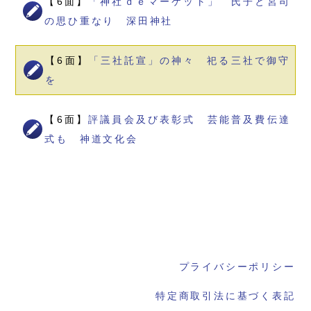
【6面】
「神社ｄｅマーケット」 氏子と宮司
の思ひ重なり 深田神社
【6面】
「三社託宣」の神々 祀る三社で御守
を
【6面】
評議員会及び表彰式 芸能普及費伝達
式も 神道文化会
プライバシーポリシー
特定商取引法に基づく表記