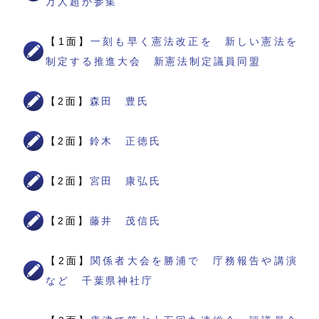
万人超が参集
【1面】
一刻も早く憲法改正を 新しい憲法を
制定する推進大会 新憲法制定議員同盟
【2面】
森田 豊氏
【2面】
鈴木 正徳氏
【2面】
宮田 康弘氏
【2面】
藤井 茂信氏
【2面】
関係者大会を勝浦で 庁務報告や講演
など 千葉県神社庁