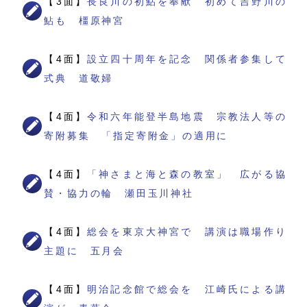
【3面】
長良川の初鮎を奉献 初めて吉野川の
鮎も 橿原神宮
【4面】
設立四十周年を記念 関係者参集して
式典 道敬婦
【4面】
令和六年能登半島地震 宗教法人等の
寄附募集 「指定寄附金」の適用に
【4面】
「神さまと海と森の教室」 広がる協
賛・協力の輪 瀬田玉川神社
【4面】
総会を東京大神宮で 講演は職場作り
主題に 五月会
【4面】
明治記念館で総会を 江崎氏による講