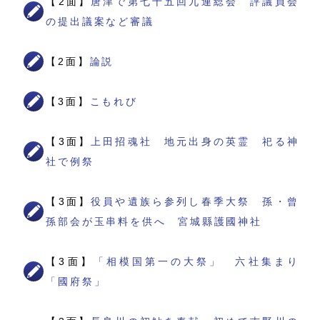
【2面】
唐津で第七十五回九連総会 評議員会
の提出議案など審議
【2面】
論説
【3面】
こもれび
【3面】
上田招魂社 地元出身の英霊 祀る神
社で例祭
【3面】
役員や遺族ら参列し春季大祭 孫・曾
孫部会が玉串料を供へ 宮城縣護國神社
【3面】
「相模国第一の大祭」 六社集まり
「國府祭」