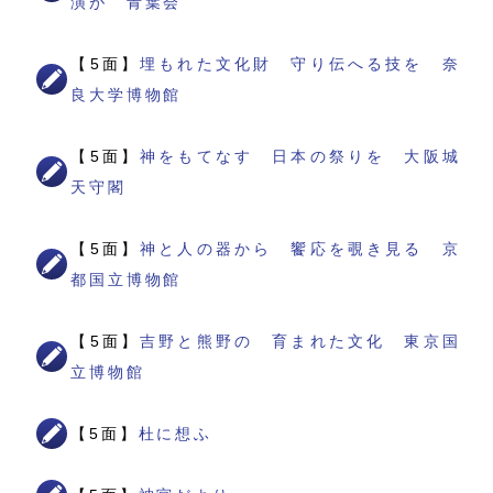
演が 青葉会
【5面】
埋もれた文化財 守り伝へる技を 奈
良大学博物館
【5面】
神をもてなす 日本の祭りを 大阪城
天守閣
【5面】
神と人の器から 饗応を覗き見る 京
都国立博物館
【5面】
吉野と熊野の 育まれた文化 東京国
立博物館
【5面】
杜に想ふ