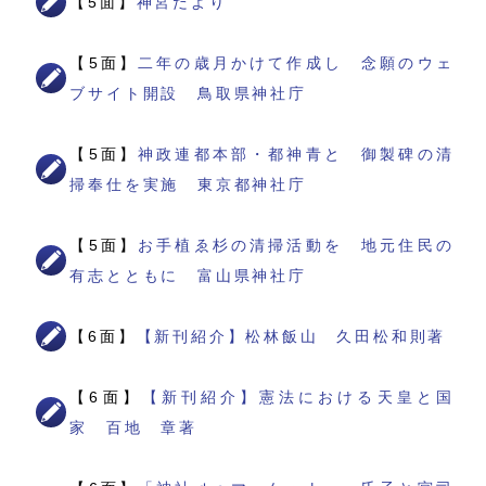
【5面】
神宮だより
【5面】
二年の歳月かけて作成し 念願のウェ
ブサイト開設 鳥取県神社庁
【5面】
神政連都本部・都神青と 御製碑の清
掃奉仕を実施 東京都神社庁
【5面】
お手植ゑ杉の清掃活動を 地元住民の
有志とともに 富山県神社庁
【6面】
【新刊紹介】松林飯山 久田松和則著
【6面】
【新刊紹介】憲法における天皇と国
家 百地 章著