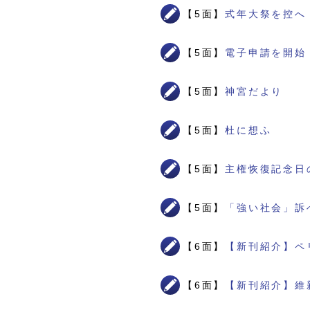
【5面】
式年大祭を控へ
【5面】
電子申請を開始
【5面】
神宮だより
【5面】
杜に想ふ
【5面】
主権恢復記念日
【5面】
「強い社会」訴
【6面】
【新刊紹介】ペ
【6面】
【新刊紹介】維