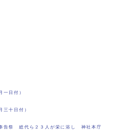
月一日付）
月三十日付）
奉告祭 総代ら２３人が栄に浴し 神社本庁