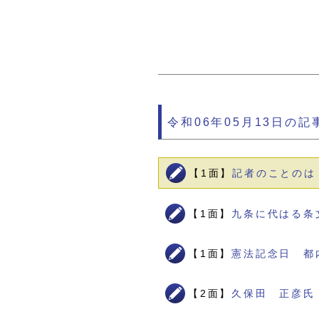
令和06年05月13日の記
【1面】
記者のことのは
【1面】
九条に代はる条
【1面】
憲法記念日 都
【2面】
久保田 正彦氏