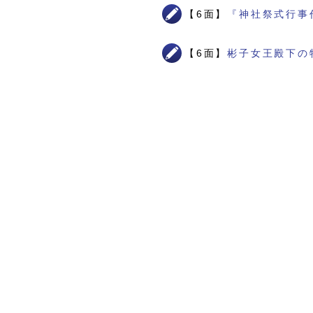
【6面】
『神社祭式行事
【6面】
彬子女王殿下の