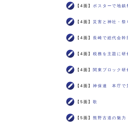
【4面】
ポスターで地鎮
【4面】
災害と神社・祭
【4面】
長崎で総代会幹
【4面】
税務を主題に研
【4面】
関東ブロック研
【4面】
神保連 本庁で
【5面】
歌
【5面】
熊野古道の魅力