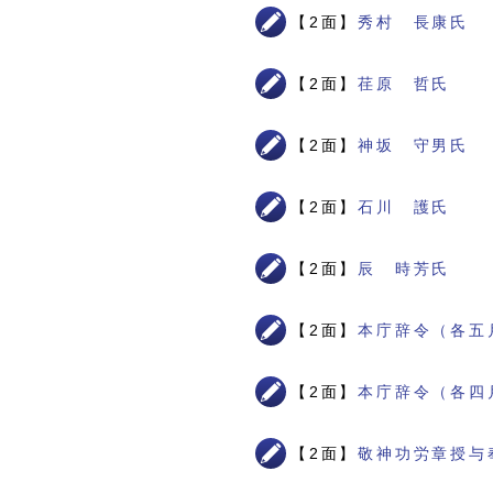
【2面】
秀村 長康氏
【2面】
荏原 哲氏
【2面】
神坂 守男氏
【2面】
石川 護氏
【2面】
辰 時芳氏
【2面】
本庁辞令（各五
【2面】
本庁辞令（各四
【2面】
敬神功労章授与