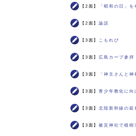
【2面】
「昭和の日」を
【2面】
論説
【3面】
こもれび
【3面】
広島カープ参拝
【3面】
「神主さんと神
【3面】
青少年教化に向
【3面】
北陸新幹線の延
【3面】
被災神社で植樹