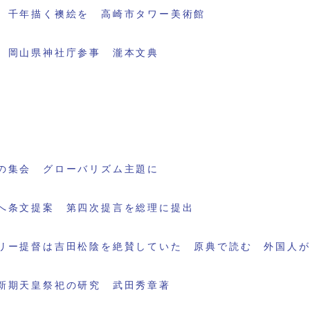
 千年描く襖絵を 高崎市タワー美術館
 岡山県神社庁参事 瀧本文典
の集会 グローバリズム主題に
へ条文提案 第四次提言を総理に提出
リー提督は吉田松陰を絶賛していた 原典で読む 外国人
新期天皇祭祀の研究 武田秀章著