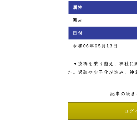
属性
囲み
日付
令和06年05月13日
▼疫禍を乗り越え、神社に賑
た。過疎や少子化が進み、神
記事の続き
ログ