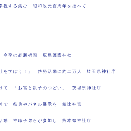
奉祝する集ひ 昭和改元百周年を控へて
 今季の必勝祈願 広島護國神社
社を学ぼう！」 啓発活動に約二万人 埼玉県神社庁
けて 「お宮と親子のつどい」 茨城県神社庁
伸で 祭典やパネル展示を 氣比神宮
活動 神職子弟らが参加し 熊本県神社庁