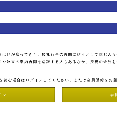
はひが戻ってきた。祭礼行事の再開に嬉々として臨む人々
楽や浮立の奉納再開を躊躇する人もあるなか、疫禍の余波を
を読む場合はログインしてください。または会員登録をお
イン
会